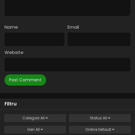
Eps 17 - Trecutul imaculat ambiție ascunsă - 25 July, 2025
Naruto – Sezonul 1 Episodul 16 – Sigiliul
desfăcut
Name
Email
Eps 16 - Sigiliul desfăcut - 25 July, 2025
Naruto – Sezonul 1 Episodul 15 – Vizibilitate zero
sharingan distruge
Website
Eps 15 - Vizibilitate zero sharingan distruge - 25 July, 2025
Naruto – Sezonul 1 Episodul 14 – Cel mai
hiperactiv ninja tăntălăul intră în luptă
Eps 14 - Cel mai hiperactiv ninja tăntălăul intră în luptă -
25 July, 2025
Naruto – Sezonul 1 Episodul 13 – Jutsu secret al
Filtru
lui Haku: Oglinzile de cristal
Eps 13 - Jutsu secret al lui Haku: Oglinzile de cristal - 25
Categorii
All
Status
All
July, 2025
Gen
All
Ordine
Default