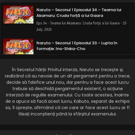
Naruto – Sezonul 1 Episodul 34 – Teama lui
Akamaru: Cruda forță a lui Gaara
Eps 34 - Teama lui Akamaru: Cruda forță a lui Gaara - 25
July, 2025
Naruto – Sezonul 1 Episodul 33 – Lupta în
formație: Ino-Shika-Cho
Eps 33 - Lupta în formație: Ino-Shika-Cho - 25 July, 2025
În Secretul hărții: Privitul interzis, Naruto se trezește și,
Naruto – Sezonul 1 Episodul 32 – Sakura
înflorește
realizând că au nevoie de un alt pergament pentru a trece,
decide să falsifice unul nou, dar pentru a face acest lucru
Eps 32 - Sakura înflorește - 25 July, 2025
trebuie să deschidă pergamentul existent, o acțiune
interzisă de regulile examenului. Cu toate acestea, înainte
Naruto – Sezonul 1 Episodul 31 – Sprânceană
de a apuca să facă acest lucru, Kabuto, separat de echipa
stufoasă se ține de cuvânt: Iubește și
sa, îl oprește, afirmând că cei care ar face acest lucru ar fi
protejează
Eps 31 - Sprânceană stufoasă se ține de cuvânt: Iubește
lăsați inconștienți până la sfârșitul examenului.
și protejează - 25 July, 2025
Naruto – Sezonul 1 Episodul 30 – Sharinganul