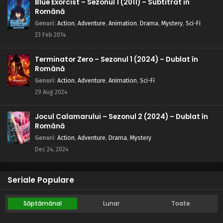
Blue Exorcist – Sezonul 1 (2011) – Subtitrat în
Naruto – Sezonul 1 Episodul 7 – Asasinul ceții
Română
Eps 7 - Asasinul ceții - 24 July, 2025
Genuri
:
Action
,
Adventure
,
Animation
,
Drama
,
Mystery
,
Sci-Fi
23 Feb 2014
Naruto – Sezonul 1 Episodul 6 – O călătorie
periculoasă: Călătoria spre tărâmul valurilor
Terminator Zero – Sezonul 1 (2024) – Dublat în
Română
Eps 6 - O călătorie periculoasă: Călătoria spre tărâmul
Genuri
:
Action
,
Adventure
,
Animation
,
Sci-Fi
valurilor - 24 July, 2025
29 Aug 2024
Naruto – Sezonul 1 Episodul 5 – Ai ratat: Decizia
finală a lui Kakashi
Jocul Calamarului – Sezonul 2 (2024) – Dublat în
Română
Eps 5 - Ai ratat: Decizia finală a lui Kakashi - 24 July, 2025
Genuri
:
Action
,
Adventure
,
Drama
,
Mystery
Naruto – Sezonul 1 Episodul 4 – Treci sau pici:
Dec 24, 2024
Testul de supraviețuire
Eps 4 - Treci sau pici: Testul de supraviețuire - 24 July,
Seriale Populare
2025
Naruto – Sezonul 1 Episodul 3 – Sasuke și
Săptămânal
Lunar
Toate
Sakura: prieteni sau dușmani