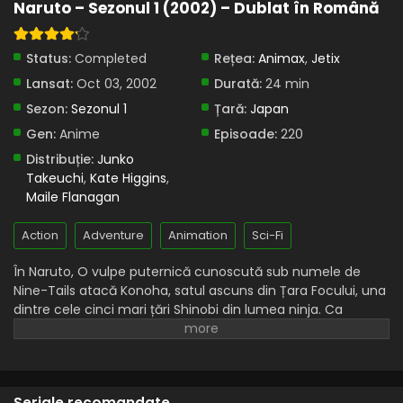
revine: Dragonul flacără jutsu
Naruto – Sezonul 1 (2002) – Dublat în Română
Eps 30 - Sharinganul revine: Dragonul flacără jutsu - 25
July, 2025
Status:
Completed
Rețea:
Animax
,
Jetix
Lansat:
Oct 03, 2002
Naruto – Sezonul 1 Episodul 29 – Naruto
Durată:
24 min
contraatacă: Niciodată să nu renunți
Sezon:
Sezonul 1
Țară:
Japan
Eps 29 - Naruto contraatacă: Niciodată să nu renunți - 25
Gen:
Anime
Episoade:
220
July, 2025
Distribuție:
Junko
Takeuchi
,
Kate Higgins
,
Naruto – Sezonul 1 Episodul 28 – Mănâncă sau
Maile Flanagan
vei fi mâncat: Panică în pădure
Eps 28 - Mănâncă sau vei fi mâncat: Panică în pădure - 25
Action
Adventure
Animation
Sci-Fi
July, 2025
În Naruto, O vulpe puternică cunoscută sub numele de
Naruto – Sezonul 1 Episodul 27 – Examenul
Nine-Tails atacă Konoha, satul ascuns din Țara Focului, una
Chunin Partea II: Pădurea morții
dintre cele cinci mari țări Shinobi din lumea ninja. Ca
Eps 27 - Examenul Chunin Partea II: Pădurea morții - 25
răspuns, liderul Konoha și al patrulea Hokage, Minato
July, 2025
Namikaze, cu prețul vieții sale, sigilează vulpea în corpul
fiului său nou-născut, Naruto Uzumaki, făcându-l gazda
Naruto – Sezonul 1 Episodul 26 – Reportaj
bestiei.
special: Viața din pădurea morții
Seriale recomandate