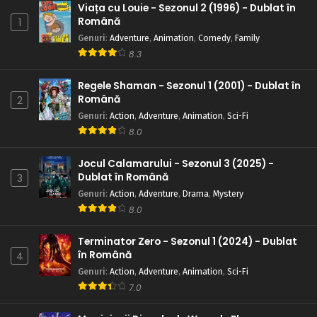
Eps 3 - Sasuke și Sakura: prieteni sau dușmani - 24 July,
Viața cu Louie - Sezonul 2 (1996) - Dublat în
2025
Română
1
Genuri
:
Adventure
,
Animation
,
Comedy
,
Family
Naruto – Sezonul 1 Episodul 2 – Mă numesc
8.3
Konohamaru
Eps 2 - Mă numesc Konohamaru - 24 July, 2025
Regele Shaman - Sezonul 1 (2001) - Dublat în
Română
2
Naruto – Sezonul 1 Episodul 1 – Intră în scenă
Genuri
:
Action
,
Adventure
,
Animation
,
Sci-Fi
Naruto Uzumaki
8.0
Eps 1 - Intră în scenă Naruto Uzumaki - 24 July, 2025
Jocul Calamarului - Sezonul 3 (2025) -
Dublat în Română
3
Genuri
:
Action
,
Adventure
,
Drama
,
Mystery
8.0
Terminator Zero - Sezonul 1 (2024) - Dublat
în Română
4
Genuri
:
Action
,
Adventure
,
Animation
,
Sci-Fi
7.0