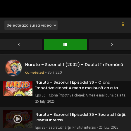
fără lesă - 25 July, 2025
Naruto – Sezonul 1 Episodul 38 – Restrângând
gașca: Eliminare mortală bruscă
Eps 38 - Restrângând gașca: Eliminare mortală bruscă - 25
July, 2025
Naruto – Sezonul 1 Episodul 37 – Supraviețuind
rupturii: Cei nouă rookie din nou împreună
Eps 37 - Supraviețuind rupturii: Cei nouă rookie din nou
Naruto – Sezonul 1 (2002) – Dublat în Română
împreună - 25 July, 2025
Completed
-
35
/ 220
Naruto – Sezonul 1 Episodul 36 – Clona
împotriva clonei: A mea e mai bună ca a ta
Eps 36 - Clona împotriva clonei: A mea e mai bună ca a ta -
25 July, 2025
Naruto – Sezonul 1 Episodul 35 – Secretul hărții:
Privitul interzis
Eps 35 - Secretul hărții: Privitul interzis - 25 July, 2025