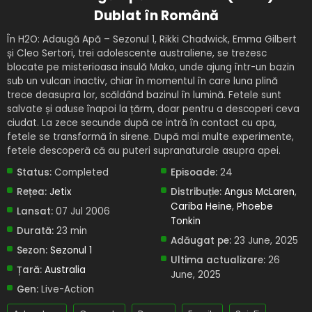
Dublat în Română
În H2O: Adaugă Apă – Sezonul 1, Rikki Chadwick, Emma Gilbert
și Cleo Sertori, trei adolescente australiene, se trezesc
blocate pe misterioasa insulă Mako, unde ajung într-un bazin
sub un vulcan inactiv, chiar în momentul în care luna plină
trece deasupra lor, scăldând bazinul în lumină. Fetele sunt
salvate și aduse înapoi la țărm, doar pentru a descoperi ceva
ciudat. La zece secunde după ce intră în contact cu apa,
fetele se transformă în sirene. După mai multe experimente,
fetele descoperă că au puteri supranaturale asupra apei.
Status:
Completed
Episoade:
24
Rețea:
Jetix
Distribuție:
Angus McLaren
,
Cariba Heine
,
Phoebe
Lansat:
07 Jul 2006
Tonkin
Durată:
23 min
Adăugat pe:
23 June, 2025
Sezon:
Sezonul 1
Ultima actualizare:
26
Țară:
Australia
June, 2025
Gen:
Live-Action