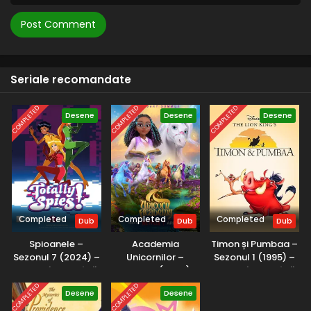
Seriale recomandate
COMPLETED
COMPLETED
COMPLETED
Desene
Desene
Desene
Completed
Completed
Completed
Dub
Dub
Dub
Spioanele –
Academia
Timon și Pumbaa –
Sezonul 7 (2024) –
Unicornilor –
Sezonul 1 (1995) –
Dublat în Română
Sezonul 3 (2025) –
Dublat în Română
Dublat în Română
COMPLETED
COMPLETED
Desene
Desene