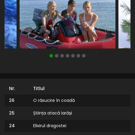
Nr.
Titlul
26
O răsucire în coadă
25
Știința atacă iarăși
24
Elixirul dragostei