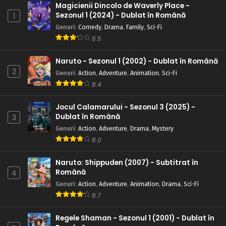
Magicienii Dincolo de Waverly Place -
Eps 82 - Sharingan vs. Sharingan - 5 August, 2025
Sezonul 1 (2024) - Dublat în Română
1
Naruto – Sezonul 1 Episodul 81 – Ceața dimineții
Genuri
:
Comedy
,
Drama
,
Family
,
Sci-Fi
6.5
Eps 81 - Ceața dimineții - 5 August, 2025
Naruto - Sezonul 1 (2002) - Dublat în Română
Naruto – Sezonul 1 Episodul 80 – Al treilea
2
Genuri
:
Action
,
Adventure
,
Animation
,
Sci-Fi
Hokage pentru totdeauna
8.4
Eps 80 - Al treilea Hokage pentru totdeauna - 5 August,
2025
Jocul Calamarului - Sezonul 3 (2025) -
Dublat în Română
3
Naruto – Sezonul 1 Episodul 79 – Dincolo de
Genuri
:
Action
,
Adventure
,
Drama
,
Mystery
limita intunericului si a luminii
8.0
Eps 79 - Dincolo de limita intunericului si a luminii - 5
August, 2025
Naruto: Shippuden (2007) - Subtitrat în
Română
4
Naruto – Sezonul 1 Episodul 78 – Ghidul ninja a
Genuri
:
Action
,
Adventure
,
Animation
,
Drama
,
Sci-Fi
lui Naruto
8.7
Eps 78 - Ghidul ninja a lui Naruto - 5 August, 2025
Regele Shaman - Sezonul 1 (2001) - Dublat în
Naruto – Sezonul 1 Episodul 77 – Lumina contra