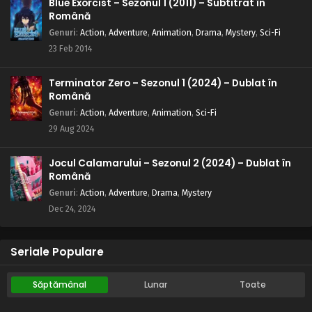
Blue Exorcist – Sezonul 1 (2011) – Subtitrat în
Naruto – Sezonul 1 Episodul 86 – Un nou
Română
antrenament: Voi fi puternic
Genuri
:
Action
,
Adventure
,
Animation
,
Drama
,
Mystery
,
Sci-Fi
Eps 86 - Un nou antrenament: Voi fi puternic - 5 August,
23 Feb 2014
2025
Terminator Zero – Sezonul 1 (2024) – Dublat în
Naruto – Sezonul 1 Episodul 85 – Ură în clanul
Română
Uchiha: Ultimul supraviețuitor
Genuri
:
Action
,
Adventure
,
Animation
,
Sci-Fi
Eps 85 - Ură în clanul Uchiha: Ultimul supraviețuitor - 5
29 Aug 2024
August, 2025
Jocul Calamarului – Sezonul 2 (2024) – Dublat în
Naruto – Sezonul 1 Episodul 84 – Marea luptă:
Română
Frate contra frate
Genuri
:
Action
,
Adventure
,
Drama
,
Mystery
Eps 84 - Marea luptă: Frate contra frate - 5 August, 2025
Dec 24, 2024
Naruto – Sezonul 1 Episodul 83 – Jiraiya: Naruto
este un dezastru
Seriale Populare
Eps 83 - Jiraiya: Naruto este un dezastru - 5 August, 2025
Săptămânal
Lunar
Toate
Naruto – Sezonul 1 Episodul 82 – Sharingan vs.
Sharingan