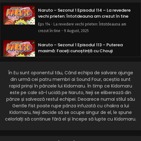
Naruto – Sezonul 1 Episodul 114 – La revedere
vechi prieten: Întotdeauna am crezut în tine
Eps 114 - La revedere vechi prieten: Întotdeauna am
crezut în tine - 9 August, 2025
Naruto – Sezonul 1 Episodul 113 – Puterea
maximă: Faceți cunoștință cu Chouji
Eps 113 - Puterea maximă: Faceți cunoștință cu Chouji - 9
August, 2025
În Eu sunt oponentul tău, Când echipa de salvare ajunge
din urmă cei patru membri ai Sound Four, aceștia sunt
Naruto – Sezonul 1 Episodul 111 – Capacitate de
contact: Repetiția Otoyo
rapid prinși în pânzele lui Kidomaru. În timp ce Kidomaru
este pe cale să-l ucidă pe Naruto, Neji se eliberează din
Eps 111 - Capacitate de contact: Repetiția Otoyo - 9
pânze și salvează restul echipei. Deoarece numai stilul său
August, 2025
Gentle Fist poate rupe pânza infuzată cu chakra a lui
Kidomaru, Neji decide să se ocupe singur de el, le spune
Naruto – Sezonul 1 Episodul 110 – Cinci membrii
celorlalți să continue fără el și începe să lupte cu Kidomaru.
ai Konohei cu Formația Pereții de Fier
Eps 110 - Cinci membrii ai Konohei cu Formația Pereții de
Fier - 9 August, 2025