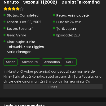
Naruto – Sezonul 1 (2002) – Dublat în Română
Naruto – Sezonul 1 Episodul 109 – O invitație de
la sunet
Status:
Completed
Rețea:
Animax
,
Jetix
Eps 109 - O invitație de la sunet - 9 August, 2025
Lansat:
Oct 03, 2002
Durată:
24 min
Naruto – Sezonul 1 Episodul 108 – Rivali mai buni
Sezon:
Sezonul 1
Țară:
Japan
sau legături rupte
Gen:
Anime
Episoade:
220
Eps 108 - Rivali mai buni sau legături rupte - 9 August,
Distribuție:
Junko
2025
Takeuchi
,
Kate Higgins
,
Maile Flanagan
Naruto – Sezonul 1 Episodul 107 – Bătălia
începe: Naruto vs Sasuke
Action
Adventure
Animation
Sci-Fi
Eps 107 - Bătălia începe: Naruto vs Sasuke - 9 August,
2025
În Naruto, O vulpe puternică cunoscută sub numele de
Nine-Tails atacă Konoha, satul ascuns din Țara Focului, una
Naruto – Sezonul 1 Episodul 106 – Un act final
dintre cele cinci mari țări Shinobi din lumea ninja. Ca
de determinare
răspuns, liderul Konoha și al patrulea Hokage, Minato
Eps 106 - Un act final de determinare - 9 August, 2025
Namikaze, cu prețul vieții sale, sigilează vulpea în corpul
fiului său nou-născut, Naruto Uzumaki, făcându-l gazda
Naruto – Sezonul 1 Episodul 105 – Bătălie
bestiei.
înainte de final
Seriale recomandate