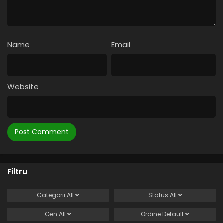
Naruto – Sezonul 1 Episodul 95 – Al cincilea
Hokage: O viață pusă în joc
Eps 95 - Al cincilea Hokage: O viață pusă în joc - 5 August,
2025
Name
Email
Naruto – Sezonul 1 Episodul 94 – Atac: Furia
Rasengan
Eps 94 - Atac: Furia Rasengan - 5 August, 2025
Website
Naruto – Sezonul 1 Episodul 93 – Încetează:
Înțelegerea a picat
Eps 93 - Încetează: Înțelegerea a picat - 5 August, 2025
Naruto – Sezonul 1 Episodul 92 – O ofertă
dubioasă: Alegerea lui Tsunade
Eps 92 - O ofertă dubioasă: Alegerea lui Tsunade - 5
Filtru
August, 2025
Categorii
All
Status
All
Naruto – Sezonul 1 Episodul 91 – Moștenire:
Colierul morții
Gen
All
Ordine
Default