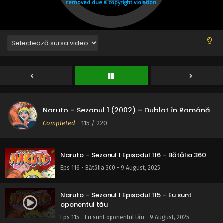
Naruto – Sezonul 1 Episodul 119 – Greșeală de
calcul: Un nou inamic
Eps 119 - Greșeală de calcul: Un nou inamic - 9 August,
2025
Naruto – Sezonul 1 Episodul 118 – Echipa întârzie
Eps 118 - Echipa întârzie - 9 August, 2025
Naruto – Sezonul 1 (2002) – Dublat în Română
Naruto – Sezonul 1 Episodul 117 – Motivul
Makerarenai
Completed
-
115
/ 220
Eps 117 - Motivul Makerarenai - 9 August, 2025
Naruto – Sezonul 1 Episodul 116 – Bătălia 360
Eps 116 - Bătălia 360 - 9 August, 2025
Naruto – Sezonul 1 Episodul 115 – Eu sunt
oponentul tău
Eps 115 - Eu sunt oponentul tău - 9 August, 2025