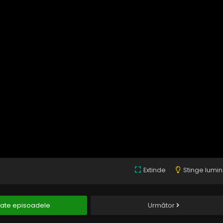
Extinde
Stinge lumi
ate episoadele
Următor