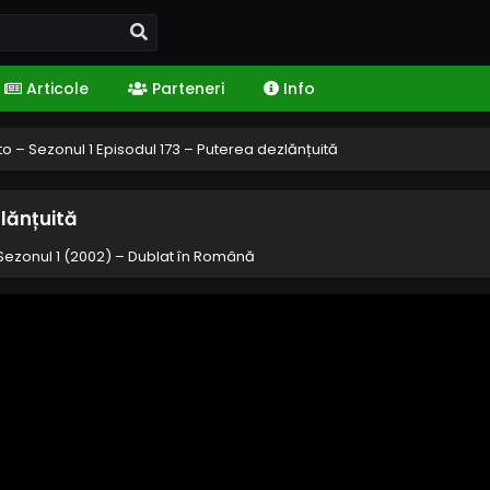
Articole
Parteneri
Info
o – Sezonul 1 Episodul 173 – Puterea dezlănțuită
zlănțuită
Sezonul 1 (2002) – Dublat în Română