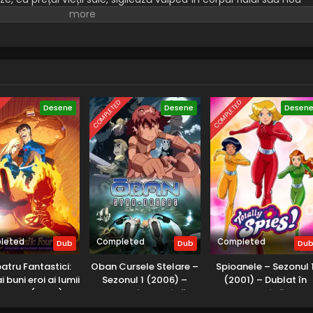
-l gazda bestiei.
D
COMPLETED
COMPLETED
Desene
Desene
Desen
leted
Completed
Completed
Dub
Dub
Du
atru Fantastici:
Oban Cursele Stelare –
Spioanele – Sezonul 
 buni eroi ai lumii
Sezonul 1 (2006) –
(2001) – Dublat în
zonul 1 (2006) –
Dublat în Română
Română
lat în Română