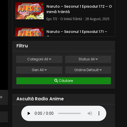
Naruto – Sezonul 1 Episodul 172 – O
inimă frântă
Eps 172 - O inimă frântă - 28 August, 2025
Naruto – Sezonul 1 Episodul 171 –
Capcana
Eps 171 - Capcana - 28 August, 2025
Filtru
Naruto – Sezonul 1 Episodul 170 –
Categorii
All
Status
All
Ușa închisă
Gen
All
Eps 170 - Ușa închisă - 28 August, 2025
Ordine
Default
Căutare
Naruto – Sezonul 1 Episodul 169 –
Amintiri: Pagina pierdută
Eps 169 - Amintiri: Pagina pierdută - 28
na
Ascultă Radio Anime
August, 2025
Naruto – Sezonul 1 Episodul 168 –
Amestecă întinde și fierbe
Eps 168 - Amestecă întinde și fierbe - 28