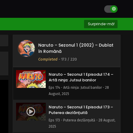
Naruto – Sezonul 1 Episodul 176 –
Urmărești sau ești urmărit
Eps 176 - Urmărești sau ești urmărit - 28
Surprinde-mă!
August, 2025
Naruto – Sezonul 1 Episodul 175 –
Naruto – Sezonul 1 (2002) – Dublat
Goana după comori
în Română
Eps 175 - Goana după comori - 28 August,
Completed
-
173
/ 220
2025
Naruto – Sezonul 1 Episodul 174 –
Artă ninja: Jutsul banilor
Eps 174 - Artă ninja: Jutsul banilor - 28
August, 2025
Naruto – Sezonul 1 Episodul 173 –
Puterea dezlănțuită
Eps 173 - Puterea dezlănțuită - 28 August,
2025