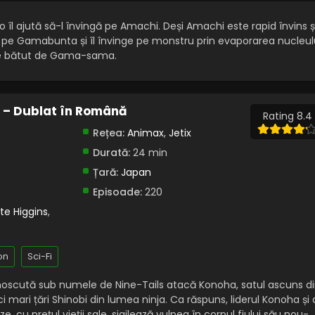
 îl ajută să-l învingă pe Amachi. Deși Amachi este rapid învins ș
ocă pe Gamabunta și îl învinge pe monstru prin evaporarea nucleul
te bătut de Gama-sama.
) – Dublat în Română
Rating 8.4
Rețea:
Animax
,
Jetix
Durată:
24 min
Țară:
Japan
Episoade:
220
te Higgins
,
on
Sci-Fi
noscută sub numele de Nine-Tails atacă Konoha, satul ascuns d
i mari țări Shinobi din lumea ninja. Ca răspuns, liderul Konoha și 
 cu prețul vieții sale, sigilează vulpea în corpul fiului său nou-