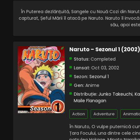
În Puterea dezlănțuită, Sangele cu Nouă Cozi din Naruto
capturat, Șeful Mării îl atacă pe Naruto. Naruto îl inv
său, apoi es
Naruto – Sezonul 1 (2002
Status:
Completed
Lansat:
Oct 03, 2002
Sezon:
Sezonul 1
Gen:
Anime
Distribuție:
Junko Takeuchi
,
Ka
Maile Flanagan
Action
Adventure
Animati
În Naruto, O vulpe puternică cu
Țara Focului, una dintre cele cinc
patrulea Hokage, Minato Namikaze,