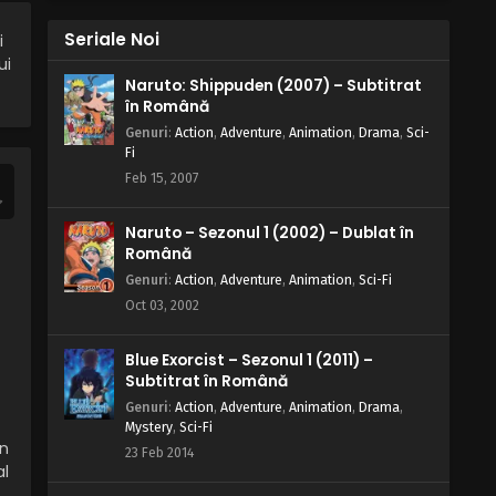
August, 2025
Seriale Noi
i
ui
Naruto – Sezonul 1 Episodul 167 –
Naruto: Shippuden (2007) – Subtitrat
Când egretele bat aripi
în Română
Eps 167 - Când egretele bat aripi - 28
Genuri
:
Action
,
Adventure
,
Animation
,
Drama
,
Sci-
August, 2025
Fi
Feb 15, 2007
Naruto – Sezonul 1 Episodul 166 –
Timpul oprit în loc
Naruto – Sezonul 1 (2002) – Dublat în
Eps 166 - Timpul oprit în loc - 28 August,
Română
2025
Genuri
:
Action
,
Adventure
,
Animation
,
Sci-Fi
Oct 03, 2002
Naruto – Sezonul 1 Episodul 165 –
Moartea lui Naruto
Blue Exorcist – Sezonul 1 (2011) –
Eps 165 - Moartea lui Naruto - 28 August,
Subtitrat în Română
2025
Genuri
:
Action
,
Adventure
,
Animation
,
Drama
,
Mystery
,
Sci-Fi
Naruto – Sezonul 1 Episodul 164 –
in
23 Feb 2014
Prea târziu pentru a fi de ajutor
al
Eps 164 - Prea târziu pentru a fi de ajutor -