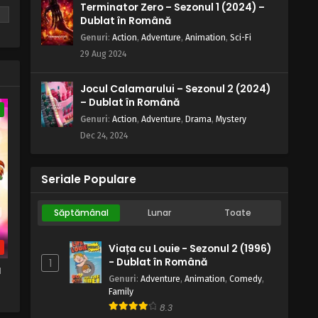
Terminator Zero – Sezonul 1 (2024) –
28 August, 2025
Dublat în Română
Naruto – Sezonul 1 Episodul 163 –
Genuri
:
Action
,
Adventure
,
Animation
,
Sci-Fi
Intenția: Tacticianul Koumei
29 Aug 2024
Eps 163 - Intenția: Tacticianul Koumei - 28
August, 2025
Jocul Calamarului – Sezonul 2 (2024)
– Dublat în Română
e
Naruto – Sezonul 1 Episodul 162 –
Genuri
:
Action
,
Adventure
,
Drama
,
Mystery
Luptătorul blestemat
Dec 24, 2024
Eps 162 - Luptătorul blestemat - 28
August, 2025
Seriale Populare
Naruto – Sezonul 1 Episodul 161 –
Apariția vizitatorului neobișnuit
Săptămânal
Lunar
Toate
Eps 161 - Apariția vizitatorului neobișnuit -
28 August, 2025
b
Viața cu Louie - Sezonul 2 (1996)
- Dublat în Română
1
1
Naruto – Sezonul 1 Episodul 160 –
Genuri
:
Adventure
,
Animation
,
Comedy
,
Vânătorul sau Vânatul: Bătălia de
Family
pe Templul OK
Eps 160 - Vânătorul sau Vânatul: Bătălia
8.3