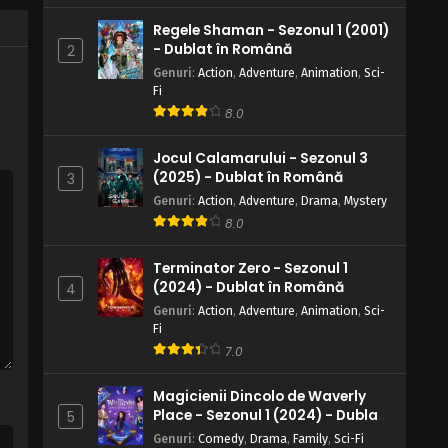
de pe Templul OK - 28 August, 2025
Regele Shaman - Sezonul 1 (2001)
Naruto – Sezonul 1 Episodul 159 –
- Dublat în Română
2
Vânătorul de Recompense din
Genuri
:
Action
,
Adventure
,
Animation
,
Sci-
deșert
Fi
Eps 159 - Vânătorul de Recompense din
deșert - 28 August, 2025
8.0
Naruto – Sezonul 1 Episodul 158 –
Jocul Calamarului - Sezonul 3
Studiază-mi instrucțiunile: Marele
(2025) - Dublat în Română
3
supraviețuitor deziderat
Genuri
Eps 158 - Studiază-mi instrucțiunile:
:
Action
,
Adventure
,
Drama
,
Mystery
Marele supraviețuitor deziderat - 28
8.0
August, 2025
Terminator Zero - Sezonul 1
Naruto – Sezonul 1 Episodul 157 –
(2024) - Dublat în Română
4
Fugiți: Curry-ul vieții
Genuri
:
Action
,
Adventure
,
Animation
,
Sci-
Fi
Eps 157 - Fugiți: Curry-ul vieții - 28 August,
7.0
2025
Magicienii Dincolo de Waverly
Naruto – Sezonul 1 Episodul 156 –
Place - Sezonul 1 (2024) - Dublat
Raiga contraatacă
5
în Română
Genuri
:
Comedy
,
Drama
,
Family
,
Sci-Fi
Eps 156 - Raiga contraatacă - 28 August,