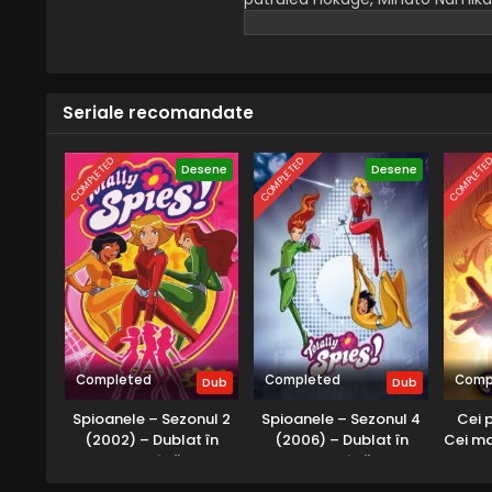
născut, Naruto Uzumaki, făcându
Seriale recomandate
COMPLETED
COMPLETED
COMPLETE
Desene
Desene
Completed
Completed
Comp
Dub
Dub
Spioanele – Sezonul 2
Spioanele – Sezonul 4
Cei p
(2002) – Dublat în
(2006) – Dublat în
Cei mai
Română
Română
– Se
Dub