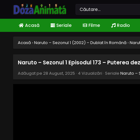
Acasă
Seriale
Filme
Radio
Acasă
›
Naruto – Sezonul 1 (2002) – Dublat în Română
›
Narut
Naruto – Sezonul 1 Episodul 173 – Puterea de
Adăugat pe
28 August, 2025
·
4 Vizualizări
· Seriale
Naruto – 