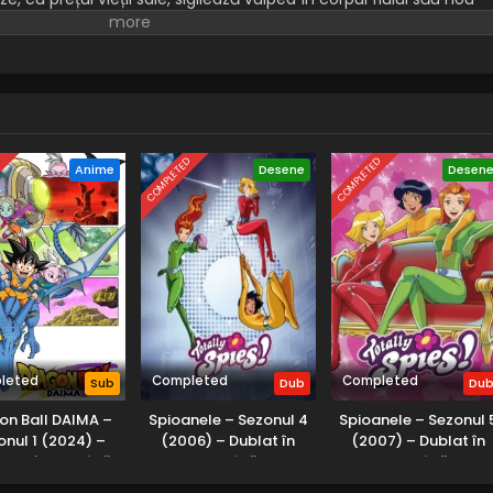
-l gazda bestiei.
D
COMPLETED
COMPLETED
Anime
Desene
Desen
leted
Completed
Completed
Sub
Dub
Du
on Ball DAIMA –
Spioanele – Sezonul 4
Spioanele – Sezonul 
onul 1 (2024) –
(2006) – Dublat în
(2007) – Dublat în
itrat în Română
Română
Română