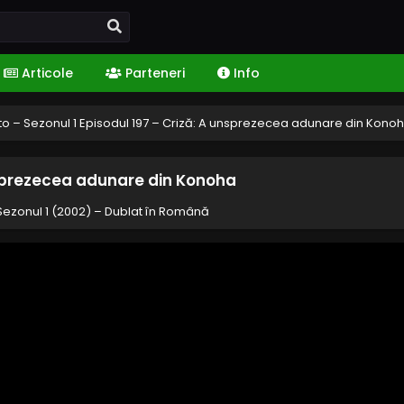
Articole
Parteneri
Info
to – Sezonul 1 Episodul 197 – Criză: A unsprezecea adunare din Kono
unsprezecea adunare din Konoha
Sezonul 1 (2002) – Dublat în Română