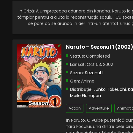
În Criză: A unsprezecea adunare din Konoha, Naruto ia
tâmplar pentru a ajuta la reconstrucția satului. Cu toa
se pare că se aruncă în aer într-un atentat sinuci
Naruto – Sezonul 1 (2002
Status:
Completed
Lansat:
Oct 03, 2002
Sezon:
Sezonul 1
Gen:
Anime
Distribuție:
Junko Takeuchi
,
Ka
Maile Flanagan
Action
Adventure
Animati
În Naruto, O vulpe puternică cu
Țara Focului, una dintre cele cinc
patrulea Hokage, Minato Namikaze,