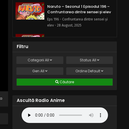
Naruto – Sezonul 1 Episodul 196 –
Confruntarea dintre sensei și elev
Eps 196 - Confruntarea dintre sensei și
elev - 28 August, 2025
Naruto – Sezonul 1 Episodul 195 –
Super adversarul
Filtru
Eps 195 - Super adversarul - 28 August,
2025
Categorii
All
Status
All
Naruto – Sezonul 1 Episodul 194 –
Gen
All
Ordine
Default
Blestemul castelului bântuit
Căutare
Eps 194 - Blestemul castelului bântuit - 28
August, 2025
na
Ascultă Radio Anime
Naruto – Sezonul 1 Episodul 193 –
Provocarea dojo: Tinerețea
înseamnă pasiune
Eps 193 - Provocarea dojo: Tinerețea
înseamnă pasiune - 28 August, 2025