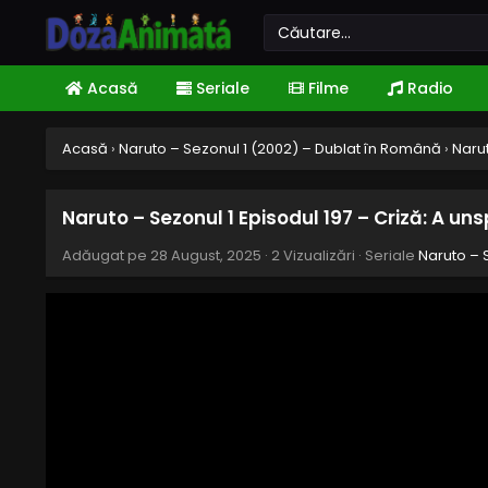
Acasă
Seriale
Filme
Radio
Acasă
›
Naruto – Sezonul 1 (2002) – Dublat în Română
›
Naru
Naruto – Sezonul 1 Episodul 197 – Criză: A 
Adăugat pe
28 August, 2025
·
2 Vizualizări
· Seriale
Naruto – 