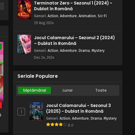
Naruto – Sezonul 1 Episodul 188 –
Terminator Zero – Sezonul 1 (2024) –
Misterul negustorilor
Dublat în Română
Eps 188 - Misterul negustorilor - 28
Genuri
:
Action
,
Adventure
,
Animation
,
Sci-Fi
August, 2025
29 Aug 2024
Naruto – Sezonul 1 Episodul 187 –
Jocul Calamarului – Sezonul 2 (2024)
Inaugurarea: Biroul de mutări din
– Dublat în Română
Konoha
e
Eps 187 - Inaugurarea: Biroul de mutări din
Genuri
:
Action
,
Adventure
,
Drama
,
Mystery
Konoha - 28 August, 2025
Dec 24, 2024
Naruto – Sezonul 1 Episodul 186 –
Shino râde
Seriale Populare
Eps 186 - Shino râde - 28 August, 2025
Săptămânal
Lunar
Toate
Naruto – Sezonul 1 Episodul 185 –
Legenda satului ascuns între
b
Jocul Calamarului - Sezonul 3
frunze: Onbaa chiar există
Eps 185 - Legenda satului ascuns între
(2025) - Dublat în Română
1
5
frunze: Onbaa chiar există - 28 August,
Genuri
:
Action
,
Adventure
,
Drama
,
Mystery
2025
8.0
Naruto – Sezonul 1 Episodul 184 –