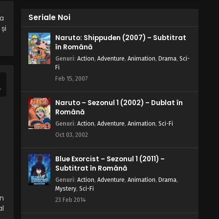
Naruto – Sezonul 1 Episodul 192 –
Ino urlă: Paradisul grașilor
Seriale Noi
ca
și
Eps 192 - Ino urlă: Paradisul grașilor - 28
Naruto: Shippuden (2007) – Subtitrat
August, 2025
în Română
Genuri
:
Action
,
Adventure
,
Animation
,
Drama
,
Sci-
Naruto – Sezonul 1 Episodul 191 –
Fi
Prognoza morții: Înnorat și pe
Feb 15, 2007
alocuri senin
Eps 191 - Prognoza morții: Înnorat și pe
alocuri senin - 28 August, 2025
Naruto – Sezonul 1 (2002) – Dublat în
Română
Naruto – Sezonul 1 Episodul 190 –
Cu Byakuganul i-am văzut punctul
Genuri
:
Action
,
Adventure
,
Animation
,
Sci-Fi
slab
Oct 03, 2002
Eps 190 - Cu Byakuganul i-am văzut
punctul slab - 28 August, 2025
Blue Exorcist – Sezonul 1 (2011) –
Subtitrat în Română
Naruto – Sezonul 1 Episodul 189 –
Nenumărate arme ninja
Genuri
:
Action
,
Adventure
,
Animation
,
Drama
,
Mystery
,
Sci-Fi
Eps 189 - Nenumărate arme ninja - 28
in
23 Feb 2014
August, 2025
al