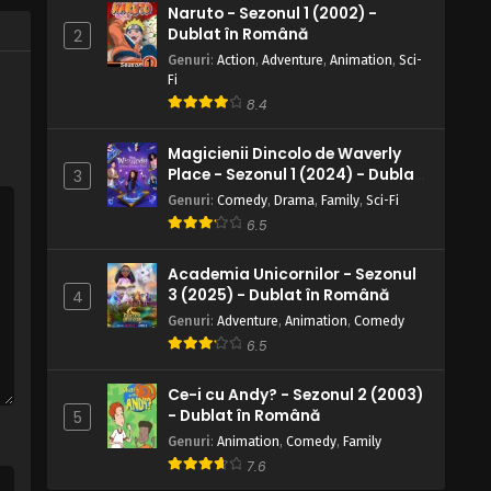
Naruto - Sezonul 1 (2002) -
Zi lungă pentru Inuzuka Kiba
Dublat în Română
2
Eps 184 - Zi lungă pentru Inuzuka Kiba - 28
Genuri
:
Action
,
Adventure
,
Animation
,
Sci-
August, 2025
Fi
8.4
Naruto – Sezonul 1 Episodul 183 –
Radiația stelei
Magicienii Dincolo de Waverly
Eps 183 - Radiația stelei - 28 August, 2025
Place - Sezonul 1 (2024) - Dublat
3
în Română
Genuri
:
Comedy
,
Drama
,
Family
,
Sci-Fi
Naruto – Sezonul 1 Episodul 182 –
6.5
Reuniune: Timpul rămas
Eps 182 - Reuniune: Timpul rămas - 28
Academia Unicornilor - Sezonul
August, 2025
3 (2025) - Dublat în Română
4
Genuri
:
Adventure
,
Animation
,
Comedy
Naruto – Sezonul 1 Episodul 181 –
6.5
Hoshikage: Adevărul îngropat
Eps 181 - Hoshikage: Adevărul îngropat -
Ce-i cu Andy? - Sezonul 2 (2003)
28 August, 2025
- Dublat în Română
5
Genuri
:
Animation
,
Comedy
,
Family
Naruto – Sezonul 1 Episodul 180 –
7.6
Jutsu secret: Jutsu Păun