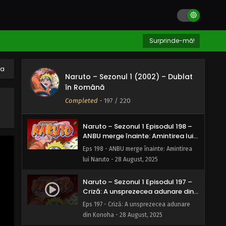
distrugere - 28 August, 2025
Naruto – Sezonul 1 Episodul 200 –
Umăr de la umăr: Cel mai mare
Surprinde-mă!
ajutor
Eps 200 - Umăr de la umăr: Cel mai mare
ajutor - 28 August, 2025
ha
Naruto – Sezonul 1 (2002) – Dublat
Naruto – Sezonul 1 Episodul 199 –
în Română
Ținta ratată
Completed
-
197
/ 220
Eps 199 - Ținta ratată - 28 August, 2025
Naruto – Sezonul 1 Episodul 198 –
ANBU merge înainte: Amintirea lui
Naruto
Eps 198 - ANBU merge înainte: Amintirea
lui Naruto - 28 August, 2025
Naruto – Sezonul 1 Episodul 197 –
Criză: A unsprezecea adunare din
Konoha
Eps 197 - Criză: A unsprezecea adunare
din Konoha - 28 August, 2025