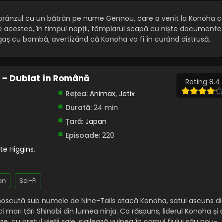
 prânzul cu un bătrân pe nume Gennou, care a venit la Konoha 
te acestea, în timpul nopții, tâmplarul scapă cu niște documente 
gaș cu bombă, avertizând că Konoha va fi în curând distrusă.
) – Dublat în Română
Rating 8.4
Rețea:
Animax
,
Jetix
Durată:
24 min
Țară:
Japan
Episoade:
220
te Higgins
,
on
Sci-Fi
noscută sub numele de Nine-Tails atacă Konoha, satul ascuns d
i mari țări Shinobi din lumea ninja. Ca răspuns, liderul Konoha și 
 cu prețul vieții sale, sigilează vulpea în corpul fiului său nou-