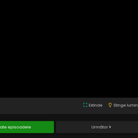
Extinde
Stinge lumi
ate episoadele
Următor