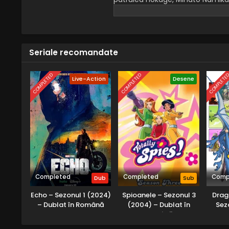
născut, Naruto Uzumaki, făcându
Seriale recomandate
COMPLETED
COMPLETED
COMPLETE
Live-Action
Desene
Completed
Completed
Comp
Dub
Sub
Echo – Sezonul 1 (2024)
Spioanele – Sezonul 3
Drag
– Dublat în Română
(2004) – Dublat în
Sez
Română
Subt