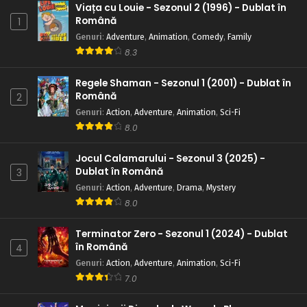
Viața cu Louie - Sezonul 2 (1996) - Dublat în
Română
1
Genuri
:
Adventure
,
Animation
,
Comedy
,
Family
8.3
Regele Shaman - Sezonul 1 (2001) - Dublat în
Română
2
Genuri
:
Action
,
Adventure
,
Animation
,
Sci-Fi
8.0
Jocul Calamarului - Sezonul 3 (2025) -
Dublat în Română
3
Genuri
:
Action
,
Adventure
,
Drama
,
Mystery
8.0
Terminator Zero - Sezonul 1 (2024) - Dublat
în Română
4
Genuri
:
Action
,
Adventure
,
Animation
,
Sci-Fi
7.0