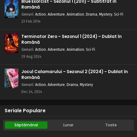
Blue Exorcist – Sezonul 1 (2011) – Subtitrat în
Română
Genuri
:
Action
,
Adventure
,
Animation
,
Drama
,
Mystery
,
Sci-Fi
23 Feb 2014
Terminator Zero – Sezonul 1 (2024) – Dublat în
Română
Genuri
:
Action
,
Adventure
,
Animation
,
Sci-Fi
29 Aug 2024
Jocul Calamarului – Sezonul 2 (2024) – Dublat în
Română
Genuri
:
Action
,
Adventure
,
Drama
,
Mystery
Dec 24, 2024
Seriale Populare
Săptămânal
Lunar
Toate