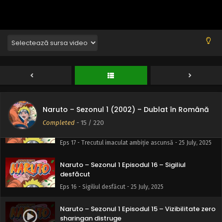
Eps 20 - Începe un nou capitol examenul Chunin - 25 July,
2025
Naruto – Sezonul 1 Episodul 19 – Demonul în
zăpadă
Eps 19 - Demonul în zăpadă - 25 July, 2025
Naruto – Sezonul 1 Episodul 18 – Armele
cunoscute ca Shinobi
Eps 18 - Armele cunoscute ca Shinobi - 25 July, 2025
Naruto – Sezonul 1 (2002) – Dublat în Română
Naruto – Sezonul 1 Episodul 17 – Trecutul
Completed
-
15
/ 220
imaculat ambiție ascunsă
Eps 17 - Trecutul imaculat ambiție ascunsă - 25 July, 2025
Naruto – Sezonul 1 Episodul 16 – Sigiliul
desfăcut
Eps 16 - Sigiliul desfăcut - 25 July, 2025
Naruto – Sezonul 1 Episodul 15 – Vizibilitate zero
sharingan distruge