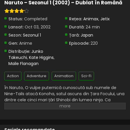
Naruto – Sezonul 1 (2002) – Dublat în Română
Naruto – Sezonul 1 Episodul 10 – Pădurea de
chakra
Status:
Completed
Rețea:
Animax
,
Jetix
Eps 10 - Pădurea de chakra - 24 July, 2025
Lansat:
Oct 03, 2002
Durată:
24 min
Sezon:
Sezonul 1
Țară:
Japan
Naruto – Sezonul 1 Episodul 9 – Kakashi:
Războinicul sharingan
Gen:
Anime
Episoade:
220
Eps 9 - Kakashi: Războinicul sharingan - 24 July, 2025
Distribuție:
Junko
Takeuchi
,
Kate Higgins
,
Naruto – Sezonul 1 Episodul 8 – Jurământul
Maile Flanagan
durerii
Eps 8 - Jurământul durerii - 24 July, 2025
Action
Adventure
Animation
Sci-Fi
Naruto – Sezonul 1 Episodul 7 – Asasinul ceții
În Naruto, O vulpe puternică cunoscută sub numele de
Nine-Tails atacă Konoha, satul ascuns din Țara Focului, una
Eps 7 - Asasinul ceții - 24 July, 2025
dintre cele cinci mari țări Shinobi din lumea ninja. Ca
răspuns, liderul Konoha și al patrulea Hokage, Minato
Naruto – Sezonul 1 Episodul 6 – O călătorie
Namikaze, cu prețul vieții sale, sigilează vulpea în corpul
periculoasă: Călătoria spre tărâmul valurilor
fiului său nou-născut, Naruto Uzumaki, făcându-l gazda
bestiei.
Eps 6 - O călătorie periculoasă: Călătoria spre tărâmul
Seriale recomandate
valurilor - 24 July, 2025