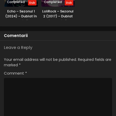
Completed
Completed
Naruto Uzumaki
Dub
Dub
Eps 1 - Intră în scenă Naruto Uzumaki - 24 July, 2025
Echo – Sezonul 1
LoliRock – Sezonul
(2024) – Dublat în
2 (2017) – Dublat
Română
în Română
Comentarii
Leave a Reply
Your email address will not be published.
Required fields are
marked
*
Comment
*