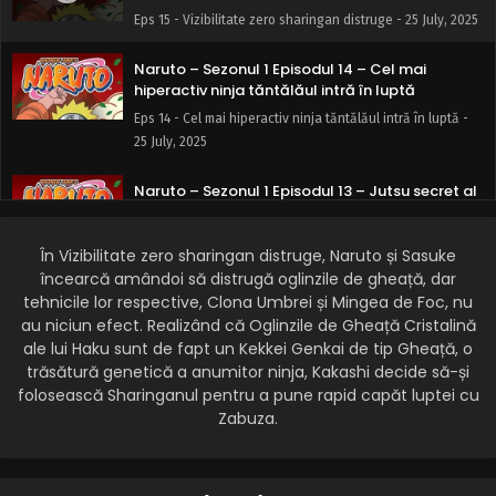
Eps 15 - Vizibilitate zero sharingan distruge - 25 July, 2025
Naruto – Sezonul 1 Episodul 14 – Cel mai
hiperactiv ninja tăntălăul intră în luptă
Eps 14 - Cel mai hiperactiv ninja tăntălăul intră în luptă -
25 July, 2025
Naruto – Sezonul 1 Episodul 13 – Jutsu secret al
lui Haku: Oglinzile de cristal
Eps 13 - Jutsu secret al lui Haku: Oglinzile de cristal - 25
În Vizibilitate zero sharingan distruge, Naruto și Sasuke
July, 2025
încearcă amândoi să distrugă oglinzile de gheață, dar
tehnicile lor respective, Clona Umbrei și Mingea de Foc, nu
Naruto – Sezonul 1 Episodul 12 – Lupta la pod:
au niciun efect. Realizând că Oglinzile de Gheață Cristalină
Zabuza se întoarce
ale lui Haku sunt de fapt un Kekkei Genkai de tip Gheață, o
Eps 12 - Lupta la pod: Zabuza se întoarce - 24 July, 2025
trăsătură genetică a anumitor ninja, Kakashi decide să-și
folosească Sharinganul pentru a pune rapid capăt luptei cu
Naruto – Sezonul 1 Episodul 11 – Tărâmul unde
Zabuza.
cândva a trăit un erou
Eps 11 - Tărâmul unde cândva a trăit un erou - 24 July,
2025