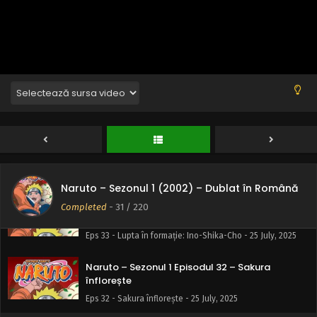
Eps 36 - Clona împotriva clonei: A mea e mai bună ca a ta -
25 July, 2025
Naruto – Sezonul 1 Episodul 35 – Secretul hărții:
Privitul interzis
Eps 35 - Secretul hărții: Privitul interzis - 25 July, 2025
Naruto – Sezonul 1 Episodul 34 – Teama lui
Akamaru: Cruda forță a lui Gaara
Eps 34 - Teama lui Akamaru: Cruda forță a lui Gaara - 25
July, 2025
Naruto – Sezonul 1 (2002) – Dublat în Română
Naruto – Sezonul 1 Episodul 33 – Lupta în
Completed
-
31
/ 220
formație: Ino-Shika-Cho
Eps 33 - Lupta în formație: Ino-Shika-Cho - 25 July, 2025
Naruto – Sezonul 1 Episodul 32 – Sakura
înflorește
Eps 32 - Sakura înflorește - 25 July, 2025