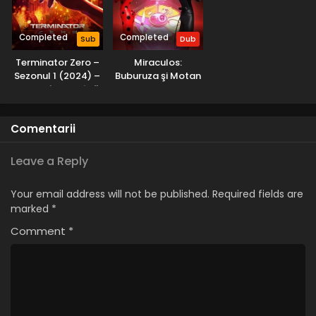
Naruto – Sezonul 1 Episodul 18 – Armele
cunoscute ca Shinobi
Completed
Completed
Sub
Dub
Eps 18 - Armele cunoscute ca Shinobi - 25 July, 2025
Terminator Zero –
Miraculos:
Sezonul 1 (2024) –
Buburuza şi Motan
Naruto – Sezonul 1 Episodul 17 – Trecutul
Dublat în Română
Noir – Sezonul 2
imaculat ambiție ascunsă
(2017) – Dublat în
Eps 17 - Trecutul imaculat ambiție ascunsă - 25 July, 2025
Română
Comentarii
Naruto – Sezonul 1 Episodul 16 – Sigiliul
desfăcut
Leave a Reply
Eps 16 - Sigiliul desfăcut - 25 July, 2025
Your email address will not be published.
Required fields are
Naruto – Sezonul 1 Episodul 15 – Vizibilitate zero
marked
*
sharingan distruge
Comment
*
Eps 15 - Vizibilitate zero sharingan distruge - 25 July, 2025
Naruto – Sezonul 1 Episodul 14 – Cel mai
hiperactiv ninja tăntălăul intră în luptă
Eps 14 - Cel mai hiperactiv ninja tăntălăul intră în luptă -
25 July, 2025