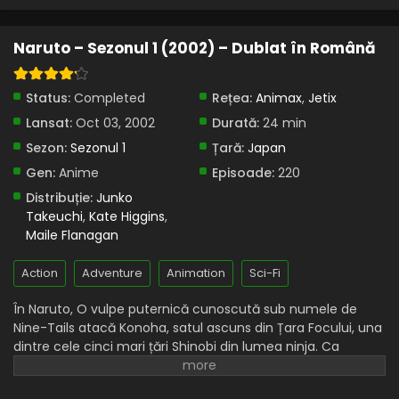
Naruto – Sezonul 1 Episodul 27 – Examenul
Chunin Partea II: Pădurea morții
Naruto – Sezonul 1 (2002) – Dublat în Română
Eps 27 - Examenul Chunin Partea II: Pădurea morții - 25
July, 2025
Status:
Completed
Rețea:
Animax
,
Jetix
Naruto – Sezonul 1 Episodul 26 – Reportaj
Lansat:
Oct 03, 2002
Durată:
24 min
special: Viața din pădurea morții
Sezon:
Sezonul 1
Țară:
Japan
Eps 26 - Reportaj special: Viața din pădurea morții - 25
July, 2025
Gen:
Anime
Episoade:
220
Distribuție:
Junko
Naruto – Sezonul 1 Episodul 25 – A 10-a
Takeuchi
,
Kate Higgins
,
întrebare: Totul sau nimic
Maile Flanagan
Eps 25 - A 10-a întrebare: Totul sau nimic - 25 July, 2025
Action
Adventure
Animation
Sci-Fi
Naruto – Sezonul 1 Episodul 24 – Examenul
Chunin începe
În Naruto, O vulpe puternică cunoscută sub numele de
Eps 24 - Examenul Chunin începe - 25 July, 2025
Nine-Tails atacă Konoha, satul ascuns din Țara Focului, una
dintre cele cinci mari țări Shinobi din lumea ninja. Ca
Naruto – Sezonul 1 Episodul 23 – Genin lovit: Toți
răspuns, liderul Konoha și al patrulea Hokage, Minato
cei nouă începători se luptă
Namikaze, cu prețul vieții sale, sigilează vulpea în corpul