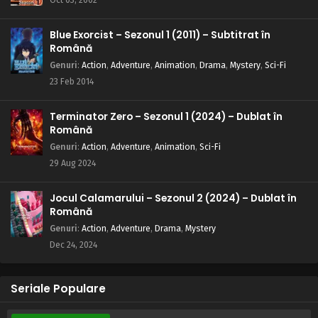
Testul de supraviețuire
Eps 4 - Treci sau pici: Testul de supraviețuire - 24 July,
Blue Exorcist – Sezonul 1 (2011) – Subtitrat în
2025
Română
Genuri
:
Action
,
Adventure
,
Animation
,
Drama
,
Mystery
,
Sci-Fi
Naruto – Sezonul 1 Episodul 3 – Sasuke și
23 Feb 2014
Sakura: prieteni sau dușmani
Eps 3 - Sasuke și Sakura: prieteni sau dușmani - 24 July,
Terminator Zero – Sezonul 1 (2024) – Dublat în
2025
Română
Genuri
:
Action
,
Adventure
,
Animation
,
Sci-Fi
Naruto – Sezonul 1 Episodul 2 – Mă numesc
29 Aug 2024
Konohamaru
Eps 2 - Mă numesc Konohamaru - 24 July, 2025
Jocul Calamarului – Sezonul 2 (2024) – Dublat în
Română
Naruto – Sezonul 1 Episodul 1 – Intră în scenă
Genuri
:
Action
,
Adventure
,
Drama
,
Mystery
Naruto Uzumaki
Dec 24, 2024
Eps 1 - Intră în scenă Naruto Uzumaki - 24 July, 2025
Seriale Populare