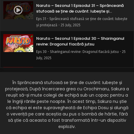
Naruto – Sezonul 1 Episodul 31 – Sprânceană
stufoasă se ține de cuvânt: Iubește și
protejează
Eps 31 - Sprânceană stufoasă se ține de cuvânt: Iubește
și protejează - 25 July, 2025
Naruto – Sezonul 1 Episodul 30 – Sharinganul
revine: Dragonul flacără jutsu
Eps 30 - Sharinganul revine: Dragonul flacără jutsu - 25
July, 2025
Naruto – Sezonul 1 Episodul 29 – Naruto
contraatacă: Niciodată să nu renunți
În Sprânceană stufoasă se ține de cuvânt: Iubește și
Eps 29 - Naruto contraatacă: Niciodată să nu renunți - 25
protejează, După încercarea grea cu Orochimaru, Sakura a
July, 2025
reușit să-și mute colegii de echipă sub un copac pentru a
le îngriji rănile peste noapte. În acest timp, Sakura nu știe
Naruto – Sezonul 1 Episodul 28 – Mănâncă sau
că echipa ei este supravegheată de Echipa Dosu și alungă
vei fi mâncat: Panică în pădure
o veveriță pe care aceștia au pus o bombă de hârtie, fără
Eps 28 - Mănâncă sau vei fi mâncat: Panică în pădure - 25
să știe că aceasta a fost transformată într-un dispozitiv
July, 2025
exploziv.