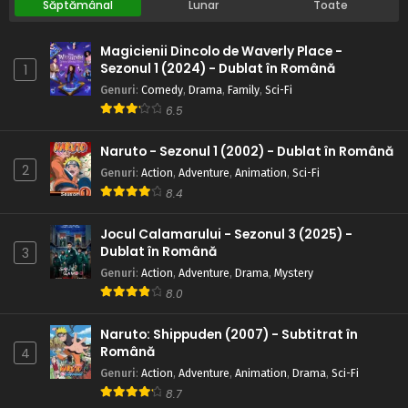
Săptămânal
Lunar
Toate
Magicienii Dincolo de Waverly Place -
Sezonul 1 (2024) - Dublat în Română
1
Genuri
:
Comedy
,
Drama
,
Family
,
Sci-Fi
6.5
Naruto - Sezonul 1 (2002) - Dublat în Română
2
Genuri
:
Action
,
Adventure
,
Animation
,
Sci-Fi
8.4
Jocul Calamarului - Sezonul 3 (2025) -
Dublat în Română
3
Genuri
:
Action
,
Adventure
,
Drama
,
Mystery
8.0
Naruto: Shippuden (2007) - Subtitrat în
Română
4
Genuri
:
Action
,
Adventure
,
Animation
,
Drama
,
Sci-Fi
8.7