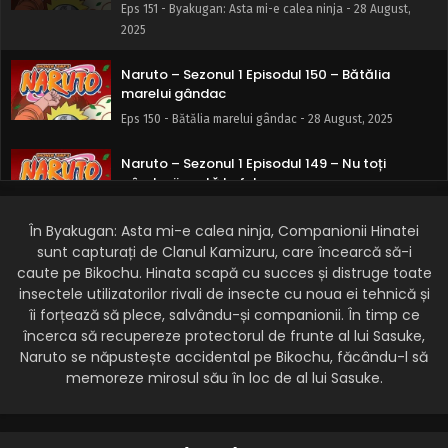
Eps 151 - Byakugan: Asta mi-e calea ninja - 28 August,
2025
Naruto – Sezonul 1 Episodul 150 – Bătălia
marelui gândac
Eps 150 - Bătălia marelui gândac - 28 August, 2025
Naruto – Sezonul 1 Episodul 149 – Nu toți
gândacii arată la fel
Eps 149 - Nu toți gândacii arată la fel - 28 August, 2025
În Byakugan: Asta mi-e calea ninja, Companionii Hinatei
sunt capturați de Clanul Kamizuru, care încearcă să-i
Naruto – Sezonul 1 Episodul 148 – În căutarea
fantomei Bikochu Beetle
caute pe Bikochu. Hinata scapă cu succes și distruge toate
insectele utilizatorilor rivali de insecte cu noua ei tehnică și
Eps 148 - În căutarea fantomei Bikochu Beetle - 28 August,
îi forțează să plece, salvându-și companionii. În timp ce
2025
încerca să recupereze protectorul de frunte al lui Sasuke,
Naruto se năpustește accidental pe Bikochu, făcându-l să
Naruto – Sezonul 1 Episodul 147 – Confruntarea
memoreze mirosul său în loc de al lui Sasuke.
soartei: Nu o să mă învingi
Eps 147 - Confruntarea soartei: Nu o să mă învingi - 28
August, 2025