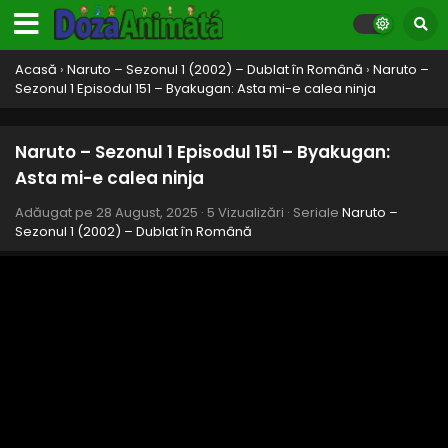
- 28 August, 2025
Naruto – Sezonul 1 Episodul 159 – Vânătorul de
Acasă
›
Naruto – Sezonul 1 (2002) – Dublat în Română
›
Naruto –
Recompense din deșert
Sezonul 1 Episodul 151 – Byakugan: Asta mi-e calea ninja
Eps 159 - Vânătorul de Recompense din deșert - 28
August, 2025
Naruto – Sezonul 1 Episodul 151 – Byakugan:
Naruto – Sezonul 1 Episodul 158 – Studiază-mi
Asta mi-e calea ninja
instrucțiunile: Marele supraviețuitor deziderat
Adăugat pe
28 August, 2025
·
5 Vizualizări
· Seriale
Naruto –
Eps 158 - Studiază-mi instrucțiunile: Marele supraviețuitor
Sezonul 1 (2002) – Dublat în Română
deziderat - 28 August, 2025
Naruto – Sezonul 1 Episodul 157 – Fugiți: Curry-
ul vieții
Eps 157 - Fugiți: Curry-ul vieții - 28 August, 2025
Naruto – Sezonul 1 Episodul 156 – Raiga
contraatacă
Eps 156 - Raiga contraatacă - 28 August, 2025