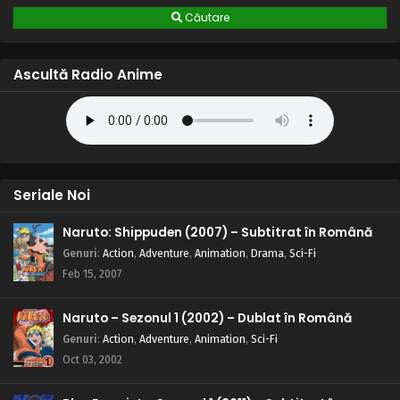
Căutare
Naruto – Sezonul 1 Episodul 128 – Copilăria lui
Sasuke
Eps 128 - Copilăria lui Sasuke - 28 August, 2025
Ascultă Radio Anime
Naruto – Sezonul 1 Episodul 127 – Lovitură
răzbunătoare! Tufărișul dansator
Eps 127 - Lovitură răzbunătoare! Tufărișul dansator - 28
August, 2025
Seriale Noi
Naruto – Sezonul 1 Episodul 126 – Intensificare:
Gaara vs. Kimimaro!
Naruto: Shippuden (2007) – Subtitrat în Română
Eps 126 - Intensificare: Gaara vs. Kimimaro! - 28 August,
Genuri
:
Action
,
Adventure
,
Animation
,
Drama
,
Sci-Fi
2025
Feb 15, 2007
Naruto – Sezonul 1 Episodul 125 – Shinobi ai
Nisipului: Aliații frunzei
Naruto – Sezonul 1 (2002) – Dublat în Română
Eps 125 - Shinobi ai Nisipului: Aliații frunzei - 28 August,
Genuri
:
Action
,
Adventure
,
Animation
,
Sci-Fi
2025
Oct 03, 2002
Naruto – Sezonul 1 Episodul 124 – Bestia