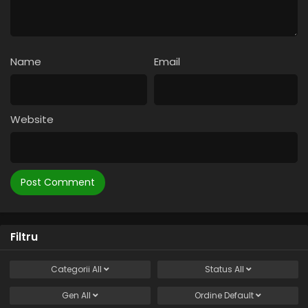
Naruto – Sezonul 1 Episodul 133 – O scuză
pentru un prieten
Eps 133 - O scuză pentru un prieten - 28 August, 2025
Name
Email
Naruto – Sezonul 1 Episodul 132 – Pentru un
prieten
Eps 132 - Pentru un prieten - 28 August, 2025
Website
Naruto – Sezonul 1 Episodul 131 – Secretele
Sharinganului Mangekyo
Eps 131 - Secretele Sharinganului Mangekyo - 28 August,
2025
Naruto – Sezonul 1 Episodul 130 – Tată și fiu: O
legătură ruptă
Eps 130 - Tată și fiu: O legătură ruptă - 28 August, 2025
Filtru
Naruto – Sezonul 1 Episodul 129 – Frați: Distanța
Categorii
All
Status
All
dintre Uchiha
Eps 129 - Frați: Distanța dintre Uchiha - 28 August, 2025
Gen
All
Ordine
Default