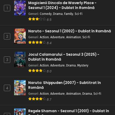
calcul: Un nou inamic
Magicienii Dincolo de Waverly Place -
Sezonul 1 (2024) - Dublat în Română
1
Eps 119 - Greșeală de calcul: Un nou inamic - 9 August,
Genuri
:
Comedy
,
Drama
,
Family
,
Sci-Fi
2025
6.5
Naruto – Sezonul 1 Episodul 118 – Echipa întârzie
Naruto - Sezonul 1 (2002) - Dublat în Română
Eps 118 - Echipa întârzie - 9 August, 2025
2
Genuri
:
Action
,
Adventure
,
Animation
,
Sci-Fi
8.4
Naruto – Sezonul 1 Episodul 117 – Motivul
Makerarenai
Jocul Calamarului - Sezonul 3 (2025) -
Eps 117 - Motivul Makerarenai - 9 August, 2025
Dublat în Română
3
Genuri
:
Action
,
Adventure
,
Drama
,
Mystery
Naruto – Sezonul 1 Episodul 116 – Bătălia 360
8.0
Eps 116 - Bătălia 360 - 9 August, 2025
Naruto: Shippuden (2007) - Subtitrat în
Română
4
Naruto – Sezonul 1 Episodul 115 – Eu sunt
Genuri
:
Action
,
Adventure
,
Animation
,
Drama
,
Sci-Fi
oponentul tău
8.7
Eps 115 - Eu sunt oponentul tău - 9 August, 2025
Regele Shaman - Sezonul 1 (2001) - Dublat în
Naruto – Sezonul 1 Episodul 114 – La revedere