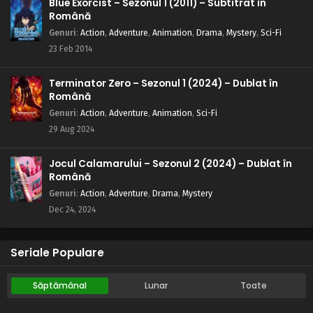
Blue Exorcist – Sezonul 1 (2011) – Subtitrat în
dinăuntru
Română
Eps 124 - Bestia dinăuntru - 28 August, 2025
Genuri
:
Action
,
Adventure
,
Animation
,
Drama
,
Mystery
,
Sci-Fi
23 Feb 2014
Naruto – Sezonul 1 Episodul 123 – Rock Lee își
face apariția
Terminator Zero – Sezonul 1 (2024) – Dublat în
Eps 123 - Rock Lee își face apariția - 28 August, 2025
Română
Genuri
:
Action
,
Adventure
,
Animation
,
Sci-Fi
Naruto – Sezonul 1 Episodul 122 – Fals:
29 Aug 2024
Întoarcerea lui Shikamaru
Eps 122 - Fals: Întoarcerea lui Shikamaru - 28 August, 2025
Jocul Calamarului – Sezonul 2 (2024) – Dublat în
Română
Naruto – Sezonul 1 Episodul 121 – Fiecare cu
Genuri
:
Action
,
Adventure
,
Drama
,
Mystery
lupta proprie
Dec 24, 2024
Eps 121 - Fiecare cu lupta proprie - 28 August, 2025
Naruto – Sezonul 1 Episodul 120 – Țipete și
Seriale Populare
urlete: Echipa supremă
Eps 120 - Țipete și urlete: Echipa supremă - 9 August, 2025
Săptămânal
Lunar
Toate
Naruto – Sezonul 1 Episodul 119 – Greșeală de