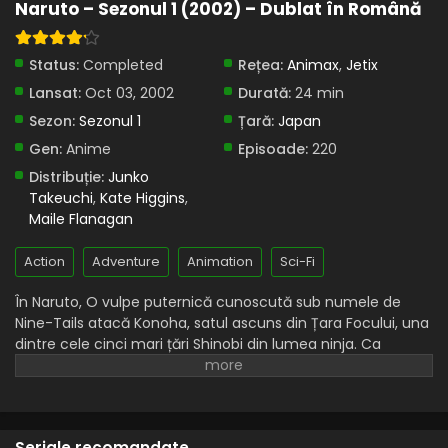
Naruto – Sezonul 1 (2002) – Dublat în Română
Naruto – Sezonul 1 Episodul 146 – Visurile lui
Orochimaru
Status:
Completed
Rețea:
Animax
,
Jetix
Eps 146 - Visurile lui Orochimaru - 28 August, 2025
Lansat:
Oct 03, 2002
Durată:
24 min
Naruto – Sezonul 1 Episodul 145 – Formația Ino-
Sezon:
Sezonul 1
Țară:
Japan
Shika-Cho
Gen:
Anime
Episoade:
220
Eps 145 - Formația Ino-Shika-Cho - 28 August, 2025
Distribuție:
Junko
Takeuchi
,
Kate Higgins
,
Naruto – Sezonul 1 Episodul 144 – O nouă
Maile Flanagan
echipă: Doi oameni și un câine
Eps 144 - O nouă echipă: Doi oameni și un câine - 28
Action
Adventure
Animation
Sci-Fi
August, 2025
În Naruto, O vulpe puternică cunoscută sub numele de
Naruto – Sezonul 1 Episodul 143 – Ton-Ton:
Nine-Tails atacă Konoha, satul ascuns din Țara Focului, una
Contăm pe tine
dintre cele cinci mari țări Shinobi din lumea ninja. Ca
Eps 143 - Ton-Ton: Contăm pe tine - 28 August, 2025
răspuns, liderul Konoha și al patrulea Hokage, Minato
Namikaze, cu prețul vieții sale, sigilează vulpea în corpul
Naruto – Sezonul 1 Episodul 142 – Răul triplu din
fiului său nou-născut, Naruto Uzumaki, făcându-l gazda
instalația securității înalte
bestiei.
Seriale recomandate
Eps 142 - Răul triplu din instalația securității înalte - 28