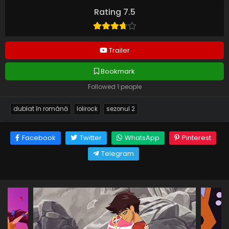
Rating 7.5
Trailer
Bookmark
Followed 1 people
dublat în română
lolirock
sezonul 2
Facebook
Twitter
WhatsApp
Pinterest
Telegram