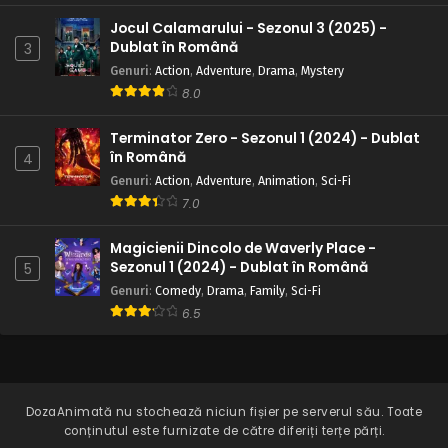
Jocul Calamarului - Sezonul 3 (2025) -
Dublat în Română
3
Genuri
:
Action
,
Adventure
,
Drama
,
Mystery
8.0
Terminator Zero - Sezonul 1 (2024) - Dublat
în Română
4
Genuri
:
Action
,
Adventure
,
Animation
,
Sci-Fi
7.0
Magicienii Dincolo de Waverly Place -
Sezonul 1 (2024) - Dublat în Română
5
Genuri
:
Comedy
,
Drama
,
Family
,
Sci-Fi
6.5
DozaAnimată
nu stochează niciun fișier pe serverul său. Toate
conținutul este furnizate de către diferiți terțe părți.