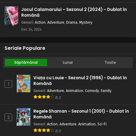
Jocul Calamarului – Sezonul 2 (2024) – Dublat în
Română
Genuri
:
Action
,
Adventure
,
Drama
,
Mystery
Dec 24, 2024
Seriale Populare
Săptămânal
Lunar
Toate
Viața cu Louie - Sezonul 2 (1996) - Dublat în
Română
1
Genuri
:
Adventure
,
Animation
,
Comedy
,
Family
8.3
Regele Shaman - Sezonul 1 (2001) - Dublat în
Română
2
Genuri
:
Action
,
Adventure
,
Animation
,
Sci-Fi
8.0