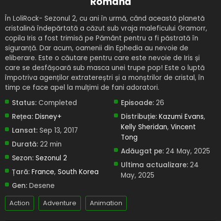
Română
În LoliRock- Sezonul 2, cu ani în urmă, când această planetă
cristalină îndepărtată a căzut sub vraja maleficului Gramorr,
copila Iris a fost trimisă pe Pământ pentru a fi păstrată în
siguranță. Dar acum, oamenii din Ephedia au nevoie de
eliberare. Este o căutare pentru care este nevoie de Iris și
care se desfășoară sub masca unei trupe pop! Este o luptă
împotriva agenților extratereștri și a monștrilor de cristal, în
timp ce face apel la mulțimi de fani adoratori.
Status:
Completed
Episoade:
26
Rețea:
Disney+
Distribuție:
Kazumi Evans
,
Kelly Sheridan
,
Vincent
Lansat:
Sep 13, 2017
Tong
Durată:
22 min
Adăugat pe:
24 May, 2025
Sezon:
Sezonul 2
Ultima actualizare:
24
Țară:
France
,
South Korea
May, 2025
Gen:
Desene
Action
Adventure
Animation