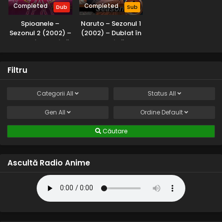
Completed
Completed
Dub
Sub
Spioanele –
Naruto – Sezonul 1
Sezonul 2 (2002) –
(2002) – Dublat în
Dublat în Română
Română
Filtru
Categorii
All
Status
All
Gen
All
Ordine
Default
Căutare
Ascultă Radio Anime