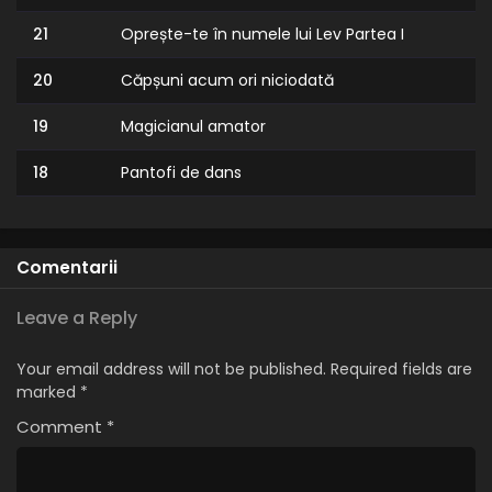
21
Oprește-te în numele lui Lev Partea I
20
Căpșuni acum ori niciodată
19
Magicianul amator
18
Pantofi de dans
17
Un secret surprinzător
16
Loli delicios de lămâie
Comentarii
15
Rubinul Orientului
Leave a Reply
14
Inimă de deșert
Your email address will not be published.
Required fields are
marked
*
13
Îmi vreau LTV
Comment
*
12
Pierdut printre umbre