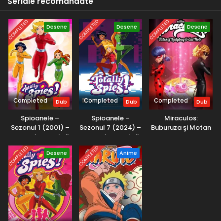
Seriale recomandate
COMPLETED
COMPLETED
COMPLETED
Desene
Desene
Desene
Completed
Completed
Completed
Dub
Dub
Dub
Spioanele –
Spioanele –
Miraculos:
Sezonul 1 (2001) –
Sezonul 7 (2024) –
Buburuza şi Motan
Dublat în Română
Dublat în Română
Noir – Sezonul 2
(2017) – Dublat în
COMPLETED
COMPLETED
Desene
Anime
Română