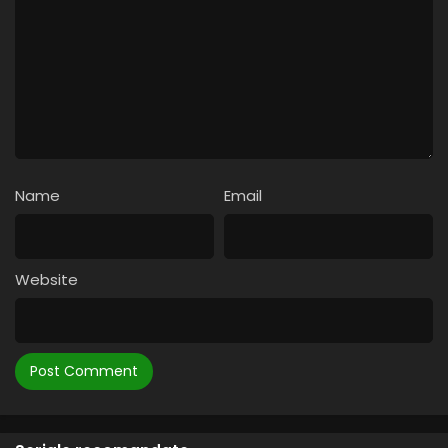
11
Rex
10
Amaru-Niversu
9
Ca o păpușică
8
Prințesa Brenda Partea II
7
Prințesa Brenda Partea I
Name
Email
6
Mesaj înșelător
5
Roșcata malefică
Website
4
Pisicuța foarte drăguță
3
Iubire cu blăniță
2
Nu îi poți învinge
1
Turneul muzical magic