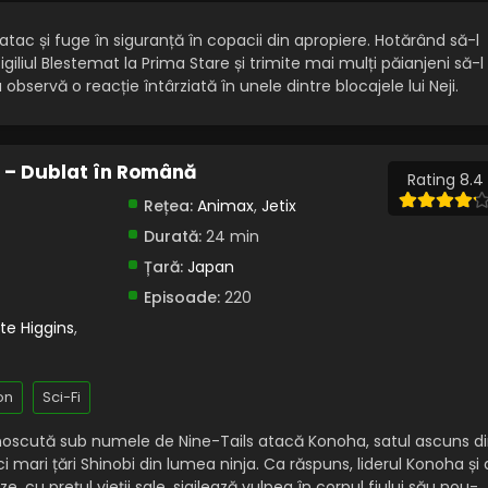
atac și fuge în siguranță în copacii din apropiere. Hotărând să-l
giliul Blestemat la Prima Stare și trimite mai mulți păianjeni să-l
 observă o reacție întârziată în unele dintre blocajele lui Neji.
) – Dublat în Română
Rating 8.4
Rețea:
Animax
,
Jetix
Durată:
24 min
Țară:
Japan
Episoade:
220
te Higgins
,
on
Sci-Fi
noscută sub numele de Nine-Tails atacă Konoha, satul ascuns d
i mari țări Shinobi din lumea ninja. Ca răspuns, liderul Konoha și 
 cu prețul vieții sale, sigilează vulpea în corpul fiului său nou-