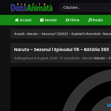
Acasă
Seriale
Filme
Radio
Acasă
›
Naruto – Sezonul 1 (2002) – Dublat în Română
›
Narut
Naruto – Sezonul 1 Episodul 116 – Bătălia 360
Adăugat pe
9 August, 2025
·
12 Vizualizări
· Seriale
Naruto – S