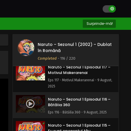
Naruto – Sezonul 1 Episodul 119 –
Greșeală de calcul: Un nou inamic
Eps 119 - Greșeală de calcul: Un nou
Surprinde-mă!
inamic - 9 August, 2025
Naruto – Sezonul 1 Episodul 118 –
Naruto – Sezonul 1 (2002) – Dublat
Echipa întârzie
în Română
Eps 118 - Echipa întârzie - 9 August, 2025
Completed
-
116
/ 220
Naruto – Sezonul 1 Episodul 117 –
Motivul Makerarenai
Eps 117 - Motivul Makerarenai - 9 August,
2025
Naruto – Sezonul 1 Episodul 116 –
Bătălia 360
Eps 116 - Bătălia 360 - 9 August, 2025
Naruto – Sezonul 1 Episodul 115 –
Eu sunt oponentul tău