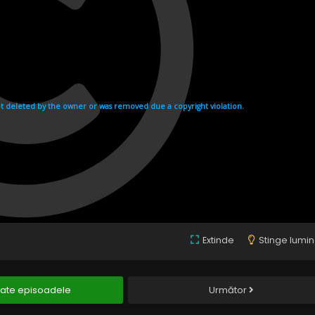
Extinde
Stinge lumi
ate episoadele
Următor