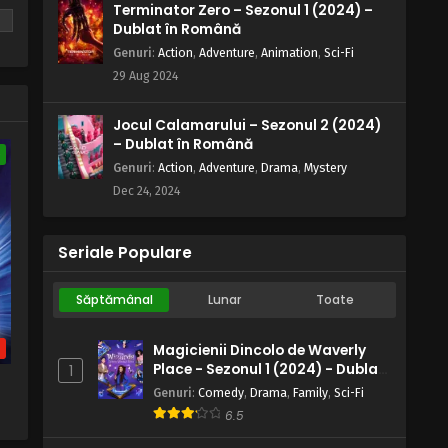
Un act final de determinare
Terminator Zero – Sezonul 1 (2024) –
Dublat în Română
Eps 106 - Un act final de determinare - 9
August, 2025
Genuri
:
Action
,
Adventure
,
Animation
,
Sci-Fi
29 Aug 2024
Naruto – Sezonul 1 Episodul 105 –
Bătălie înainte de final
Jocul Calamarului – Sezonul 2 (2024)
Eps 105 - Bătălie înainte de final - 9
– Dublat în Română
e
August, 2025
Genuri
:
Action
,
Adventure
,
Drama
,
Mystery
Dec 24, 2024
Naruto – Sezonul 1 Episodul 104 –
Fugi Idate fugi: Insula Nagi
așteaptă
Seriale Populare
Eps 104 - Fugi Idate fugi: Insula Nagi
așteaptă - 9 August, 2025
Săptămânal
Lunar
Toate
Naruto – Sezonul 1 Episodul 103 – A
început cursa: Probleme pe mare
b
Magicienii Dincolo de Waverly
Eps 103 - A început cursa: Probleme pe
Place - Sezonul 1 (2024) - Dublat
1
2
mare - 9 August, 2025
în Română
Genuri
:
Comedy
,
Drama
,
Family
,
Sci-Fi
6.5
Naruto – Sezonul 1 Episodul 102 –
Ajutorul prietenul vechi în satul