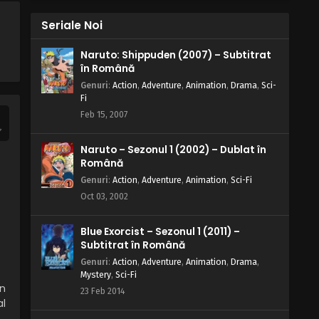
Cinci membrii ai Konohei cu
Formația Pereții de Fier
Seriale Noi
Eps 110 - Cinci membrii ai Konohei cu
Formația Pereții de Fier - 9 August, 2025
Naruto: Shippuden (2007) – Subtitrat
în Română
Naruto – Sezonul 1 Episodul 109 –
Genuri
:
Action
,
Adventure
,
Animation
,
Drama
,
Sci-
O invitație de la sunet
Fi
Eps 109 - O invitație de la sunet - 9
Feb 15, 2007
August, 2025
Naruto – Sezonul 1 (2002) – Dublat în
Naruto – Sezonul 1 Episodul 108 –
Română
Rivali mai buni sau legături rupte
Genuri
:
Action
,
Adventure
,
Animation
,
Sci-Fi
Eps 108 - Rivali mai buni sau legături rupte
Oct 03, 2002
- 9 August, 2025
Naruto – Sezonul 1 Episodul 107 –
Blue Exorcist – Sezonul 1 (2011) –
Bătălia începe: Naruto vs Sasuke
Subtitrat în Română
Genuri
:
Action
,
Adventure
,
Animation
,
Drama
,
Eps 107 - Bătălia începe: Naruto vs Sasuke
Mystery
,
Sci-Fi
- 9 August, 2025
in
23 Feb 2014
al
Naruto – Sezonul 1 Episodul 106 –