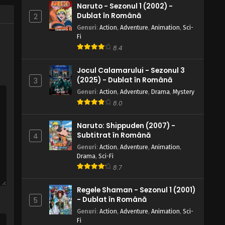
Naruto - Sezonul 1 (2002) -
ceaiului
Eps 102 - Ajutorul prietenul vechi în satul
Dublat în Română
2
ceaiului - 9 August, 2025
Genuri
:
Action
,
Adventure
,
Animation
,
Sci-
Fi
Naruto – Sezonul 1 Episodul 101 –
8.4
Trebuie să văd trebuie să știu:
Adevărata față a lui Kakashi sensei
Eps 101 - Trebuie să văd trebuie să știu:
Jocul Calamarului - Sezonul 3
Adevărata față a lui Kakashi sensei - 5
(2025) - Dublat în Română
3
August, 2025
Genuri
:
Action
,
Adventure
,
Drama
,
Mystery
8.0
Naruto – Sezonul 1 Episodul 100 –
Sensei și student: Legătura Shinobi
Naruto: Shippuden (2007) -
Eps 100 - Sensei și student: Legătura
Subtitrat în Română
4
Shinobi - 5 August, 2025
Genuri
:
Action
,
Adventure
,
Animation
,
Drama
,
Sci-Fi
Naruto – Sezonul 1 Episodul 99 –
8.7
Voința focului încă arde
Eps 99 - Voința focului încă arde - 5
Regele Shaman - Sezonul 1 (2001)
August, 2025
- Dublat în Română
5
Genuri
:
Action
,
Adventure
,
Animation
,
Sci-
Naruto – Sezonul 1 Episodul 98 –
Fi