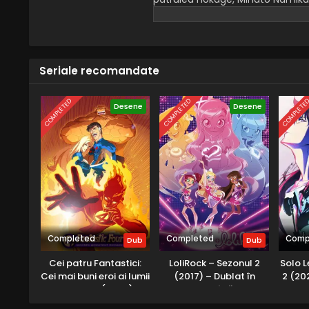
născut, Naruto Uzumaki, făcându
Seriale recomandate
COMPLETED
COMPLETED
COMPLETE
Desene
Desene
Completed
Completed
Comp
Dub
Dub
Cei patru Fantastici:
LoliRock – Sezonul 2
Solo L
Cei mai buni eroi ai lumii
(2017) – Dublat în
2 (202
– Sezonul 1 (2006) –
Română
Dublat în Română