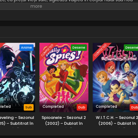
-l gazda bestiei.
D
COMPLETED
COMPLETED
Anime
Desene
Desen
leted
Completed
Completed
Sub
Dub
Du
eveling – Sezonul
Spioanele – Sezonul 2
W.I.T.C.H. – Sezonul 
5) – Subtitrat în
(2002) – Dublat în
(2006) – Dublat în
Română
Română
Română