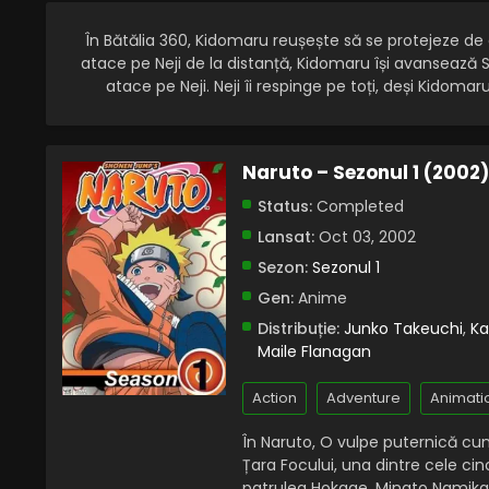
În Bătălia 360, Kidomaru reușește să se protejeze de 
atace pe Neji de la distanță, Kidomaru își avansează Si
atace pe Neji. Neji îi respinge pe toți, deși Kidomaru
Naruto – Sezonul 1 (2002
Status:
Completed
Lansat:
Oct 03, 2002
Sezon:
Sezonul 1
Gen:
Anime
Distribuție:
Junko Takeuchi
,
Ka
Maile Flanagan
Action
Adventure
Animati
În Naruto, O vulpe puternică cu
Țara Focului, una dintre cele cinc
patrulea Hokage, Minato Namikaze,