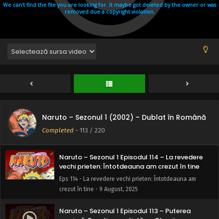
Eps 118 - Echipa întârzie - 9 August, 2025
Naruto – Sezonul 1 Episodul 117 – Motivul
Makerarenai
Eps 117 - Motivul Makerarenai - 9 August, 2025
Naruto – Sezonul 1 Episodul 116 – Bătălia 360
Eps 116 - Bătălia 360 - 9 August, 2025
Naruto – Sezonul 1 Episodul 115 – Eu sunt
Naruto – Sezonul 1 (2002) – Dublat în Română
oponentul tău
Completed
-
113
/ 220
Eps 115 - Eu sunt oponentul tău - 9 August, 2025
Naruto – Sezonul 1 Episodul 114 – La revedere
vechi prieten: Întotdeauna am crezut în tine
Eps 114 - La revedere vechi prieten: Întotdeauna am
crezut în tine - 9 August, 2025
Naruto – Sezonul 1 Episodul 113 – Puterea