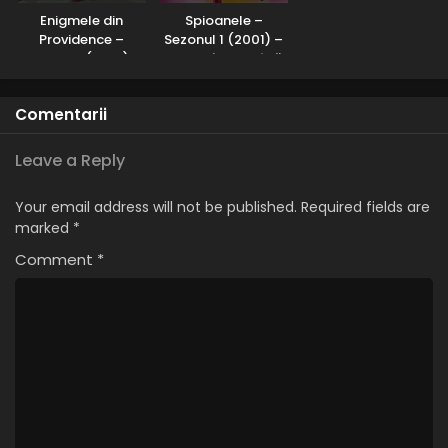
Naruto – Sezonul 1 Episodul 99 – Voința focului
Enigmele din
Spioanele –
încă arde
Providence –
Sezonul 1 (2001) –
Eps 99 - Voința focului încă arde - 5 August, 2025
Sezonul 1 (2001) –
Dublat în Română
Dublat în Română
Naruto – Sezonul 1 Episodul 98 – Avertizmentul
Comentarii
lui Tsunade: Nu trebuie să fie ninja
Eps 98 - Avertizmentul lui Tsunade: Nu trebuie să fie ninja
Leave a Reply
- 5 August, 2025
Naruto – Sezonul 1 Episodul 96 – Impas: Șaninul
Your email address will not be published.
Required fields are
mort
marked
*
Eps 96 - Impas: Șaninul mort - 5 August, 2025
Comment
*
Naruto – Sezonul 1 Episodul 95 – Al cincilea
Hokage: O viață pusă în joc
Eps 95 - Al cincilea Hokage: O viață pusă în joc - 5 August,
2025
Naruto – Sezonul 1 Episodul 94 – Atac: Furia
Rasengan