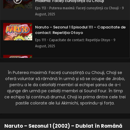
maximă: Faceți cunoștință cu Chouji
Eps 113 - Puterea maximă: Faceți cunoștință cu Chouji - 9
August, 2025
Naruto – Sezonul 1 Episodul 111 – Capacitate de
contact: Repetiția Otoyo
Eps 111 - Capacitate de contact: Repetiția Otoyo - 9
August, 2025
Naruto – Sezonul 1 Episodul 110 – Cinci membrii
ai Konohei cu Formația Pereții de Fier
În Puterea maximă: Faceți cunoștință cu Chouji, Choji se
Eps 110 - Cinci membrii ai Konohei cu Formația Pereții de
oferă voluntar să rămână în urmă și să se ocupe de Jirobo,
Fier - 9 August, 2025
pentru a le da celorlalți membri ai echipei șansa de a-i
ajunge din urmă pe ceilalți membri ai Sound Four. În timp
Naruto – Sezonul 1 Episodul 109 – O invitație de
la sunet
ce echipa își continuă drumul, Choji ia prima dintre cele trei
pastile colorate ale lui Akimichi, sporindu-și forța.
Eps 109 - O invitație de la sunet - 9 August, 2025
Naruto – Sezonul 1 Episodul 108 – Rivali mai buni
sau legături rupte
Naruto – Sezonul 1 (2002) – Dublat în Română
Eps 108 - Rivali mai buni sau legături rupte - 9 August,