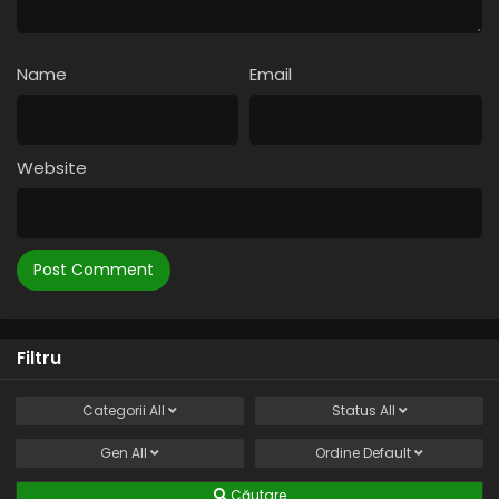
Eps 94 - Atac: Furia Rasengan - 5 August, 2025
Naruto – Sezonul 1 Episodul 93 – Încetează:
Înțelegerea a picat
Name
Email
Eps 93 - Încetează: Înțelegerea a picat - 5 August, 2025
Naruto – Sezonul 1 Episodul 92 – O ofertă
Website
dubioasă: Alegerea lui Tsunade
Eps 92 - O ofertă dubioasă: Alegerea lui Tsunade - 5
August, 2025
Naruto – Sezonul 1 Episodul 91 – Moștenire:
Colierul morții
Eps 91 - Moștenire: Colierul morții - 5 August, 2025
Filtru
Naruto – Sezonul 1 Episodul 90 – De neiertat: O
totală lipsă de respect
Categorii
All
Status
All
Eps 90 - De neiertat: O totală lipsă de respect - 5 August,
2025
Gen
All
Ordine
Default
Naruto – Sezonul 1 Episodul 89 – O alegere
Căutare