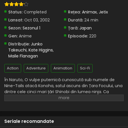
2025
Status:
Completed
Rețea:
Animax
,
Jetix
Naruto – Sezonul 1 Episodul 107 – Bătălia
Lansat:
Oct 03, 2002
Durată:
24 min
începe: Naruto vs Sasuke
Sezon:
Sezonul 1
Țară:
Japan
Eps 107 - Bătălia începe: Naruto vs Sasuke - 9 August,
Gen:
Anime
Episoade:
220
2025
Distribuție:
Junko
Takeuchi
,
Kate Higgins
Naruto – Sezonul 1 Episodul 106 – Un act final
,
de determinare
Maile Flanagan
Eps 106 - Un act final de determinare - 9 August, 2025
Action
Adventure
Animation
Sci-Fi
Naruto – Sezonul 1 Episodul 105 – Bătălie
În Naruto, O vulpe puternică cunoscută sub numele de
înainte de final
Nine-Tails atacă Konoha, satul ascuns din Țara Focului, una
Eps 105 - Bătălie înainte de final - 9 August, 2025
dintre cele cinci mari țări Shinobi din lumea ninja. Ca
răspuns, liderul Konoha și al patrulea Hokage, Minato
Naruto – Sezonul 1 Episodul 104 – Fugi Idate
Namikaze, cu prețul vieții sale, sigilează vulpea în corpul
fugi: Insula Nagi așteaptă
fiului său nou-născut, Naruto Uzumaki, făcându-l gazda
Eps 104 - Fugi Idate fugi: Insula Nagi așteaptă - 9 August,
bestiei.
2025
Seriale recomandate