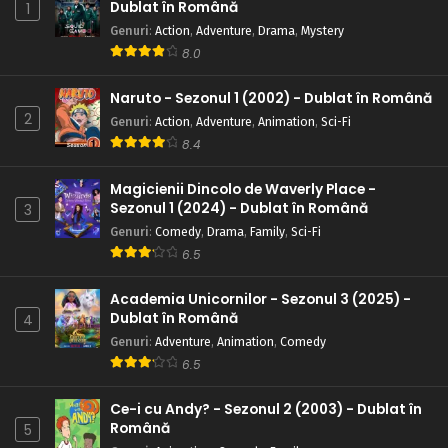
Dublat în Română
1
Eps 80 - Al treilea Hokage pentru totdeauna - 5 August,
Genuri
:
Action
,
Adventure
,
Drama
,
Mystery
2025
8.0
Naruto – Sezonul 1 Episodul 79 – Dincolo de
Naruto - Sezonul 1 (2002) - Dublat în Română
limita intunericului si a luminii
2
Genuri
:
Action
,
Adventure
,
Animation
,
Sci-Fi
Eps 79 - Dincolo de limita intunericului si a luminii - 5
8.4
August, 2025
Magicienii Dincolo de Waverly Place -
Naruto – Sezonul 1 Episodul 78 – Ghidul ninja a
Sezonul 1 (2024) - Dublat în Română
3
lui Naruto
Genuri
:
Comedy
,
Drama
,
Family
,
Sci-Fi
Eps 78 - Ghidul ninja a lui Naruto - 5 August, 2025
6.5
Naruto – Sezonul 1 Episodul 77 – Lumina contra
Academia Unicornilor - Sezonul 3 (2025) -
întunericului: Cele două fețe ale lui Garra
Dublat în Română
4
Eps 77 - Lumina contra întunericului: Cele două fețe ale lui
Genuri
:
Adventure
,
Animation
,
Comedy
Garra - 5 August, 2025
6.5
Naruto – Sezonul 1 Episodul 76 – Asasini ai nopții
Ce-i cu Andy? - Sezonul 2 (2003) - Dublat în
luminate de lună
Română
5
Eps 76 - Asasini ai nopții luminate de lună - 5 August, 2025