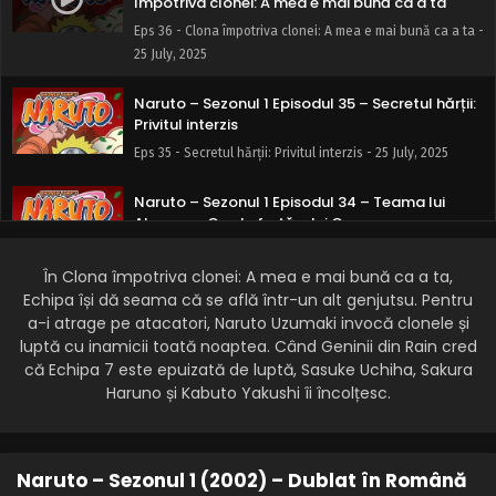
împotriva clonei: A mea e mai bună ca a ta
Eps 36 - Clona împotriva clonei: A mea e mai bună ca a ta -
25 July, 2025
Naruto – Sezonul 1 Episodul 35 – Secretul hărții:
Privitul interzis
Eps 35 - Secretul hărții: Privitul interzis - 25 July, 2025
Naruto – Sezonul 1 Episodul 34 – Teama lui
Akamaru: Cruda forță a lui Gaara
Eps 34 - Teama lui Akamaru: Cruda forță a lui Gaara - 25
În Clona împotriva clonei: A mea e mai bună ca a ta,
July, 2025
Echipa își dă seama că se află într-un alt genjutsu. Pentru
a-i atrage pe atacatori, Naruto Uzumaki invocă clonele și
Naruto – Sezonul 1 Episodul 33 – Lupta în
formație: Ino-Shika-Cho
luptă cu inamicii toată noaptea. Când Geninii din Rain cred
că Echipa 7 este epuizată de luptă, Sasuke Uchiha, Sakura
Eps 33 - Lupta în formație: Ino-Shika-Cho - 25 July, 2025
Haruno și Kabuto Yakushi îi încolțesc.
Naruto – Sezonul 1 Episodul 32 – Sakura
înflorește
Eps 32 - Sakura înflorește - 25 July, 2025
Naruto – Sezonul 1 (2002) – Dublat în Română