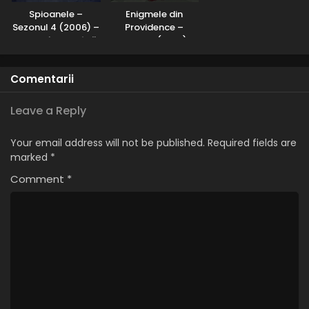
Eps 23 - Genin lovit: Toți cei nouă începători se luptă - 25
Spioanele –
Enigmele din
July, 2025
Sezonul 4 (2006) –
Providence –
Dublat în Română
Sezonul 1 (2001) –
Naruto – Sezonul 1 Episodul 22 – Provocarea
Dublat în Română
Chunin: Rock Lee împotriva lui Sasuke
Comentarii
Eps 22 - Provocarea Chunin: Rock Lee împotriva lui Sasuke
- 25 July, 2025
Leave a Reply
Naruto – Sezonul 1 Episodul 21 – Identificați-vă
noi rivali puternici
Your email address will not be published.
Required fields are
marked
*
Eps 21 - Identificați-vă noi rivali puternici - 25 July, 2025
Comment
*
Naruto – Sezonul 1 Episodul 20 – Începe un nou
capitol examenul Chunin
Eps 20 - Începe un nou capitol examenul Chunin - 25 July,
2025
Naruto – Sezonul 1 Episodul 19 – Demonul în
zăpadă
Eps 19 - Demonul în zăpadă - 25 July, 2025