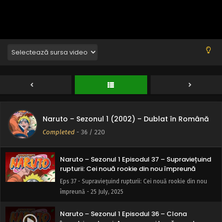
Naruto – Sezonul 1 Episodul 40 – Kakashi și
Orochimaru: Față în față
Eps 40 - Kakashi și Orochimaru: Față în față - 25 July, 2025
Naruto – Sezonul 1 Episodul 39 – Gelozia lui
sprânceană stufoasă: Barajul leului fără lesă
Eps 39 - Gelozia lui sprânceană stufoasă: Barajul leului
fără lesă - 25 July, 2025
Naruto – Sezonul 1 Episodul 38 – Restrângând
gașca: Eliminare mortală bruscă
Naruto – Sezonul 1 (2002) – Dublat în Română
Eps 38 - Restrângând gașca: Eliminare mortală bruscă - 25
Completed
-
36
/ 220
July, 2025
Naruto – Sezonul 1 Episodul 37 – Supraviețuind
rupturii: Cei nouă rookie din nou împreună
Eps 37 - Supraviețuind rupturii: Cei nouă rookie din nou
împreună - 25 July, 2025
Naruto – Sezonul 1 Episodul 36 – Clona