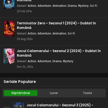
Română
Războinicul sharingan
Genuri
:
Action
,
Adventure
,
Animation
,
Drama
,
Mystery
,
Sci-Fi
Eps 9 - Kakashi: Războinicul sharingan - 24 July, 2025
23 Feb 2014
Naruto – Sezonul 1 Episodul 8 – Jurământul
Terminator Zero – Sezonul 1 (2024) – Dublat în
durerii
Română
Eps 8 - Jurământul durerii - 24 July, 2025
Genuri
:
Action
,
Adventure
,
Animation
,
Sci-Fi
29 Aug 2024
Naruto – Sezonul 1 Episodul 7 – Asasinul ceții
Eps 7 - Asasinul ceții - 24 July, 2025
Jocul Calamarului – Sezonul 2 (2024) – Dublat în
Română
Naruto – Sezonul 1 Episodul 6 – O călătorie
Genuri
:
Action
,
Adventure
,
Drama
,
Mystery
periculoasă: Călătoria spre tărâmul valurilor
Dec 24, 2024
Eps 6 - O călătorie periculoasă: Călătoria spre tărâmul
valurilor - 24 July, 2025
Seriale Populare
Naruto – Sezonul 1 Episodul 5 – Ai ratat: Decizia
finală a lui Kakashi
Săptămânal
Lunar
Toate
Eps 5 - Ai ratat: Decizia finală a lui Kakashi - 24 July, 2025
Jocul Calamarului - Sezonul 3 (2025) -