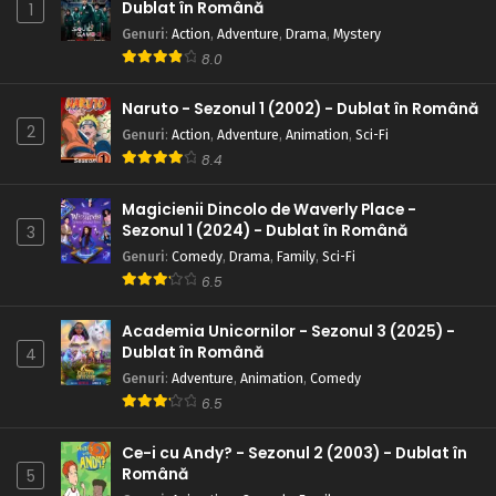
Naruto – Sezonul 1 Episodul 4 – Treci sau pici:
Dublat în Română
1
Testul de supraviețuire
Genuri
:
Action
,
Adventure
,
Drama
,
Mystery
Eps 4 - Treci sau pici: Testul de supraviețuire - 24 July,
8.0
2025
Naruto - Sezonul 1 (2002) - Dublat în Română
Naruto – Sezonul 1 Episodul 3 – Sasuke și
2
Genuri
:
Action
,
Adventure
,
Animation
,
Sci-Fi
Sakura: prieteni sau dușmani
8.4
Eps 3 - Sasuke și Sakura: prieteni sau dușmani - 24 July,
2025
Magicienii Dincolo de Waverly Place -
Sezonul 1 (2024) - Dublat în Română
3
Naruto – Sezonul 1 Episodul 2 – Mă numesc
Genuri
:
Comedy
,
Drama
,
Family
,
Sci-Fi
Konohamaru
6.5
Eps 2 - Mă numesc Konohamaru - 24 July, 2025
Academia Unicornilor - Sezonul 3 (2025) -
Naruto – Sezonul 1 Episodul 1 – Intră în scenă
Dublat în Română
4
Naruto Uzumaki
Genuri
:
Adventure
,
Animation
,
Comedy
Eps 1 - Intră în scenă Naruto Uzumaki - 24 July, 2025
6.5
Ce-i cu Andy? - Sezonul 2 (2003) - Dublat în
Română
5