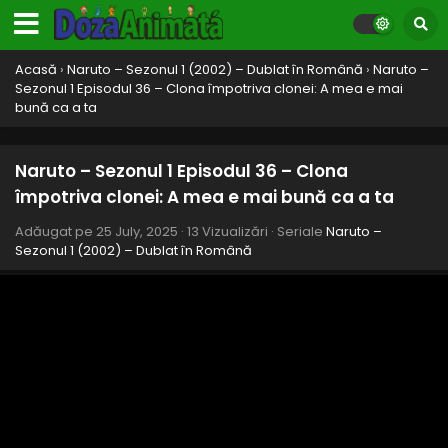
Naruto – Sezonul 1 Episodul 44 – Akamaru
dezlănțuit: Cine este cel mai tare căine?
Acasă
›
Naruto – Sezonul 1 (2002) – Dublat în Română
›
Naruto –
Sezonul 1 Episodul 36 – Clona împotriva clonei: A mea e mai
Eps 44 - Akamaru dezlănțuit: Cine este cel mai tare căine?
bună ca a ta
- 26 July, 2025
Naruto – Sezonul 1 Episodul 43 – Kunoichi
Naruto – Sezonul 1 Episodul 36 – Clona
ucigașul și speriatul de Shikamaru
împotriva clonei: A mea e mai bună ca a ta
Eps 43 - Kunoichi ucigașul și speriatul de Shikamaru - 26
July, 2025
Adăugat pe
25 July, 2025
·
13 Vizualizări
· Seriale
Naruto –
Sezonul 1 (2002) – Dublat în Română
Naruto – Sezonul 1 Episodul 42 – Lupta finală:
Cha
Eps 42 - Lupta finală: Cha - 26 July, 2025
Naruto – Sezonul 1 Episodul 41 – Kunoichi
lovește: Rivalii se luptă serios
Eps 41 - Kunoichi lovește: Rivalii se luptă serios - 26 July,
2025