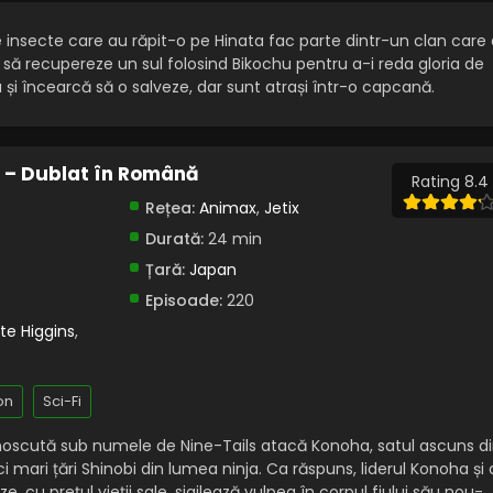
de insecte care au răpit-o pe Hinata fac parte dintr-un clan care
 să recupereze un sul folosind Bikochu pentru a-i reda gloria de
și încearcă să o salveze, dar sunt atrași într-o capcană.
) – Dublat în Română
Rating 8.4
Rețea:
Animax
,
Jetix
Durată:
24 min
Țară:
Japan
Episoade:
220
te Higgins
,
on
Sci-Fi
noscută sub numele de Nine-Tails atacă Konoha, satul ascuns d
i mari țări Shinobi din lumea ninja. Ca răspuns, liderul Konoha și 
 cu prețul vieții sale, sigilează vulpea în corpul fiului său nou-