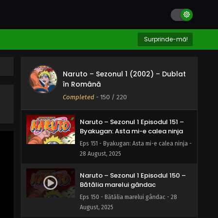
Naruto – Sezonul 1 Episodul 153 – O
lecție învățată: Pumnul de fier al
dragostei
Eps 153 - O lecție învățată: Pumnul de fier
Surprinde-mă!
al dragostei - 28 August, 2025
Naruto – Sezonul 1 Episodul 152 –
Naruto – Sezonul 1 (2002) – Dublat
Marșul funerar pentru viață
în Română
Eps 152 - Marșul funerar pentru viață - 28
Completed
-
150
/ 220
August, 2025
Naruto – Sezonul 1 Episodul 151 –
Byakugan: Asta mi-e calea ninja
Eps 151 - Byakugan: Asta mi-e calea ninja -
28 August, 2025
Naruto – Sezonul 1 Episodul 150 –
Bătălia marelui gândac
Eps 150 - Bătălia marelui gândac - 28
August, 2025