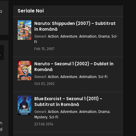
Naruto – Sezonul 1 Episodul 145 –
Formația Ino-Shika-Cho
Seriale Noi
 a
Eps 145 - Formația Ino-Shika-Cho - 28
Naruto: Shippuden (2007) – Subtitrat
August, 2025
în Română
Genuri
:
Action
,
Adventure
,
Animation
,
Drama
,
Sci-
Naruto – Sezonul 1 Episodul 144 –
Fi
O nouă echipă: Doi oameni și un
Feb 15, 2007
câine
Eps 144 - O nouă echipă: Doi oameni și un
câine - 28 August, 2025
Naruto – Sezonul 1 (2002) – Dublat în
Română
Naruto – Sezonul 1 Episodul 143 –
Ton-Ton: Contăm pe tine
Genuri
:
Action
,
Adventure
,
Animation
,
Sci-Fi
Oct 03, 2002
Eps 143 - Ton-Ton: Contăm pe tine - 28
August, 2025
Blue Exorcist – Sezonul 1 (2011) –
Subtitrat în Română
Naruto – Sezonul 1 Episodul 142 –
Răul triplu din instalația securității
Genuri
:
Action
,
Adventure
,
Animation
,
Drama
,
înalte
Mystery
,
Sci-Fi
Eps 142 - Răul triplu din instalația
in
23 Feb 2014
securității înalte - 28 August, 2025
al