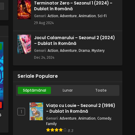
Naruto – Sezonul 1 Episodul 141 –
Terminator Zero – Sezonul 1 (2024) –
Hotărârea Sakurei
Dublat în Română
Eps 141 - Hotărârea Sakurei - 28 August,
Genuri
:
Action
,
Adventure
,
Animation
,
Sci-Fi
2025
29 Aug 2024
Naruto – Sezonul 1 Episodul 140 –
Jocul Calamarului – Sezonul 2 (2024)
Două lovituri: Capcana lui Kabuto
– Dublat în Română
e
Eps 140 - Două lovituri: Capcana lui
Genuri
:
Action
,
Adventure
,
Drama
,
Mystery
Kabuto - 28 August, 2025
Dec 24, 2024
Naruto – Sezonul 1 Episodul 139 –
Teroare totală: Casa lui
Seriale Populare
Orochimaru
Eps 139 - Teroare totală: Casa lui
Orochimaru - 28 August, 2025
Săptămânal
Lunar
Toate
Naruto – Sezonul 1 Episodul 138 –
b
Viața cu Louie - Sezonul 2 (1996)
Trădare totală: O rugăminte a
- Dublat în Română
1
trecătorului
6
Eps 138 - Trădare totală: O rugăminte a
Genuri
:
Adventure
,
Animation
,
Comedy
,
trecătorului - 28 August, 2025
Family
8.3
Naruto – Sezonul 1 Episodul 137 –