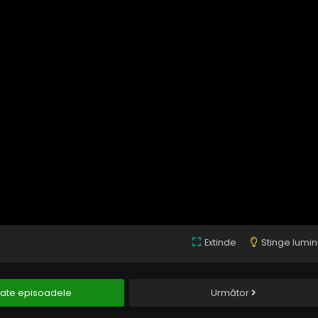
Extinde
Stinge lumi
ate episoadele
Următor