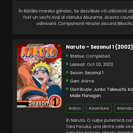
În Bătălia marelui gândac, Se dezvăluie că utilizatorii 
fost un vechi rival al clanului Aburame. Acesta caută
odinioară. Companionii Hinatei ascund Bikochu 
Naruto – Sezonul 1 (2002
Status:
Completed
Lansat:
Oct 03, 2002
Sezon:
Sezonul 1
Gen:
Anime
Distribuție:
Junko Takeuchi
,
Ka
Maile Flanagan
Action
Adventure
Animati
În Naruto, O vulpe puternică cu
Țara Focului, una dintre cele cinc
patrulea Hokage, Minato Namikaze,