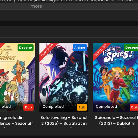
-l gazda bestiei.
D
COMPLETED
COMPLETED
Desene
Anime
Desen
leted
Completed
Completed
Dub
Sub
Du
Enigmele din
Solo Leveling – Sezonul
Spioanele – Sezonul 
dence – Sezonul 1
2 (2025) – Subtitrat în
(2013) – Dublat în
01) – Dublat în
Română
Română
Română