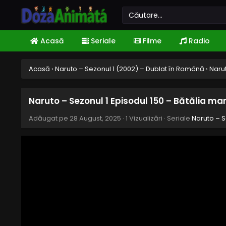
Acasă
Seriale
Filme
Radio
Acasă
›
Naruto – Sezonul 1 (2002) – Dublat în Română
›
Narut
Naruto – Sezonul 1 Episodul 150 – Bătălia ma
Adăugat pe
28 August, 2025
·
1 Vizualizări
· Seriale
Naruto – S