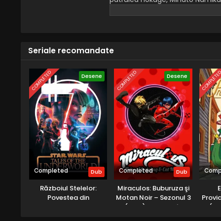
născut, Naruto Uzumaki, făcându
Seriale recomandate
COMPLETED
COMPLETED
COMPLETE
Desene
Desene
Completed
Completed
Comp
Dub
Dub
Războiul Stelelor:
Miraculos: Buburuza şi
Povestea din
Motan Noir – Sezonul 3
Provi
Underworld – Sezonul 1
(2019) – Dublat în
(20
(2025) – Dublat în
Română