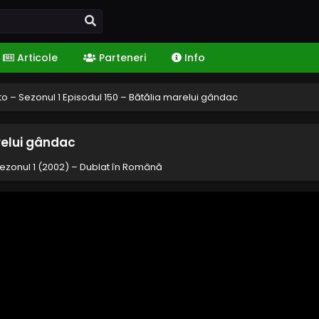
Articole
Parteneri
Info
o – Sezonul 1 Episodul 150 – Bătălia marelui gândac
relui gândac
ezonul 1 (2002) – Dublat în Română