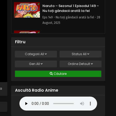
Naruto – Sezonul 1 Episodul 149 –
Nu toți gândacii arată la fel
Eps 149 - Nu toți gândacii arată la fel - 28
August, 2025
Naruto – Sezonul 1 Episodul 148 –
În căutarea fantomei Bikochu
Filtru
Beetle
Eps 148 - În căutarea fantomei Bikochu
Beetle - 28 August, 2025
Categorii
All
Status
All
Naruto – Sezonul 1 Episodul 147 –
Gen
All
Ordine
Default
Confruntarea soartei: Nu o să mă
învingi
Căutare
Eps 147 - Confruntarea soartei: Nu o să mă
învingi - 28 August, 2025
na
Ascultă Radio Anime
Naruto – Sezonul 1 Episodul 146 –
Visurile lui Orochimaru
Eps 146 - Visurile lui Orochimaru - 28
August, 2025