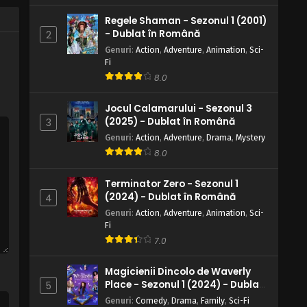
Un oraș de proscriși: Umbra
Regele Shaman - Sezonul 1 (2001)
Clanului Fuma
Eps 137 - Un oraș de proscriși: Umbra
- Dublat în Română
2
Clanului Fuma - 28 August, 2025
Genuri
:
Action
,
Adventure
,
Animation
,
Sci-
Fi
Naruto – Sezonul 1 Episodul 136 –
8.0
Refugiu adânc: O super misiune de
rang S
Eps 136 - Refugiu adânc: O super misiune
Jocul Calamarului - Sezonul 3
de rang S - 28 August, 2025
(2025) - Dublat în Română
3
Genuri
:
Action
,
Adventure
,
Drama
,
Mystery
Naruto – Sezonul 1 Episodul 135 –
8.0
Promisiunea care n-a putut fi
îndeplinită
Eps 135 - Promisiunea care n-a putut fi
Terminator Zero - Sezonul 1
îndeplinită - 28 August, 2025
(2024) - Dublat în Română
4
Genuri
:
Action
,
Adventure
,
Animation
,
Sci-
Naruto – Sezonul 1 Episodul 134 –
Fi
Sfârșitul lacrimilor
7.0
Eps 134 - Sfârșitul lacrimilor - 28 August,
Magicienii Dincolo de Waverly
2025
Place - Sezonul 1 (2024) - Dublat
5
în Română
Naruto – Sezonul 1 Episodul 133 – O
Genuri
:
Comedy
,
Drama
,
Family
,
Sci-Fi