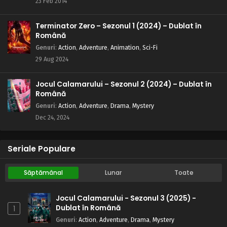
23 Feb 2014
Byakuganul i-am văzut punctul slab
Eps 190 - Cu Byakuganul i-am văzut punctul slab - 28
Terminator Zero – Sezonul 1 (2024) – Dublat în
August, 2025
Română
Genuri
:
Action
,
Adventure
,
Animation
,
Sci-Fi
Naruto – Sezonul 1 Episodul 189 – Nenumărate
29 Aug 2024
arme ninja
Eps 189 - Nenumărate arme ninja - 28 August, 2025
Jocul Calamarului – Sezonul 2 (2024) – Dublat în
Română
Naruto – Sezonul 1 Episodul 188 – Misterul
Genuri
:
Action
,
Adventure
,
Drama
,
Mystery
negustorilor
Dec 24, 2024
Eps 188 - Misterul negustorilor - 28 August, 2025
Naruto – Sezonul 1 Episodul 187 – Inaugurarea:
Seriale Populare
Biroul de mutări din Konoha
Eps 187 - Inaugurarea: Biroul de mutări din Konoha - 28
Săptămânal
Lunar
Toate
August, 2025
Naruto – Sezonul 1 Episodul 186 – Shino râde
Jocul Calamarului - Sezonul 3 (2025) -
Dublat în Română
1
Eps 186 - Shino râde - 28 August, 2025
Genuri
:
Action
,
Adventure
,
Drama
,
Mystery