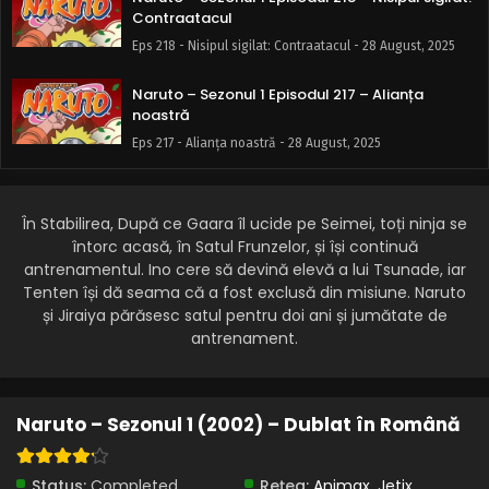
Contraatacul
Eps 218 - Nisipul sigilat: Contraatacul - 28 August, 2025
Naruto – Sezonul 1 Episodul 217 – Alianța
noastră
Eps 217 - Alianța noastră - 28 August, 2025
Naruto – Sezonul 1 Episodul 216 – Shukaku e
ținta
În Stabilirea, După ce Gaara îl ucide pe Seimei, toți ninja se
Eps 216 - Shukaku e ținta - 28 August, 2025
întorc acasă, în Satul Frunzelor, și își continuă
antrenamentul. Ino cere să devină elevă a lui Tsunade, iar
Naruto – Sezonul 1 Episodul 215 – Trecutul pe
Tenten își dă seama că a fost exclusă din misiune. Naruto
care vreau să-l uit
și Jiraiya părăsesc satul pentru doi ani și jumătate de
antrenament.
Eps 215 - Trecutul pe care vreau să-l uit - 28 August, 2025
Naruto – Sezonul 1 Episodul 214 – Regăsind
realitatea
Naruto – Sezonul 1 (2002) – Dublat în Română
Eps 214 - Regăsind realitatea - 28 August, 2025
Naruto – Sezonul 1 Episodul 213 – Memoria
Status:
Completed
Rețea:
Animax
,
Jetix