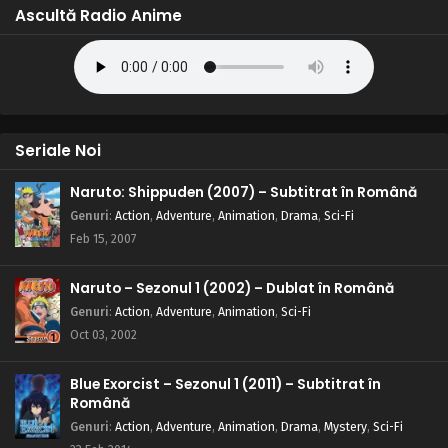
Ascultă Radio Anime
Naruto – Sezonul 1 Episodul 194 – Blestemul
castelului bântuit
Eps 194 - Blestemul castelului bântuit - 28 August, 2025
Naruto – Sezonul 1 Episodul 193 – Provocarea
Seriale Noi
dojo: Tinerețea înseamnă pasiune
Eps 193 - Provocarea dojo: Tinerețea înseamnă pasiune -
Naruto: Shippuden (2007) – Subtitrat în Română
28 August, 2025
Genuri
:
Action
,
Adventure
,
Animation
,
Drama
,
Sci-Fi
Feb 15, 2007
Naruto – Sezonul 1 Episodul 192 – Ino urlă:
Paradisul grașilor
Naruto – Sezonul 1 (2002) – Dublat în Română
Eps 192 - Ino urlă: Paradisul grașilor - 28 August, 2025
Genuri
:
Action
,
Adventure
,
Animation
,
Sci-Fi
Naruto – Sezonul 1 Episodul 191 – Prognoza
Oct 03, 2002
morții: Înnorat și pe alocuri senin
Eps 191 - Prognoza morții: Înnorat și pe alocuri senin - 28
Blue Exorcist – Sezonul 1 (2011) – Subtitrat în
August, 2025
Română
Genuri
:
Action
,
Adventure
,
Animation
,
Drama
,
Mystery
,
Sci-Fi
Naruto – Sezonul 1 Episodul 190 – Cu