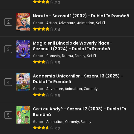
8.0
Naruto – Sezonul 1 Episodul 185 – Legenda
satului ascuns între frunze: Onbaa chiar există
Naruto - Sezonul 1 (2002) - Dublat în Română
Eps 185 - Legenda satului ascuns între frunze: Onbaa
2
Genuri
:
Action
,
Adventure
,
Animation
,
Sci-Fi
chiar există - 28 August, 2025
8.4
Naruto – Sezonul 1 Episodul 184 – Zi lungă
Magicienii Dincolo de Waverly Place -
pentru Inuzuka Kiba
Sezonul 1 (2024) - Dublat în Română
3
Eps 184 - Zi lungă pentru Inuzuka Kiba - 28 August, 2025
Genuri
:
Comedy
,
Drama
,
Family
,
Sci-Fi
6.5
Naruto – Sezonul 1 Episodul 183 – Radiația stelei
Eps 183 - Radiația stelei - 28 August, 2025
Academia Unicornilor - Sezonul 3 (2025) -
Dublat în Română
4
Genuri
:
Adventure
,
Animation
,
Comedy
Naruto – Sezonul 1 Episodul 182 – Reuniune:
6.5
Timpul rămas
Eps 182 - Reuniune: Timpul rămas - 28 August, 2025
Ce-i cu Andy? - Sezonul 2 (2003) - Dublat în
Română
5
Naruto – Sezonul 1 Episodul 181 – Hoshikage:
Genuri
:
Animation
,
Comedy
,
Family
Adevărul îngropat
7.6
Eps 181 - Hoshikage: Adevărul îngropat - 28 August, 2025