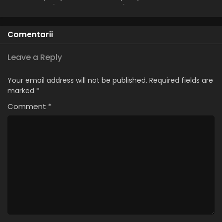
Subtitrat în
– Dublat în
Naruto – Sezonul 1 Episodul 203 – Decizia lui
Română
Română
Kurenai: Echipa 8 este abandonată
Eps 203 - Decizia lui Kurenai: Echipa 8 este abandonată -
Comentarii
28 August, 2025
Leave a Reply
Naruto – Sezonul 1 Episodul 202 – Top 5 bătălii
ninja
Your email address will not be published.
Required fields are
Eps 202 - Top 5 bătălii ninja - 28 August, 2025
marked
*
Comment
*
Naruto – Sezonul 1 Episodul 201 –
Numărătoarea inversă până la distrugere
Eps 201 - Numărătoarea inversă până la distrugere - 28
August, 2025
Naruto – Sezonul 1 Episodul 200 – Umăr de la
umăr: Cel mai mare ajutor
Eps 200 - Umăr de la umăr: Cel mai mare ajutor - 28
August, 2025
Naruto – Sezonul 1 Episodul 199 – Ținta ratată