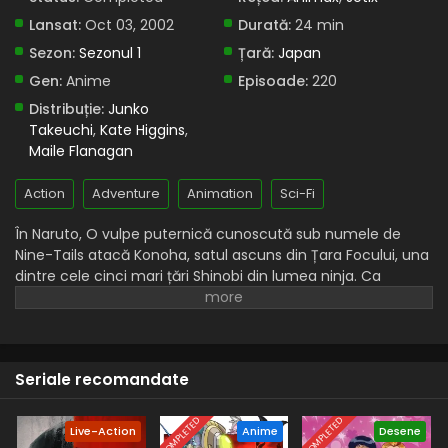
pierdută
Lansat:
Oct 03, 2002
Durată:
24 min
Eps 213 - Memoria pierdută - 28 August, 2025
Sezon:
Sezonul 1
Țară:
Japan
Gen:
Anime
Episoade:
220
Naruto – Sezonul 1 Episodul 212 – Diverse căi
Distribuție:
Junko
Eps 212 - Diverse căi - 28 August, 2025
Takeuchi
,
Kate Higgins
,
Maile Flanagan
Naruto – Sezonul 1 Episodul 211 – Amintirea
văpăilor
Action
Adventure
Animation
Sci-Fi
Eps 211 - Amintirea văpăilor - 28 August, 2025
În Naruto, O vulpe puternică cunoscută sub numele de
Naruto – Sezonul 1 Episodul 210 – Pădurea
Nine-Tails atacă Konoha, satul ascuns din Țara Focului, una
rătăcirii
dintre cele cinci mari țări Shinobi din lumea ninja. Ca
răspuns, liderul Konoha și al patrulea Hokage, Minato
Eps 210 - Pădurea rătăcirii - 28 August, 2025
Namikaze, cu prețul vieții sale, sigilează vulpea în corpul
fiului său nou-născut, Naruto Uzumaki, făcându-l gazda
Naruto – Sezonul 1 Episodul 209 – Inamicul ex-
bestiei.
ninja
Seriale recomandate
Eps 209 - Inamicul ex-ninja - 28 August, 2025
COMPLETED
COMPLETED
Naruto – Sezonul 1 Episodul 208 – Greutatea
Live-Action
Anime
Desene