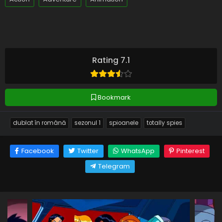
Rating 7.1
Bookmark
dublat în română
sezonul 1
spioanele
totally spies
Facebook
Twitter
WhatsApp
Pinterest
Telegram