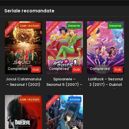
1
Am ceva pentru artiști
Seriale recomandate
COMPLETED
COMPLETED
COMPLETED
Live-Action
Desene
Desene
Completed
Completed
Completed
Dub
Dub
Dub
Jocul Calamarului
Spioanele –
LoliRock – Sezonul
– Sezonul 1 (2021)
Sezonul 5 (2007) –
2 (2017) – Dublat
– Dublat în
Dublat în Română
în Română
Română
COMPLETED
Live-Action
Anime