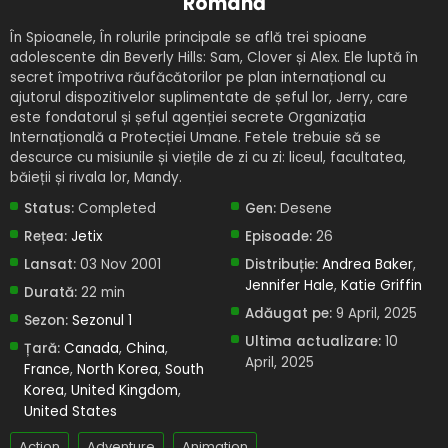
Română
În Spioanele, În rolurile principale se află trei spioane
adolescente din Beverly Hills: Sam, Clover și Alex. Ele luptă în
secret împotriva răufăcătorilor pe plan internațional cu
ajutorul dispozitivelor suplimentate de șeful lor, Jerry, care
este fondatorul și șeful agenției secrete Organizația
Internațională a Protecției Umane. Fetele trebuie să se
descurce cu misiunile și viețile de zi cu zi: liceul, facultatea,
băieții și rivala lor, Mandy.
Status:
Completed
Gen:
Desene
Rețea:
Jetix
Episoade:
26
Lansat:
03 Nov 2001
Distribuție:
Andrea Baker
,
Jennifer Hale
,
Katie Griffin
Durată:
22 min
Adăugat pe:
9 April, 2025
Sezon:
Sezonul 1
Ultima actualizare:
10
Țară:
Canada
,
China
,
April, 2025
France
,
North Korea
,
South
Korea
,
United Kingdom
,
United States
Action
Adventure
Animation