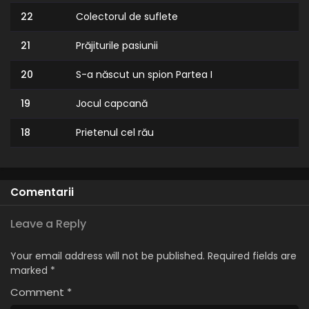
22
Colectorul de suflete
21
Prăjiturile pasiunii
20
S-a născut un spion Partea I
19
Jocul capcană
18
Prietenul cel rău
17
Spion contra spion
16
Văduvele întunecate
Comentarii
15
Stilul sălbatic
Leave a Reply
14
Extraterestrii
Your email address will not be published.
Required fields are
marked
*
13
Micșorarea
Comment
*
12
Regină pentru o zi