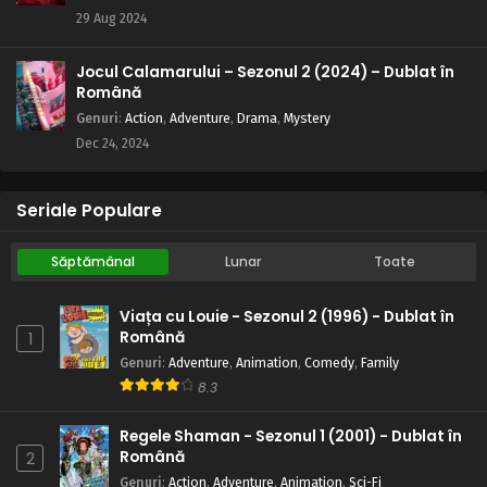
29 Aug 2024
Jocul Calamarului – Sezonul 2 (2024) – Dublat în
Română
Genuri
:
Action
,
Adventure
,
Drama
,
Mystery
Dec 24, 2024
Seriale Populare
Săptămânal
Lunar
Toate
Viața cu Louie - Sezonul 2 (1996) - Dublat în
Română
1
Genuri
:
Adventure
,
Animation
,
Comedy
,
Family
8.3
Regele Shaman - Sezonul 1 (2001) - Dublat în
Română
2
Genuri
:
Action
,
Adventure
,
Animation
,
Sci-Fi