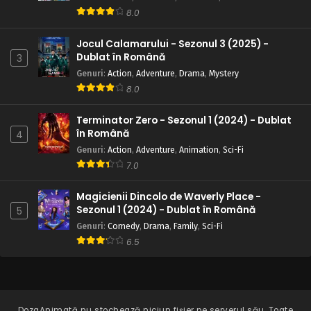
8.0
Jocul Calamarului - Sezonul 3 (2025) -
Dublat în Română
3
Genuri
:
Action
,
Adventure
,
Drama
,
Mystery
8.0
Terminator Zero - Sezonul 1 (2024) - Dublat
în Română
4
Genuri
:
Action
,
Adventure
,
Animation
,
Sci-Fi
7.0
Magicienii Dincolo de Waverly Place -
Sezonul 1 (2024) - Dublat în Română
5
Genuri
:
Comedy
,
Drama
,
Family
,
Sci-Fi
6.5
DozaAnimată
nu stochează niciun fișier pe serverul său. Toate