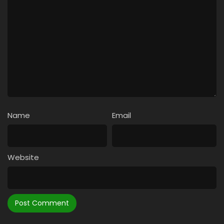
11
Fetele din Silicon Valley
10
Spioanele gladiatoare
9
Cetățeni model
8
Răpirile
7
Evadatele
Name
Email
6
Spălătorul de creiere
5
Joaca de-a copiii
Website
4
Rămași împreună în Evul Mediu
3
Scapă cine poate
2
Noul Jerry