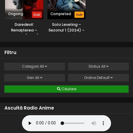
Ongoing
Completed
Dub
Sub
Daredevil:
Solo Leveling –
Renașterea –
Sezonul 1 (2024) –
Sezonul 1 (2025) –
Subtitrat în
Dublat în Română
Română
Filtru
Categorii
All
Status
All
Gen
All
Ordine
Default
Căutare
Ascultă Radio Anime