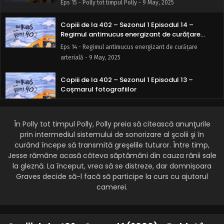
Eps 15 - Polly tot timpul Polly - 9 May, 2025
Copiii de la 402 – Sezonul 1 Episodul 14 –
Regimul antimucus energizant de curățare
arterială
Eps 14 - Regimul antimucus energizant de curățare
arterială - 9 May, 2025
Copiii de la 402 – Sezonul 1 Episodul 13 –
Coșmarul fotografiilor
Eps 13 - Coșmarul fotografiilor - 9 May, 2025
În Polly tot timpul Polly, Polly preia să citească anunţurile
Copiii de la 402 – Sezonul 1 Episodul 12 – Peste
râu prin mlaștină
prin intermediul sistemului de sonorizare al şcolii şi în
curând începe să transmită greşelile tuturor. Între timp,
Eps 12 - Peste râu prin mlaștină - 9 May, 2025
Jesse rămâne acasă câteva săptămâni din cauza rănii sale
la gleznă. La început, vrea să se distreze, dar domnișoara
Copiii de la 402 – Sezonul 1 Episodul 11 – Fata
Graves decide să-l facă să participe la curs cu ajutorul
din balonul de plastic
camerei.
Eps 11 - Fata din balonul de plastic - 9 May, 2025
Copiii de la 402 – Sezonul 1 Episodul 10 –
Milogul