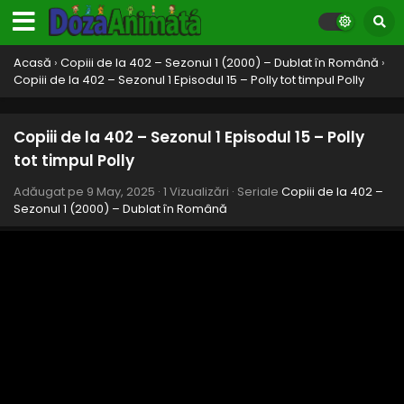
Acasă
›
Copiii de la 402 – Sezonul 1 (2000) – Dublat în Română
›
Copiii de la 402 – Sezonul 1 Episodul 15 – Polly tot timpul Polly
Copiii de la 402 – Sezonul 1 Episodul 15 – Polly
tot timpul Polly
Adăugat pe
9 May, 2025
·
1 Vizualizări
· Seriale
Copiii de la 402 –
Sezonul 1 (2000) – Dublat în Română
Copiii de la 402 – Sezonul 1 Episodul 22 – Bing
Bing Bing și Boom
Eps 22 - Bing Bing Bing și Boom - 9 May, 2025
Copiii de la 402 – Sezonul 1 Episodul 21 – Enci
benci
Eps 21 - Enci benci - 9 May, 2025
Copiii de la 402 – Sezonul 1 Episodul 20 – Puiuțul
doamnei McCoy