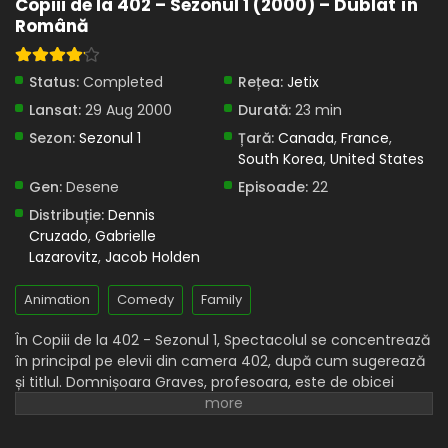
Copiii de la 402 – Sezonul 1 (2000) – Dublat în
Română
Eps 10 - Milogul - 9 May, 2025
Copiii de la 402 – Sezonul 1 Episodul 9 – Prânz
Status:
Completed
Rețea:
Jetix
pe gratis
Lansat:
29 Aug 2000
Durată:
23 min
Eps 9 - Prânz pe gratis - 9 May, 2025
Sezon:
Sezonul 1
Țară:
Canada
,
France
,
Copiii de la 402 – Sezonul 1 Episodul 8 –
South Korea
,
United States
Biblioteca Arthur Kenneth Vanderwall
Gen:
Desene
Episoade:
22
Eps 8 - Biblioteca Arthur Kenneth Vanderwall - 9 May,
Distribuție:
Dennis
2025
Cruzado
,
Gabrielle
Lazarovitz
,
Jacob Holden
Copiii de la 402 – Sezonul 1 Episodul 7 – Va
merge frigiderul?
Animation
Comedy
Family
Eps 7 - Va merge frigiderul? - 9 May, 2025
În Copiii de la 402 - Sezonul 1, Spectacolul se concentrează
Copiii de la 402 – Sezonul 1 Episodul 6 – Rinichi
în principal pe elevii din camera 402, după cum sugerează
timizi
și titlul. Domnișoara Graves, profesoara, este de obicei
prezentată ca un interlocutor în problemele și nedreptățile
Eps 6 - Rinichi timizi - 9 May, 2025
care le sunt impuse elevilor, fie că dilemele sunt interne
sau externe. Fiecare spectacol se încheie, de obicei, cu o
Copiii de la 402 – Sezonul 1 Episodul 5 – Câtul