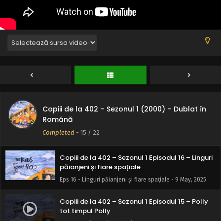
Eps 20 - Puiuțul doamnei McCoy - 9 May, 2025
Copiii de la 402 – Sezonul 1 Episodul 19 –
Trebuie să fie un ponei
Eps 19 - Trebuie să fie un ponei - 9 May, 2025
Copiii de la 402 – Sezonul 1 Episodul 18 – Soi rău
Eps 18 - Soi rău - 9 May, 2025
Copiii de la 402 – Sezonul 1 (2000) – Dublat în
Copiii de la 402 – Sezonul 1 Episodul 17 – Mercur
Română
e retrograd
Completed
-
15
/ 22
Eps 17 - Mercur e retrograd - 9 May, 2025
Copiii de la 402 – Sezonul 1 Episodul 16 – Linguri
păianjeni și fiare spațiale
Eps 16 - Linguri păianjeni și fiare spațiale - 9 May, 2025
Copiii de la 402 – Sezonul 1 Episodul 15 – Polly
tot timpul Polly