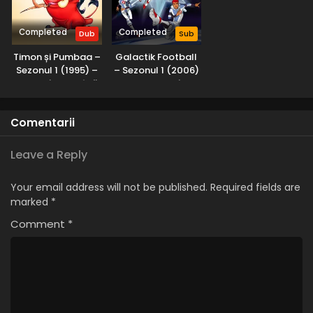
Completed
Completed
Dub
Sub
Timon și Pumbaa –
Galactik Football
Sezonul 1 (1995) –
– Sezonul 1 (2006)
Dublat în Română
– Subtitrat în
Română
Comentarii
Leave a Reply
Your email address will not be published.
Required fields are
marked
*
Comment
*