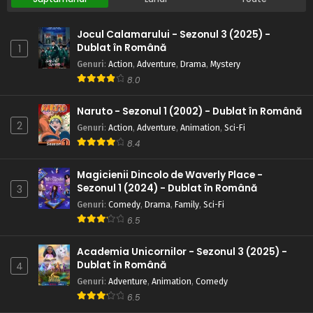
Jocul Calamarului - Sezonul 3 (2025) -
Dublat în Română
1
Genuri
:
Action
,
Adventure
,
Drama
,
Mystery
8.0
Naruto - Sezonul 1 (2002) - Dublat în Română
2
Genuri
:
Action
,
Adventure
,
Animation
,
Sci-Fi
8.4
Magicienii Dincolo de Waverly Place -
Sezonul 1 (2024) - Dublat în Română
3
Genuri
:
Comedy
,
Drama
,
Family
,
Sci-Fi
6.5
Academia Unicornilor - Sezonul 3 (2025) -
Dublat în Română
4
Genuri
:
Adventure
,
Animation
,
Comedy
6.5