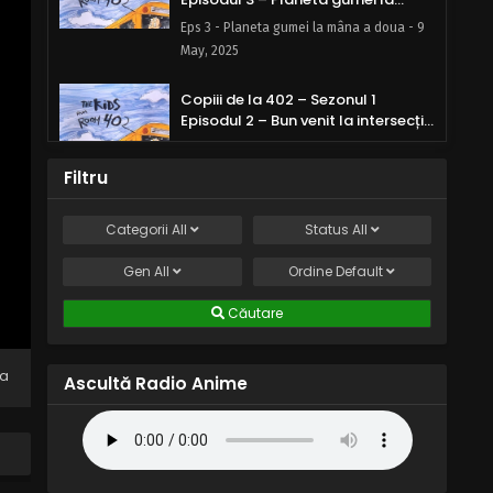
mâna a doua
Eps 3 - Planeta gumei la mâna a doua - 9
May, 2025
Copiii de la 402 – Sezonul 1
Episodul 2 – Bun venit la intersecția
sigură
Eps 2 - Bun venit la intersecția sigură - 9
May, 2025
Filtru
Copiii de la 402 – Sezonul 1
Categorii
All
Status
All
Episodul 1 – Fiul Lui Einstein
Gen
All
Eps 1 - Fiul Lui Einstein - 9 May, 2025
Ordine
Default
Căutare
na
Ascultă Radio Anime