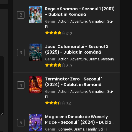
Regele Shaman - Sezonul 1 (2001)
- Dublat în Română
2
Genuri
:
Action
,
Adventure
,
Animation
,
Sci-
Fi
8.0
Jocul Calamarului - Sezonul 3
(2025) - Dublat în Română
3
Genuri
:
Action
,
Adventure
,
Drama
,
Mystery
8.0
Terminator Zero - Sezonul 1
(2024) - Dublat în Română
4
Genuri
:
Action
,
Adventure
,
Animation
,
Sci-
Fi
7.0
Magicienii Dincolo de Waverly
Place - Sezonul 1 (2024) - Dublat
5
în Română
Genuri
:
Comedy
,
Drama
,
Family
,
Sci-Fi