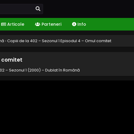
Articole
Parteneri
Info
ână
›
Copiii de la 402 – Sezonul 1 Episodul 4 – Omul comitet
l comitet
402 – Sezonul 1 (2000) – Dublat în Română