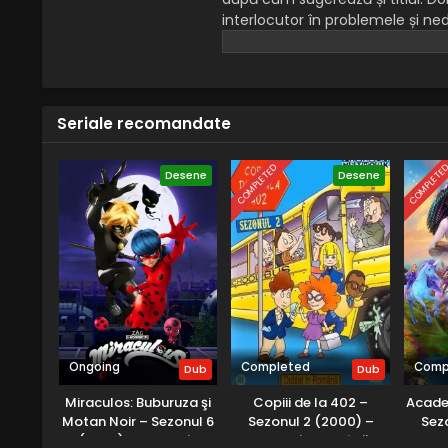
interlocutor în problemele și ned
sau externe. Fiecare spectacol 
rezultă din situațiile menționate 
Seriale recomandate
COMPLETED
COMPLETE
Desene
Desene
Ongoing
Completed
Comp
Dub
Dub
Miraculos: Buburuza şi
Copiii de la 402 –
Academ
Motan Noir – Sezonul 6
Sezonul 2 (2000) –
Sez
(2025) – Dublat în
Dublat în Română
Dub