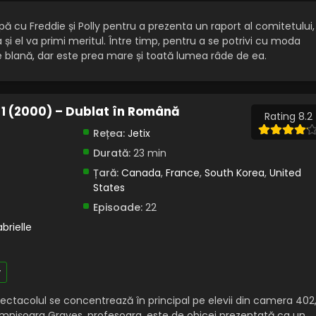
 cu Freddie și Polly pentru a prezenta un raport al comitetului,
i el va primi meritul. Între timp, pentru a se potrivi cu moda
de blană, dar este prea mare și toată lumea râde de ea.
l 1 (2000) – Dublat în Română
Rating 8.2
Rețea:
Jetix
Durată:
23 min
Țară:
Canada
,
France
,
South Korea
,
United
States
Episoade:
22
brielle
y
Spectacolul se concentrează în principal pe elevii din camera 402
omnișoara Graves, profesoara, este de obicei prezentată ca un