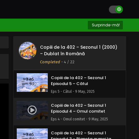
Kenneth Vanderwall
Eps 8 - Biblioteca Arthur Kenneth
Vanderwall - 9 May, 2025
Copiii de la 402 – Sezonul 1
Surprinde-mă!
Episodul 7 – Va merge frigiderul?
Eps 7 - Va merge frigiderul? - 9 May, 2025
Copiii de la 402 – Sezonul 1 (2000)
Copiii de la 402 – Sezonul 1
– Dublat în Română
Episodul 6 – Rinichi timizi
Completed
-
4
/ 22
Eps 6 - Rinichi timizi - 9 May, 2025
Copiii de la 402 – Sezonul 1
Episodul 5 – Câtul
Eps 5 - Câtul - 9 May, 2025
Copiii de la 402 – Sezonul 1
Episodul 4 – Omul comitet
Eps 4 - Omul comitet - 9 May, 2025
Copiii de la 402 – Sezonul 1
Episodul 3 – Planeta gumei la