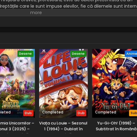
reptățile care le sunt impuse elevilor, fie că dilemele sunt inter
se încheie, de obicei, cu o morală sau o lecție fundamentată ca
anterior.
D
COMPLETED
COMPLETED
Desene
Desene
Anim
leted
Completed
Completed
Dub
Dub
Su
ia Unicornilor –
Viața cu Louie – Sezonul
Yu-Gi-Oh! (1998) –
onul 3 (2025) –
1 (1994) – Dublat în
Subtitrat în Română
lat în Română
Română