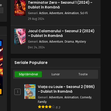
Terminator Zero – Sezonul 1 (2024) –
ne
Dublat în Română
re
Genuri
:
Action
,
Adventure
,
Animation
,
Sci-Fi
29 Aug 2024
Jocul Calamarului – Sezonul 2 (2024)
– Dublat în Română
Genuri
:
Action
,
Adventure
,
Drama
,
Mystery
e
Dec 24, 2024
Seriale Populare
Săptămânal
Lunar
Toate
Viața cu Louie - Sezonul 2 (1996)
- Dublat în Română
1
b
Genuri
:
Adventure
,
Animation
,
Comedy
,
Family
8.3