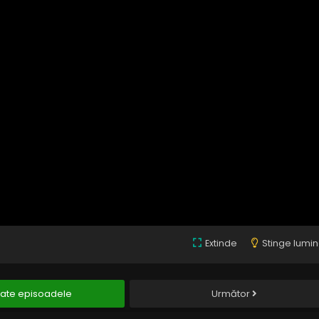
Extinde
Stinge lumi
ate episoadele
Următor