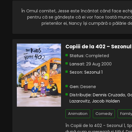
În Omul comitet, Jesse este încântat când face echipă
pentru că se gândește că ei vor face toată munca ș
prietenilor ei, Nancy își cumpără o pălărie 
Copiii de la 402 – Sezonu
Status:
Completed
Lansat:
29 Aug 2000
Sezon:
Sezonul 1
Gen:
Desene
Distribuție:
Dennis Cruzado
,
Ga
Lazarovitz
,
Jacob Holden
Animation
Comedy
Famil
În Copiii de la 402 - Sezonul 1, 
după cum sugerează și titlul. D