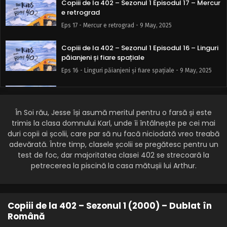
Copiii de la 402 – Sezonul 1 Episodul 17 – Mercur
e retrograd
Eps 17 - Mercur e retrograd - 9 May, 2025
Copiii de la 402 – Sezonul 1 Episodul 16 – Linguri
păianjeni și fiare spațiale
Eps 16 - Linguri păianjeni și fiare spațiale - 9 May, 2025
Copiii de la 402 – Sezonul 1 Episodul 15 – Polly
tot timpul Polly
În Soi rău, Jesse își asumă meritul pentru o farsă și este
Eps 15 - Polly tot timpul Polly - 9 May, 2025
trimis la clasa domnului Karl, unde îi întâlnește pe cei mai
duri copii ai școlii, care par să nu facă niciodată vreo treabă
Copiii de la 402 – Sezonul 1 Episodul 14 –
adevărată. Între timp, clasele școlii se pregătesc pentru un
Regimul antimucus energizant de curățare
test de foc, dar majoritatea clasei 402 se strecoară la
arterială
Eps 14 - Regimul antimucus energizant de curățare
petrecerea la piscină la casa mătușii lui Arthur.
arterială - 9 May, 2025
Copiii de la 402 – Sezonul 1 Episodul 13 –
Coșmarul fotografiilor
Copiii de la 402 – Sezonul 1 (2000) – Dublat în
Română
Eps 13 - Coșmarul fotografiilor - 9 May, 2025