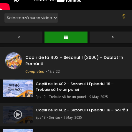
Copiii de la 402 – Sezonul 1 Episodul 22 – Bing
Bing Bing și Boom
Eps 22 - Bing Bing Bing și Boom - 9 May, 2025
Copiii de la 402 – Sezonul 1 Episodul 21 – Enci
benci
Eps 21 - Enci benci - 9 May, 2025
Copiii de la 402 – Sezonul 1 (2000) – Dublat în
Copiii de la 402 – Sezonul 1 Episodul 20 – Puiuțul
doamnei McCoy
Română
Eps 20 - Puiuțul doamnei McCoy - 9 May, 2025
Completed
-
18
/ 22
Copiii de la 402 – Sezonul 1 Episodul 19 –
Trebuie să fie un ponei
Eps 19 - Trebuie să fie un ponei - 9 May, 2025
Copiii de la 402 – Sezonul 1 Episodul 18 – Soi rău
Eps 18 - Soi rău - 9 May, 2025