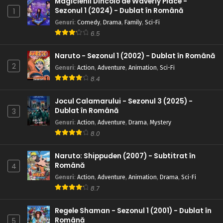
Magicienii Dincolo de Waverly Place -
Sezonul 1 (2024) - Dublat în Română
1
Genuri
:
Comedy
,
Drama
,
Family
,
Sci-Fi
6.5
Naruto - Sezonul 1 (2002) - Dublat în Română
2
Genuri
:
Action
,
Adventure
,
Animation
,
Sci-Fi
8.4
Jocul Calamarului - Sezonul 3 (2025) -
Dublat în Română
3
Genuri
:
Action
,
Adventure
,
Drama
,
Mystery
8.0
Naruto: Shippuden (2007) - Subtitrat în
Română
4
Genuri
:
Action
,
Adventure
,
Animation
,
Drama
,
Sci-Fi
8.7
Regele Shaman - Sezonul 1 (2001) - Dublat în
Română
5