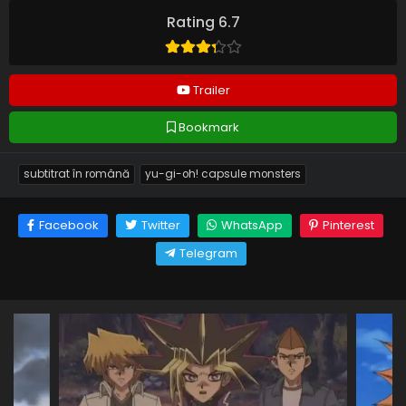
Rating 6.7
Trailer
Bookmark
subtitrat în română
yu-gi-oh! capsule monsters
Facebook
Twitter
WhatsApp
Pinterest
Telegram