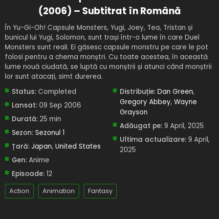
(2006) – Subtitrat în Română
În Yu-Gi-Oh! Capsule Monsters, Yugi, Joey, Tea, Tristan și
bunicul lui Yugi, Solomon, sunt trași într-o lume în care Duel
Monsters sunt reali. Ei găsesc capsule monstru pe care le pot
folosi pentru a chema monștri. Cu toate acestea, în această
lume nouă ciudată, se luptă cu monștrii și atunci când monștrii
lor sunt atacați, simt durerea.
Status:
Completed
Distribuție:
Dan Green
,
Gregory Abbey
,
Wayne
Lansat:
09 Sep 2006
Grayson
Durată:
25 min
Adăugat pe:
9 April, 2025
Sezon:
Sezonul 1
Ultima actualizare:
9 April,
Țară:
Japan
,
United States
2025
Gen:
Anime
Episoade:
12
Action
Animation
Fantasy