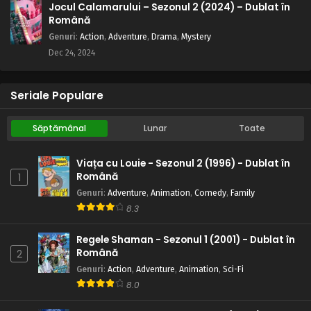
Jocul Calamarului – Sezonul 2 (2024) – Dublat în
Română
Genuri
:
Action
,
Adventure
,
Drama
,
Mystery
Dec 24, 2024
Seriale Populare
Săptămânal
Lunar
Toate
Viața cu Louie - Sezonul 2 (1996) - Dublat în
Română
1
Genuri
:
Adventure
,
Animation
,
Comedy
,
Family
8.3
Regele Shaman - Sezonul 1 (2001) - Dublat în
Română
2
Genuri
:
Action
,
Adventure
,
Animation
,
Sci-Fi
8.0