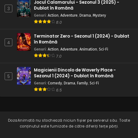
Jocul Calamarului - Sezonul 3 (2025) -
Dublat în Română
3
Genuri
:
Action
,
Adventure
,
Drama
,
Mystery
8.0
Terminator Zero - Sezonul 1 (2024) - Dublat
în Română
4
Genuri
:
Action
,
Adventure
,
Animation
,
Sci-Fi
7.0
Magicienii Dincolo de Waverly Place -
Sezonul 1 (2024) - Dublat în Română
5
Genuri
:
Comedy
,
Drama
,
Family
,
Sci-Fi
6.5
DozaAnimată
nu stochează niciun fișier pe serverul său. Toate
conținutul este furnizate de către diferiți terțe părți.