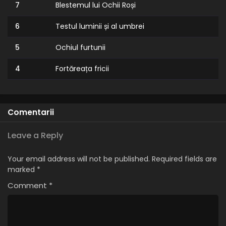
7
Blestemul lui Ochii Roși
6
Testul luminii și al umbrei
5
Ochiul furtunii
4
Fortăreața fricii
3
Reuniți din nou
2
Divide și cucerește
Comentarii
1
Jocul începe
Leave a Reply
Your email address will not be published.
Required fields are
marked
*
Comment
*