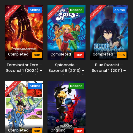
COMPLETED
COMPLETED
COMPLETED
Anime
Desene
Anime
Completed
Completed
Completed
Sub
Dub
Sub
Terminator Zero –
Spioanele –
Blue Exorcist –
Sezonul 1 (2024) –
Sezonul 6 (2013) –
Sezonul 1 (2011) –
Dublat în Română
Dublat în Română
Subtitrat în
Română
COMPLETED
Anime
Desene
Completed
Ongoing
Sub
Dub