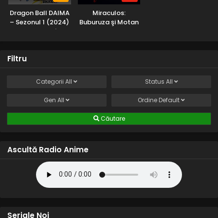
Dragon Ball DAIMA
Miraculos:
– Sezonul 1 (2024)
Buburuza şi Motan
– Subtitrat în
Noir – Sezonul 6
Română
(2025) – Dublat în
Română
Filtru
Categorii
All
Status
All
Gen
All
Ordine
Default
Căutare
Ascultă Radio Anime
Seriale Noi