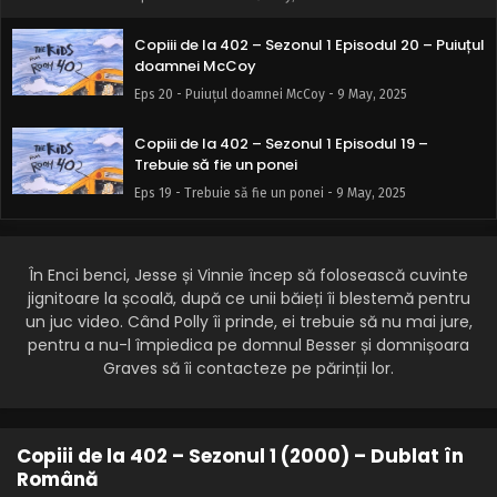
Copiii de la 402 – Sezonul 1 Episodul 20 – Puiuțul
doamnei McCoy
Eps 20 - Puiuțul doamnei McCoy - 9 May, 2025
Copiii de la 402 – Sezonul 1 Episodul 19 –
Trebuie să fie un ponei
Eps 19 - Trebuie să fie un ponei - 9 May, 2025
Copiii de la 402 – Sezonul 1 Episodul 18 – Soi rău
Eps 18 - Soi rău - 9 May, 2025
În Enci benci, Jesse și Vinnie încep să folosească cuvinte
jignitoare la școală, după ce unii băieți îi blestemă pentru
un juc video. Când Polly îi prinde, ei trebuie să nu mai jure,
Copiii de la 402 – Sezonul 1 Episodul 17 – Mercur
pentru a nu-l împiedica pe domnul Besser și domnișoara
e retrograd
Graves să îi contacteze pe părinții lor.
Eps 17 - Mercur e retrograd - 9 May, 2025
Copiii de la 402 – Sezonul 1 Episodul 16 – Linguri
păianjeni și fiare spațiale
Copiii de la 402 – Sezonul 1 (2000) – Dublat în
Română
Eps 16 - Linguri păianjeni și fiare spațiale - 9 May, 2025