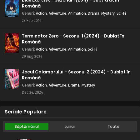
Blue Exorcist – Sezonul 1 (2011) – Subtitrat în
Română
Genuri
:
Action
,
Adventure
,
Animation
,
Drama
,
Mystery
,
Sci-Fi
23 Feb 2014
Terminator Zero – Sezonul 1 (2024) – Dublat în
Română
Genuri
:
Action
,
Adventure
,
Animation
,
Sci-Fi
29 Aug 2024
Jocul Calamarului – Sezonul 2 (2024) – Dublat în
Română
Genuri
:
Action
,
Adventure
,
Drama
,
Mystery
Dec 24, 2024
Seriale Populare
Săptămânal
Lunar
Toate