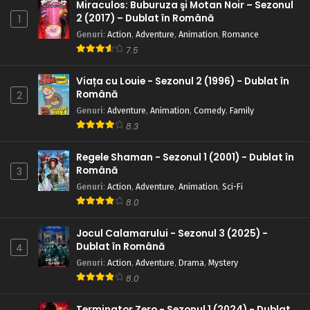
Miraculos: Buburuza şi Motan Noir – Sezonul
2 (2017) – Dublat în Română
1
Genuri
:
Action
,
Adventure
,
Animation
,
Romance
7.5
Viața cu Louie - Sezonul 2 (1996) - Dublat în
Română
2
Genuri
:
Adventure
,
Animation
,
Comedy
,
Family
8.3
Regele Shaman - Sezonul 1 (2001) - Dublat în
Română
3
Genuri
:
Action
,
Adventure
,
Animation
,
Sci-Fi
8.0
Jocul Calamarului - Sezonul 3 (2025) -
Dublat în Română
4
Genuri
:
Action
,
Adventure
,
Drama
,
Mystery
8.0
Terminator Zero - Sezonul 1 (2024) - Dublat