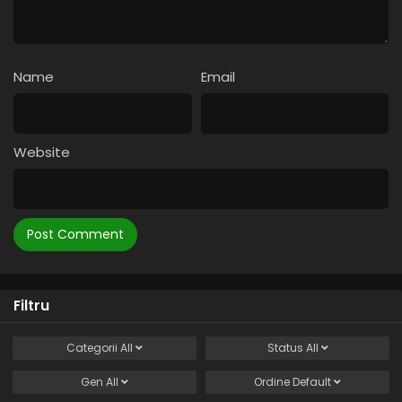
Eps 1 - Fiul Lui Einstein - 9 May, 2025
Name
Email
Website
Filtru
Categorii
All
Status
All
Gen
All
Ordine
Default