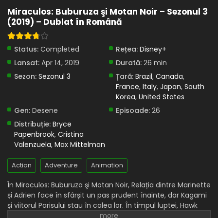
Miraculos: Buburuza şi Motan Noir – Sezonul 3
Eps 17 - Festin - 8 April, 2025
(2019) – Dublat în Română
Miraculos: Buburuza și Motan Noir – Sezonul 3
Episodul 16 – Vânătorul de Kwami
Status:
Completed
Rețea:
Disney+
Eps 16 - Vânătorul de Kwami - 8 April, 2025
Lansat:
Apr 14, 2019
Durată:
26 min
Miraculos: Buburuza și Motan Noir – Sezonul 3
Sezon:
Sezonul 3
Țară:
Brazil
,
Canada
,
Episodul 15 – Startren
France
,
Italy
,
Japan
,
South
Korea
,
United States
Eps 15 - Startren - 8 April, 2025
Gen:
Desene
Episoade:
26
Miraculos: Buburuza și Motan Noir – Sezonul 3
Distribuție:
Bryce
Episodul 14 – Păpușar II
Papenbrook
,
Cristina
Eps 14 - Păpușar II - 8 April, 2025
Valenzuela
,
Max Mittelman
Miraculos: Buburuza și Motan Noir – Sezonul 3
Action
Adventure
Animation
Episodul 13 – Desperada
În Miraculos: Buburuza şi Motan Noir, Relația dintre Marinette
Eps 13 - Desperada - 8 April, 2025
și Adrien face în sfârșit un pas prudent înainte, dar Kagami
și viitorul Parisului stau în calea lor. În timpul luptei, Hawk
Miraculos: Buburuza și Motan Noir – Sezonul 3
Episodul 12 – Păpușa Reflekt
Moth află că îl cunoaște pe Gardianul Miraculosului. După