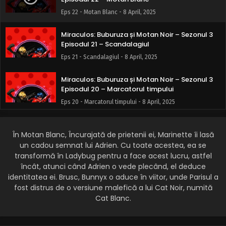
Eps 22 - Motan Blanc - 8 April, 2025
Miraculos: Buburuza și Motan Noir – Sezonul 3
Episodul 21 – Scandalagiul
Eps 21 - Scandalagiul - 8 April, 2025
Miraculos: Buburuza și Motan Noir – Sezonul 3
Episodul 20 – Marcatorul timpului
Eps 20 - Marcatorul timpului - 8 April, 2025
Miraculos: Buburuza și Motan Noir – Sezonul 3
Episodul 19 – Ikari Gozen
În Motan Blanc, Încurajată de prietenii ei, Marinette îi lasă
un cadou semnat lui Adrien. Cu toate acestea, ea se
Eps 19 - Ikari Gozen - 8 April, 2025
transformă în Ladybug pentru a face acest lucru, astfel
încât, atunci când Adrien o vede plecând, el deduce
Miraculos: Buburuza și Motan Noir – Sezonul 3
identitatea ei. Brusc, Bunnyx o aduce în viitor, unde Parisul a
Episodul 18 – Jucătorul malefic 2.0
fost distrus de o versiune malefică a lui Cat Noir, numită
Eps 18 - Jucătorul malefic 2.0 - 8 April, 2025
Cat Blanc.
Miraculos: Buburuza și Motan Noir – Sezonul 3
Episodul 17 – Festin