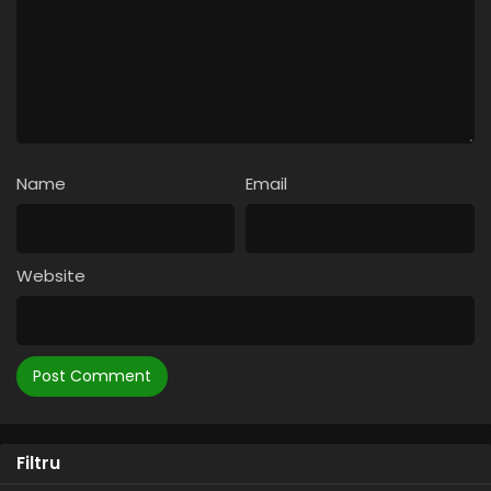
Eps 2 - Animaestro - 8 April, 2025
Miraculos: Buburuza și Motan Noir – Sezonul 3
Episodul 1 – Cameleonul
Eps 1 - Cameleonul - 8 April, 2025
Name
Email
Website
Filtru