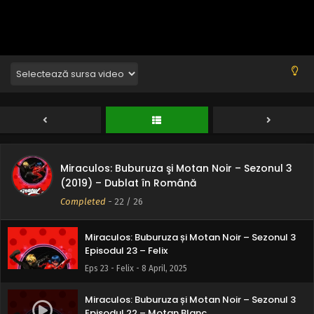
Miraculos: Buburuza și Motan Noir – Sezonul 3
Episodul 26 – Bătălia Miraculoșilor Partea II –
Regina miracol
Eps 26 - Bătălia Miraculoșilor Partea II - Regina miracol - 8
April, 2025
Miraculos: Buburuza și Motan Noir – Sezonul 3
Episodul 25 – Bătălia Miraculoșilor Partea I –
Vâna inimi
Eps 25 - Bătălia Miraculoșilor Partea I - Vâna inimi - 8 April,
2025
Miraculos: Buburuza şi Motan Noir – Sezonul 3
Miraculos: Buburuza și Motan Noir – Sezonul 3
(2019) – Dublat în Română
Episodul 24 – Buburuza
Completed
-
22
/ 26
Eps 24 - Buburuza - 8 April, 2025
Miraculos: Buburuza și Motan Noir – Sezonul 3
Episodul 23 – Felix
Eps 23 - Felix - 8 April, 2025
Miraculos: Buburuza și Motan Noir – Sezonul 3
Episodul 22 – Motan Blanc