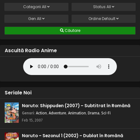
Categorii
All
Status
All
Gen
All
Ordine
Default
Căutare
Ascultă Radio Anime
Seriale Noi
Naruto: Shippuden (2007) – Subtitrat în Română
Genuri
:
Action
,
Adventure
,
Animation
,
Drama
,
Sci-Fi
Feb 15, 2007
Naruto – Sezonul 1 (2002) – Dublat în Română