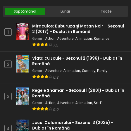
Săptămânal
Lunar
Toate
Miraculos: Buburuza şi Motan Noir – Sezonul
2 (2017) – Dublat în Română
1
Genuri
:
Action
,
Adventure
,
Animation
,
Romance
7.5
Viața cu Louie - Sezonul 2 (1996) - Dublat în
Română
2
Genuri
:
Adventure
,
Animation
,
Comedy
,
Family
8.3
Regele Shaman - Sezonul 1 (2001) - Dublat în
Română
3
Genuri
:
Action
,
Adventure
,
Animation
,
Sci-Fi
8.0
Jocul Calamarului - Sezonul 3 (2025) -
Dublat în Română
4