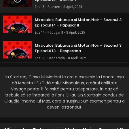
Eps 15 - Startren - 8 April, 2025
Miraculos: Buburuza și Motan Noir – Sezonul 3
Episodul 14 – Păpușar II
Eps 14 - Păpușar II - 8 April, 2025
Miraculos: Buburuza și Motan Noir – Sezonul 3
Episodul 13 – Desperada
Eps 13 - Desperada - 8 April, 2025
Miraculos: Buburuza și Motan Noir – Sezonul 3
Episodul 12 – Păpușa Reflekt
În Startren, Clasa lui Marinette are o excursie la Londra, așa
că Maestrul Fu îi dă calul Miraculous, a cărui abilitate
Eps 12 - Păpușa Reflekt - 8 April, 2025
Voyage poate fi folosită pentru teleportare, în caz că
trebuie să se întoarcă la Paris. Ei iau un Startrain condus de
Miraculos: Buburuza și Motan Noir – Sezonul 3
Claudie, mama lui Max, care a susținut un examen pentru a
Episodul 11 – Vreme tulbure II
deveni astronaut.
Eps 11 - Vreme tulbure II - 8 April, 2025
Miraculos: Buburuza și Motan Noir – Sezonul 3
Episodul 10 – Maestrul Chris