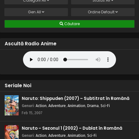
Categorii
All
Status
All
Gen
All
Ordine
Default
Căutare
Ascultă Radio Anime
Seriale Noi
Naruto: Shippuden (2007) – Subtitrat în Română
Genuri
:
Action
,
Adventure
,
Animation
,
Drama
,
Sci-Fi
Feb 15, 2007
Naruto – Sezonul 1 (2002) – Dublat în Română
Genuri
:
Action
,
Adventure
,
Animation
,
Sci-Fi