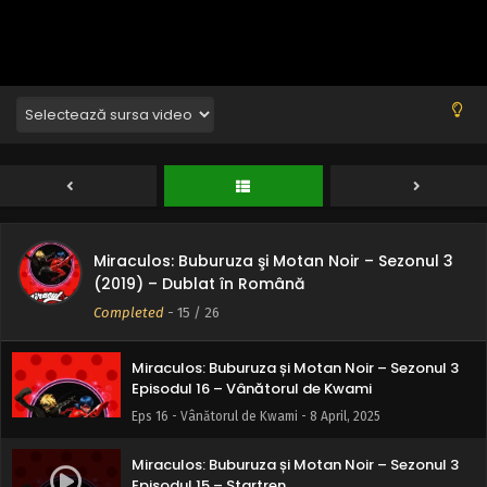
Episodul 20 – Marcatorul timpului
Eps 20 - Marcatorul timpului - 8 April, 2025
Miraculos: Buburuza și Motan Noir – Sezonul 3
Episodul 19 – Ikari Gozen
Eps 19 - Ikari Gozen - 8 April, 2025
Miraculos: Buburuza și Motan Noir – Sezonul 3
Episodul 18 – Jucătorul malefic 2.0
Eps 18 - Jucătorul malefic 2.0 - 8 April, 2025
Miraculos: Buburuza şi Motan Noir – Sezonul 3
Miraculos: Buburuza și Motan Noir – Sezonul 3
(2019) – Dublat în Română
Episodul 17 – Festin
Completed
-
15
/ 26
Eps 17 - Festin - 8 April, 2025
Miraculos: Buburuza și Motan Noir – Sezonul 3
Episodul 16 – Vânătorul de Kwami
Eps 16 - Vânătorul de Kwami - 8 April, 2025
Miraculos: Buburuza și Motan Noir – Sezonul 3
Episodul 15 – Startren