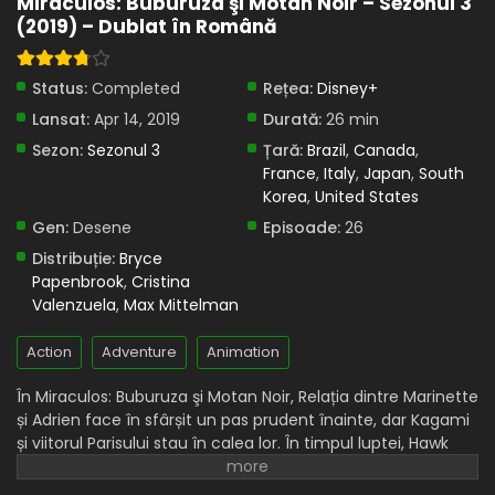
Miraculos: Buburuza şi Motan Noir – Sezonul 3
(2019) – Dublat în Română
Eps 10 - Maestrul Chris - 8 April, 2025
Miraculos: Buburuza și Motan Noir – Sezonul 3
Status:
Completed
Rețea:
Disney+
Episodul 9 – Uitare
Lansat:
Apr 14, 2019
Durată:
26 min
Eps 9 - Uitare - 8 April, 2025
Sezon:
Sezonul 3
Țară:
Brazil
,
Canada
,
Miraculos: Buburuza și Motan Noir – Sezonul 3
France
,
Italy
,
Japan
,
South
Episodul 8 – Miraculer
Korea
,
United States
Eps 8 - Miraculer - 8 April, 2025
Gen:
Desene
Episoade:
26
Distribuție:
Bryce
Miraculos: Buburuza și Motan Noir – Sezonul 3
Papenbrook
,
Cristina
Episodul 7 – Onichan
Valenzuela
,
Max Mittelman
Eps 7 - Onichan - 8 April, 2025
Action
Adventure
Animation
Miraculos: Buburuza și Motan Noir – Sezonul 3
Episodul 6 – Silențiatorul
În Miraculos: Buburuza şi Motan Noir, Relația dintre Marinette
și Adrien face în sfârșit un pas prudent înainte, dar Kagami
Eps 6 - Silențiatorul - 8 April, 2025
și viitorul Parisului stau în calea lor. În timpul luptei, Hawk
Moth află că îl cunoaște pe Gardianul Miraculosului. După
Miraculos: Buburuza și Motan Noir – Sezonul 3
Episodul 5 – Unde este tata?
înfrângerea ei, Fu și Marianne se reunesc, dar nu pot