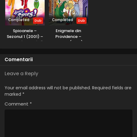
Completed
Completed
Dub
Dub
Spioanele –
Enigmele din
Sezonul 1 (2001) –
Providence –
Dublat în Română
Sezonul 1 (2001) –
Dublat în Română
Comentarii
Leave a Reply
Your email address will not be published.
Required fields are
marked
*
Comment
*