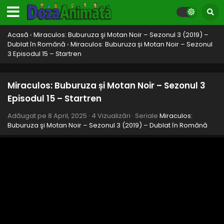
Vâna inimi
Eps 25 - Bătălia Miraculoșilor Partea I - Vâna inimi - 8 April,
2025
Acasă
›
Miraculos: Buburuza şi Motan Noir – Sezonul 3 (2019) –
Miraculos: Buburuza și Motan Noir – Sezonul 3
Dublat în Română
›
Miraculos: Buburuza și Motan Noir – Sezonul
Episodul 24 – Buburuza
3 Episodul 15 – Startren
Eps 24 - Buburuza - 8 April, 2025
Miraculos: Buburuza și Motan Noir – Sezonul 3
Miraculos: Buburuza și Motan Noir – Sezonul 3
Episodul 23 – Felix
Episodul 15 – Startren
Eps 23 - Felix - 8 April, 2025
Adăugat pe
8 April, 2025
·
4 Vizualizări
· Seriale
Miraculos:
Buburuza şi Motan Noir – Sezonul 3 (2019) – Dublat în Română
Miraculos: Buburuza și Motan Noir – Sezonul 3
Episodul 22 – Motan Blanc
Eps 22 - Motan Blanc - 8 April, 2025
Miraculos: Buburuza și Motan Noir – Sezonul 3
Episodul 21 – Scandalagiul
Eps 21 - Scandalagiul - 8 April, 2025
Miraculos: Buburuza și Motan Noir – Sezonul 3