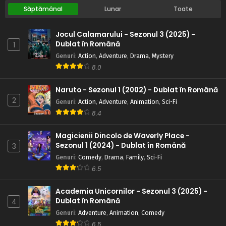
Săptămânal
Lunar
Toate
Jocul Calamarului - Sezonul 3 (2025) -
Dublat în Română
1
Genuri
:
Action
,
Adventure
,
Drama
,
Mystery
8.0
Naruto - Sezonul 1 (2002) - Dublat în Română
2
Genuri
:
Action
,
Adventure
,
Animation
,
Sci-Fi
8.4
Magicienii Dincolo de Waverly Place -
Sezonul 1 (2024) - Dublat în Română
3
Genuri
:
Comedy
,
Drama
,
Family
,
Sci-Fi
6.5
Academia Unicornilor - Sezonul 3 (2025) -
Dublat în Română
4
Genuri
:
Adventure
,
Animation
,
Comedy
6.5