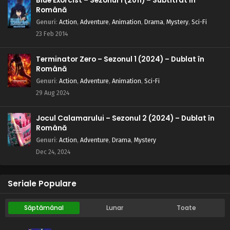
Blue Exorcist – Sezonul 1 (2011) – Subtitrat în
Română
Genuri
:
Action
,
Adventure
,
Animation
,
Drama
,
Mystery
,
Sci-Fi
23 Feb 2014
Terminator Zero – Sezonul 1 (2024) – Dublat în
Română
Genuri
:
Action
,
Adventure
,
Animation
,
Sci-Fi
29 Aug 2024
Jocul Calamarului – Sezonul 2 (2024) – Dublat în
Română
Genuri
:
Action
,
Adventure
,
Drama
,
Mystery
Dec 24, 2024
Seriale Populare
Săptămânal
Lunar
Toate