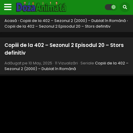
Acasă
›
Copiii de la 402 – Sezonul 2 (2000) – Dublat în Română
›
Copiii de la 402 – Sezonul 2 Episodul 20 – Stors definitiv
Copiii de la 402 – Sezonul 2 Episodul 28 – Un IQ
Copiii de la 402 – Sezonul 2 Episodul 20 – Stors
mare
definitiv
Eps 28 - Un IQ mare - 10 May, 2025
Adăugat pe
10 May, 2025
·
11 Vizualizări
· Seriale
Copiii de la 402 –
Sezonul 2 (2000) – Dublat în Română
Copiii de la 402 – Sezonul 2 Episodul 27 – Crezi
sau nu crezi
Eps 27 - Crezi sau nu crezi - 10 May, 2025
Copiii de la 402 – Sezonul 2 Episodul 26 –
Pentru cine sună clopoțelul
Eps 26 - Pentru cine sună clopoțelul - 10 May, 2025
Copiii de la 402 – Sezonul 2 Episodul 25 –
Shnitzey a murit