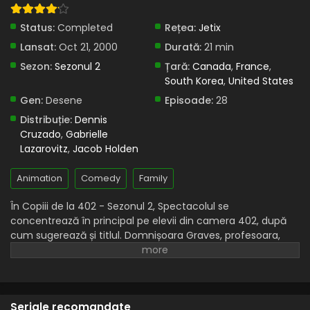
Eps 15 - Băieții de cartier - 10 May, 2025
Status:
Completed
Rețea:
Jetix
Copiii de la 402 – Sezonul 2 Episodul 14 –
Clinica
Lansat:
Oct 21, 2000
Durată:
21 min
Eps 14 - Clinica - 10 May, 2025
Sezon:
Sezonul 2
Țară:
Canada
,
France
,
South Korea
,
United States
Copiii de la 402 – Sezonul 2 Episodul 13 –
Gen:
Desene
Episoade:
28
Alegerile
Distribuție:
Dennis
Eps 13 - Alegerile - 10 May, 2025
Cruzado
,
Gabrielle
Lazarovitz
,
Jacob Holden
Copiii de la 402 – Sezonul 2 Episodul 12 –
Domnul Beeser nemilosul măcelar de ficați
Animation
Comedy
Family
Eps 12 - Domnul Beeser nemilosul măcelar de ficați - 10
May, 2025
În Copiii de la 402 - Sezonul 2, Spectacolul se
concentrează în principal pe elevii din camera 402, după
Copiii de la 402 – Sezonul 2 Episodul 11 –
cum sugerează și titlul. Domnișoara Graves, profesoara,
Crăciunul lui Nancy
este de obicei prezentată ca un interlocutor în problemele
și nedreptățile care le sunt impuse elevilor, fie că dilemele
Eps 11 - Crăciunul lui Nancy - 10 May, 2025
sunt interne sau externe. Fiecare spectacol se încheie, de
obicei, cu o morală sau o lecție fundamentată care rezultă
Copiii de la 402 – Sezonul 2 Episodul 10 –
Seriale recomandate
Iepurașul prostuț
din situațiile menționate anterior.