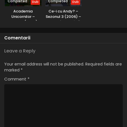
Completed
Completed
Dub
Dub
Eps 5 - Micuța Bo Beep - 10 May, 2025
Academia
Ce-i cu Andy? –
Unicornilor –
Sezonul 3 (2006) –
Copiii de la 402 – Sezonul 2 Episodul 4 – Am un
Sezonul 2 (2024) –
Dublat în Română
iubit
Dublat în Română
Eps 4 - Am un iubit - 10 May, 2025
Comentarii
Copiii de la 402 – Sezonul 2 Episodul 3 – Corpul
tău se transformă
Leave a Reply
Eps 3 - Corpul tău se transformă - 10 May, 2025
Your email address will not be published.
Required fields are
Copiii de la 402 – Sezonul 2 Episodul 2 – Jessie
marked
*
cu ochelari
Comment
*
Eps 2 - Jessie cu ochelari - 9 May, 2025
Copiii de la 402 – Sezonul 2 Episodul 1 –
Grădinița lui Arthur
Eps 1 - Grădinița lui Arthur - 9 May, 2025