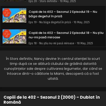
Eps 20 - Stors definitiv - 10 May, 2025
Copiii de la 402 – Sezonul 2 Episodul 19 – Nu
băga degetul în priză
Eps 19 - Nu băga degetul în priză - 10 May, 2025
Copiii de la 402 – Sezonul 2 Episodul 18 – Nu știu
nu-mi pasă miroase
Eps 18 - Nu știu nu-mi pasă miroase - 10 May, 2025
Copiii de la 402 – Sezonul 2 Episodul 17 – Fetele
și băieții veveriță
În Stors definitiv, Nancy devine în centrul atenției la scurt
timp după ce se alătură clubului de grădină datorită
Eps 17 - Fetele și băieții veveriță - 10 May, 2025
cunoștințelor sale despre cultivarea legumelor, dar când se
întoarce dintr-o călătorie la Miami, descoperă că a fost
Copiii de la 402 – Sezonul 2 Episodul 16 –
uitată.
Unchiul Cap-de-Mort
Eps 16 - Unchiul Cap-de-Mort - 10 May, 2025
Copiii de la 402 – Sezonul 2 Episodul 15 – Băieții
Copiii de la 402 – Sezonul 2 (2000) – Dublat în
de cartier
Română