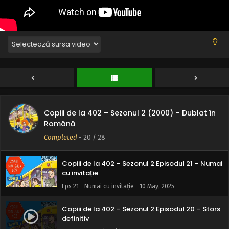
Eps 25 - Shnitzey a murit - 10 May, 2025
Copiii de la 402 – Sezonul 2 Episodul 24 –
Cartea secretelor
Eps 24 - Cartea secretelor - 10 May, 2025
Copiii de la 402 – Sezonul 2 Episodul 23 – Nu
schimbăm nu returnăm
Eps 23 - Nu schimbăm nu returnăm - 10 May, 2025
Copiii de la 402 – Sezonul 2 (2000) – Dublat în
Copiii de la 402 – Sezonul 2 Episodul 22 – Îți
Română
pierzi răsuflarea
Completed
-
20
/ 28
Eps 22 - Îți pierzi răsuflarea - 10 May, 2025
Copiii de la 402 – Sezonul 2 Episodul 21 – Numai
cu invitație
Eps 21 - Numai cu invitație - 10 May, 2025
Copiii de la 402 – Sezonul 2 Episodul 20 – Stors
definitiv