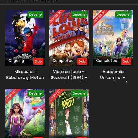
Eps 10 - Iepurașul prostuț - 10 May, 2025
COMPLETED
COMPLETED
Desene
Desene
Desene
Copiii de la 402 – Sezonul 2 Episodul 9 – Simon
din Londra
Eps 9 - Simon din Londra - 10 May, 2025
Copiii de la 402 – Sezonul 2 Episodul 8 – Feng
Shui
Ongoing
Completed
Completed
Dub
Dub
Dub
Eps 8 - Feng Shui - 10 May, 2025
Miraculos:
Viața cu Louie –
Academia
Copiii de la 402 – Sezonul 2 Episodul 7 – O vizită
Buburuza şi Motan
Sezonul 1 (1994) –
Unicornilor –
la Nana și Bunelu’
Noir – Sezonul 6
Dublat în Română
Sezonul 1 (2023) –
(2025) – Dublat în
Dublat în Română
Eps 7 - O vizită la Nana și Bunelu' - 10 May, 2025
COMPLETED
COMPLETED
Desene
Desene
Română
Copiii de la 402 – Sezonul 2 Episodul 6 – Târgul
școlar
Eps 6 - Târgul școlar - 10 May, 2025
Copiii de la 402 – Sezonul 2 Episodul 5 – Micuța
Bo Beep