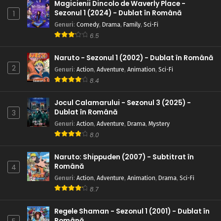
Magicienii Dincolo de Waverly Place -
Sezonul 1 (2024) - Dublat în Română
1
Genuri
:
Comedy
,
Drama
,
Family
,
Sci-Fi
6.5
Naruto - Sezonul 1 (2002) - Dublat în Română
2
Genuri
:
Action
,
Adventure
,
Animation
,
Sci-Fi
8.4
Jocul Calamarului - Sezonul 3 (2025) -
Dublat în Română
3
Genuri
:
Action
,
Adventure
,
Drama
,
Mystery
8.0
Naruto: Shippuden (2007) - Subtitrat în
Română
4
Genuri
:
Action
,
Adventure
,
Animation
,
Drama
,
Sci-Fi
8.7
Regele Shaman - Sezonul 1 (2001) - Dublat în
Română