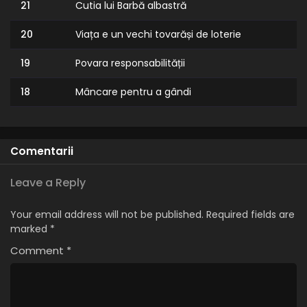
21
Cutia lui Barbă albastră
20
Viața e un vechi tovarăși de loterie
19
Povara responsabilității
18
Mâncare pentru a gândi
17
Rece ca piatra
16
Puști nou în branșă
Comentarii
15
Luminile camera Ooops!
Leave a Reply
14
O cuplare făcută în East Gackle
Your email address will not be published.
Required fields are
marked
*
13
Melasa
Comment
*
12
Andysaurus Rex
11
Nu mânca zăpadă galbenă