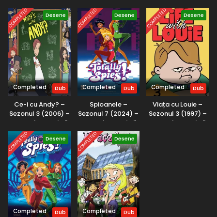
COMPLETED
COMPLETED
COMPLETED
Desene
Desene
Desene
Completed
Completed
Completed
Dub
Dub
Dub
Ce-i cu Andy? –
Spioanele –
Viața cu Louie –
Sezonul 3 (2006) –
Sezonul 7 (2024) –
Sezonul 3 (1997) –
Dublat în Română
Dublat în Română
Dublat în Română
COMPLETED
COMPLETED
Desene
Desene
Completed
Completed
Dub
Dub