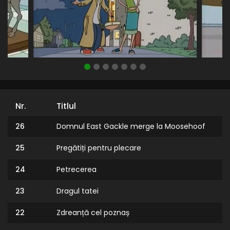
Nr.
Titlul
26
Domnul East Gackle merge la Moosehoof
25
Pregătiți pentru plecare
24
Petrecerea
23
Dragul tatei
22
Zdreanță cel poznaș