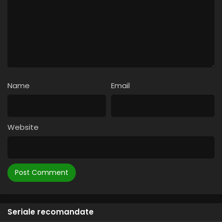
10
Infirmiera Jen
9
Jocurile minții
8
Concursul de atletism
7
Păzea
Name
Email
6
O situație lipicioasă
5
Fiasco cu hârtia igienică
Website
4
Dă-i înainte Andy!
3
Fructul muzical
2
Norocosul
1
Ce-i cu Jean Thomas?
Seriale recomandate