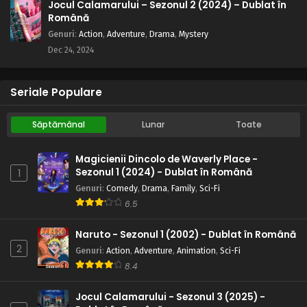
Jocul Calamarului – Sezonul 2 (2024) – Dublat în
Română
Genuri
:
Action
,
Adventure
,
Drama
,
Mystery
Dec 24, 2024
Seriale Populare
Săptămânal
Lunar
Toate
Magicienii Dincolo de Waverly Place -
Sezonul 1 (2024) - Dublat în Română
1
Genuri
:
Comedy
,
Drama
,
Family
,
Sci-Fi
6.5
Naruto - Sezonul 1 (2002) - Dublat în Română
2
Genuri
:
Action
,
Adventure
,
Animation
,
Sci-Fi
8.4
Jocul Calamarului - Sezonul 3 (2025) -