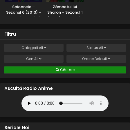
Spioanele –
Zâmbetul lui
Sezonul 6 (2013) –
Sharon – Sezonul 1
Dublat în Română
(2001) – Dublat în
Română
Filtru
Categorii
All
Status
All
Gen
All
Ordine
Default
Căutare
Ascultă Radio Anime
Seriale Noi