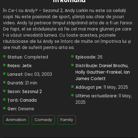
în Română
În Ce-i cu Andy? – Sezonul 2, Andy Larkin nu este ca ceilalți
copii. Nu este pasionat de sport, știință sau chiar de jocuri
video. Andy își petrece timpul stăpânind arta de a fi un farsor.
De fapt, el se străduiește să fie cel mai mare glumeț pe care
l-a văzut vreodată lumea. Cu toate acestea, poznele
răutăcioase ale lui Andy se întorc de multe ori împotriva lui și
are mult de suferit pentru arta sa.
Status:
Completed
Episoade:
26
Rețea:
Jetix
Distribuție:
Daniel Brochu
,
Holly Gauthier-Frankel
,
Ian
Lansat:
Dec 03, 2003
James Corlett
Durată:
21 min
Adăugat pe:
11 May, 2025
Sezon:
Sezonul 2
Ultima actualizare:
11 May,
Țară:
Canada
2025
Gen:
Desene
Animation
Comedy
Family