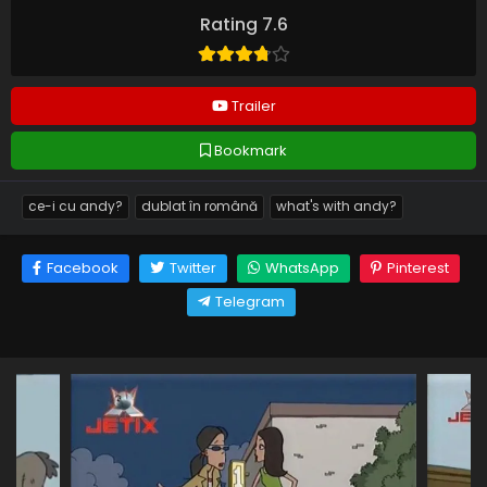
Rating 7.6
Trailer
Bookmark
ce-i cu andy?
dublat în română
what's with andy?
Facebook
Twitter
WhatsApp
Pinterest
Telegram