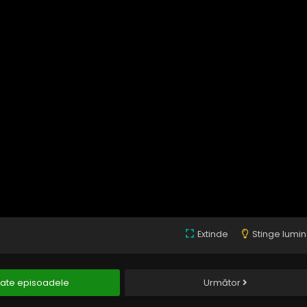
Extinde
Stinge lumi
ate episoadele
Următor