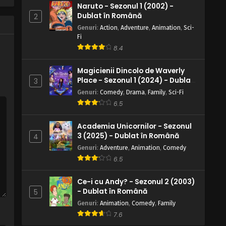
Naruto - Sezonul 1 (2002) -
Dublat în Română
2
Genuri
:
Action
,
Adventure
,
Animation
,
Sci-
Fi
8.4
Magicienii Dincolo de Waverly
Place - Sezonul 1 (2024) - Dublat
3
în Română
Genuri
:
Comedy
,
Drama
,
Family
,
Sci-Fi
6.5
Academia Unicornilor - Sezonul
3 (2025) - Dublat în Română
4
Genuri
:
Adventure
,
Animation
,
Comedy
6.5
Ce-i cu Andy? - Sezonul 2 (2003)
- Dublat în Română
5
Genuri
:
Animation
,
Comedy
,
Family
7.6