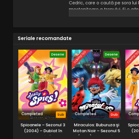
Cedric, care o caută pe sora lui
moștenitoare a tronului. Ei o gă
Când Meridian se eliberează de r
misterioasă pe nume Nerissa îi el
Cavalerii răzbunării.
Seriale recomandate
COMPLETED
COMPLETED
COMPLETE
Desene
Desene
Completed
Completed
Comp
Sub
Dub
Spioanele – Sezonul 3
Miraculos: Buburuza şi
Spioa
(2004) – Dublat în
Motan Noir – Sezonul 5
(20
Română
(2022) – Dublat în