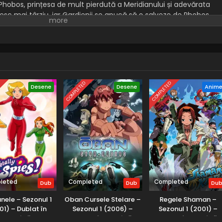
 Phobos, prințesa de mult pierdută a Meridianului și adevărata
sesc mai târziu, iar Gardienii se apucă să o salveze de Phobos.
ău și adevăratul moștenitor urcă pe tron, o nouă vrăjitoare
iberează pe cei mai buni securiști ai lui Phobos și îi transformă î
D
COMPLETED
COMPLETED
Desene
Desene
Anim
leted
Completed
Completed
Dub
Dub
Du
nele – Sezonul 1
Oban Cursele Stelare –
Regele Shaman –
01) – Dublat în
Sezonul 1 (2006) –
Sezonul 1 (2001) –
Română
Dublat în Română
Dublat în Română