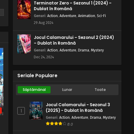
Terminator Zero – Sezonul 1 (2024) –
Dublat în Română
Genuri
:
Action
,
Adventure
,
Animation
,
Sci-Fi
n
29 Aug 2024
Jocul Calamarului – Sezonul 2 (2024)
– Dublat în Română
Genuri
:
Action
,
Adventure
,
Drama
,
Mystery
e
Dec 24, 2024
Seriale Populare
Săptămânal
Lunar
Toate
Jocul Calamarului - Sezonul 3
(2025) - Dublat în Română
1
b
Genuri
:
Action
,
Adventure
,
Drama
,
Mystery
8.0