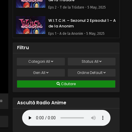
Eps 2 - T de la Trădare - 5 May, 2025
W.I.T.C.H. – Sezonul 2 Episodul 1 – A
de la Anonim
Eps 1 - A de la Anonim - 5 May, 2025
Filtru
Categorii
All
Status
All
Gen
All
Ordine
Default
Căutare
na
Ascultă Radio Anime