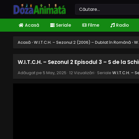
Acasă
Seriale
Filme
Radio
Acasă
›
W.I.T.C.H. – Sezonul 2 (2006) – Dublat în Română
›
W.
W.I.T.C.H. – Sezonul 2 Episodul 3 – S de la Sc
Adăugat pe
5 May, 2025
·
12 Vizualizări
· Seriale
W.I.T.C.H. – 