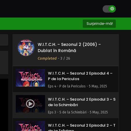
G de la Gunoaie
Eps 7 - G de la Gunoaie - 5 May, 2025
W.I.T.C.H. – Sezonul 2 Episodul 6 – F
Surprinde-mă!
de la Fațadă
Eps 6 - F de la Fațadă - 5 May, 2025
W.I.T.C.H. – Sezonul 2 (2006) –
W.I.T.C.H. – Sezonul 2 Episodul 5 – I
Dublat în Română
de la Inamic
Completed
-
3
/ 26
Eps 5 - I de la Inamic - 5 May, 2025
W.I.T.C.H. – Sezonul 2 Episodul 4 –
P de la Periculos
Eps 4 - P de la Periculos - 5 May, 2025
W.I.T.C.H. – Sezonul 2 Episodul 3 – S
de la Schimbări
Eps 3 - S de la Schimbări - 5 May, 2025
W.I.T.C.H. – Sezonul 2 Episodul 2 – T
de la Trădare