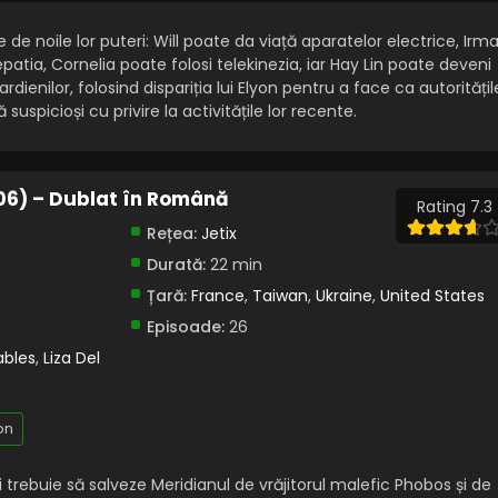
e de noile lor puteri: Will poate da viață aparatelor electrice, Irm
epatia, Cornelia poate folosi telekinezia, iar Hay Lin poate deveni
rdienilor, folosind dispariția lui Elyon pentru a face ca autoritățil
suspicioși cu privire la activitățile lor recente.
006) – Dublat în Română
Rating 7.3
Rețea:
Jetix
Durată:
22 min
Țară:
France
,
Taiwan
,
Ukraine
,
United States
Episoade:
26
ables
,
Liza Del
on
ii trebuie să salveze Meridianul de vrăjitorul malefic Phobos și de