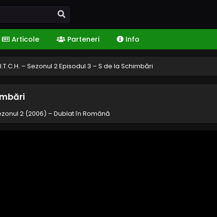
Articole
Parteneri
Info
I.T.C.H. – Sezonul 2 Episodul 3 – S de la Schimbări
himbări
Sezonul 2 (2006) – Dublat în Română