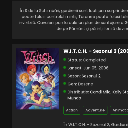
În S de la Schimbări, gardienii sunt luați prin surprinder
poate folosi controlul minții, Taranee poate folosi tel
invizibilă. Cavalerii pun la cale un plan de șantajare a Ga
de pe Pământ și părinții lor să devină 
W.I.T.C.H. – Sezonul 2 (2
Status:
Completed
Lansat:
Jun 05, 2006
Sezon:
Sezonul 2
Gen:
Desene
Distribuție:
Candi Milo
,
Kelly St
Mundo
Action
Adventure
Animati
În W.I.T.C.H. - Sezonul 2, Gardien