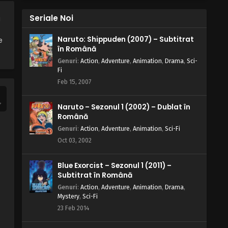
Seriale Noi
a
Naruto: Shippuden (2007) – Subtitrat
e
în Română
Genuri
:
Action
,
Adventure
,
Animation
,
Drama
,
Sci-
Fi
Feb 15, 2007
Naruto – Sezonul 1 (2002) – Dublat în
Română
Genuri
:
Action
,
Adventure
,
Animation
,
Sci-Fi
Oct 03, 2002
Blue Exorcist – Sezonul 1 (2011) –
Subtitrat în Română
Genuri
:
Action
,
Adventure
,
Animation
,
Drama
,
Mystery
,
Sci-Fi
23 Feb 2014