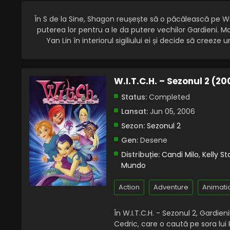
În S de la Sine, Shagon reușește să o păcălească pe Wil
puterea lor pentru a le da putere vechilor Gardieni. Ma
Yan Lin în interiorul sigiliului ei și decide să creez
W.I.T.C.H. – Sezonul 2 (2
Status:
Completed
Lansat:
Jun 05, 2006
Sezon:
Sezonul 2
Gen:
Desene
Distribuție:
Candi Milo
,
Kelly St
Mundo
Action
Adventure
Animati
În W.I.T.C.H. - Sezonul 2, Gardien
Cedric, care o caută pe sora lui