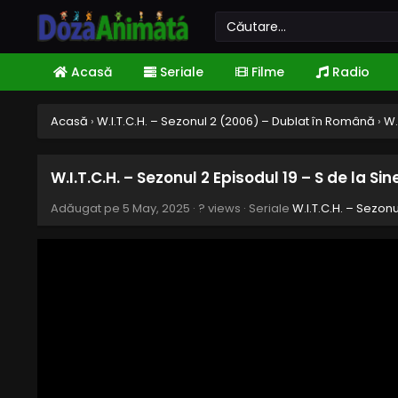
Acasă
Seriale
Filme
Radio
Acasă
›
W.I.T.C.H. – Sezonul 2 (2006) – Dublat în Română
›
W.
W.I.T.C.H. – Sezonul 2 Episodul 19 – S de la Sin
Adăugat pe
5 May, 2025
·
? views
· Seriale
W.I.T.C.H. – Sezon