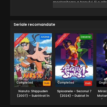
moștenitoare a tronului. Ei o gă
Când Meridian se eliberează de r
misterioasă pe nume Nerissa îi el
Cavalerii răzbunării.
Seriale recomandate
COMPLETED
COMPLETED
Anime
Desene
Completed
Completed
Ongo
Sub
Dub
Naruto: Shippuden
Spioanele – Sezonul 7
Mirac
(2007) – Subtitrat în
(2024) – Dublat în
Motan
Română
Română
(20