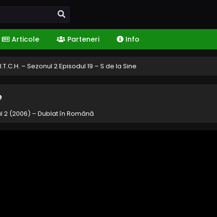
Articole
Parteneri
Info
I.T.C.H. – Sezonul 2 Episodul 19 – S de la Sine
e
ul 2 (2006) – Dublat în Română