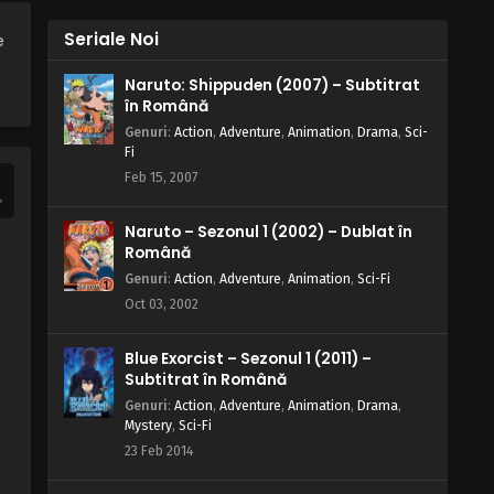
Eps 13 - M de la Milă - 5 May, 2025
Seriale Noi
e
W.I.T.C.H. – Sezonul 2 Episodul 12 –
Naruto: Shippuden (2007) – Subtitrat
Î de la Învinși
în Română
Eps 12 - Î de la Învinși - 5 May, 2025
Genuri
:
Action
,
Adventure
,
Animation
,
Drama
,
Sci-
Fi
W.I.T.C.H. – Sezonul 2 Episodul 11 –
Feb 15, 2007
C de la Cunoaștere
Eps 11 - C de la Cunoaștere - 5 May, 2025
Naruto – Sezonul 1 (2002) – Dublat în
Română
W.I.T.C.H. – Sezonul 2 Episodul 10 –
Genuri
:
Action
,
Adventure
,
Animation
,
Sci-Fi
G de la Giuvaer
Oct 03, 2002
Eps 10 - G de la Giuvaer - 5 May, 2025
Blue Exorcist – Sezonul 1 (2011) –
W.I.T.C.H. – Sezonul 2 Episodul 9 – I
Subtitrat în Română
de la Iluzie
Genuri
:
Action
,
Adventure
,
Animation
,
Drama
,
Eps 9 - I de la Iluzie - 5 May, 2025
Mystery
,
Sci-Fi
23 Feb 2014
W.I.T.C.H. – Sezonul 2 Episodul 8 –
V de la Vânat