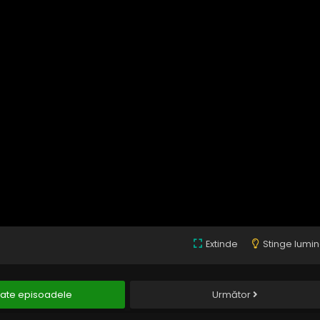
Extinde
Stinge lumi
ate episoadele
Următor