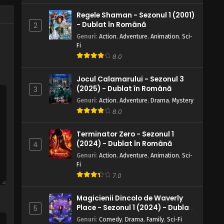
Eps 3 - S de la Schimbări - 5 May, 2025
Regele Shaman - Sezonul 1 (2001)
- Dublat în Română
2
W.I.T.C.H. – Sezonul 2 Episodul 2 – T
Genuri
:
Action
,
Adventure
,
Animation
,
Sci-
de la Trădare
Fi
Eps 2 - T de la Trădare - 5 May, 2025
8.0
W.I.T.C.H. – Sezonul 2 Episodul 1 – A
Jocul Calamarului - Sezonul 3
de la Anonim
(2025) - Dublat în Română
3
Eps 1 - A de la Anonim - 5 May, 2025
Genuri
:
Action
,
Adventure
,
Drama
,
Mystery
8.0
Terminator Zero - Sezonul 1
(2024) - Dublat în Română
4
Genuri
:
Action
,
Adventure
,
Animation
,
Sci-
Fi
7.0
Magicienii Dincolo de Waverly
Place - Sezonul 1 (2024) - Dublat
5
în Română
Genuri
:
Comedy
,
Drama
,
Family
,
Sci-Fi