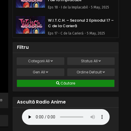
Eps 18 - I de la Implacabil - 5 May, 2025
W.I.T.C.H. – Sezonul 2 Episodul 17 –
C de la Carieră
Eps 17 - C de la Carieră - 5 May, 2025
W.I.T.C.H. – Sezonul 2 Episodul 16 –
Filtru
P de la Protectori
Eps 16 - P de la Protectori - 5 May, 2025
Categorii
All
Status
All
Gen
All
W.I.T.C.H. – Sezonul 2 Episodul 15 –
Ordine
Default
O de la Obediență
Căutare
Eps 15 - O de la Obediență - 5 May, 2025
W.I.T.C.H. – Sezonul 2 Episodul 14 –
na
Ascultă Radio Anime
N de la Narcisist
Eps 14 - N de la Narcisist - 5 May, 2025
W.I.T.C.H. – Sezonul 2 Episodul 13 –
M de la Milă