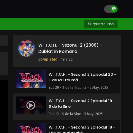
W de la W.I.T.C.H
Eps 23 - W de la W.I.T.C.H - 5 May, 2025
W.I.T.C.H. – Sezonul 2 Episodul 22 –
Surprinde-mă!
V de la Victorie
Eps 22 - V de la Victorie - 5 May, 2025
W.I.T.C.H. – Sezonul 2 (2006) –
W.I.T.C.H. – Sezonul 2 Episodul 21 –
Dublat în Română
I de la Indivizibil
Completed
-
19
/ 26
Eps 21 - I de la Indivizibil - 5 May, 2025
W.I.T.C.H. – Sezonul 2 Episodul 20 –
T de la Traumă
Eps 20 - T de la Traumă - 5 May, 2025
W.I.T.C.H. – Sezonul 2 Episodul 19 –
S de la Sine
Eps 19 - S de la Sine - 5 May, 2025
W.I.T.C.H. – Sezonul 2 Episodul 18 –
I de la Implacabil