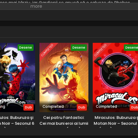
sesc mai târziu, iar Gardienii se apucă să o salveze de Phobos.
ău și adevăratul moștenitor urcă pe tron, o nouă vrăjitoare
iberează pe cei mai buni securiști ai lui Phobos și îi transformă î
COMPLETED
COMPLETED
Desene
Desene
Desen
ing
Completed
Completed
Dub
Dub
Du
ulos: Buburuza şi
Cei patru Fantastici:
Miraculos: Buburuza ş
 Noir – Sezonul 6
Cei mai buni eroi ai lumii
Motan Noir – Sezonul
25) – Dublat în
– Sezonul 1 (2006) –
(2019) – Dublat în
Română
Dublat în Română
Română