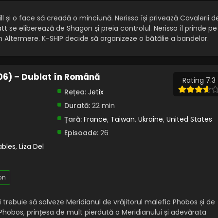
l și o face să creadă o minciună. Nerissa își privează Cavalerii d
tt se eliberează de Shagon și preia controlul. Nerissa îl prinde pe
e un Altermere. K-SHIP decide să organizeze o bătălie a bandelor.
006) – Dublat în Română
Rating 7.3
Rețea:
Jetix
Durată:
22 min
Țară:
France
,
Taiwan
,
Ukraine
,
United States
Episoade:
26
ables
,
Liza Del
on
ii trebuie să salveze Meridianul de vrăjitorul malefic Phobos și de
 Phobos, prințesa de mult pierdută a Meridianului și adevărata