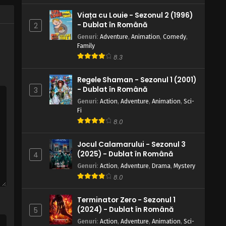
Viața cu Louie - Sezonul 2 (1996)
- Dublat în Română
2
Genuri
:
Adventure
,
Animation
,
Comedy
,
Family
8.3
Regele Shaman - Sezonul 1 (2001)
- Dublat în Română
3
Genuri
:
Action
,
Adventure
,
Animation
,
Sci-
Fi
8.0
Jocul Calamarului - Sezonul 3
(2025) - Dublat în Română
4
Genuri
:
Action
,
Adventure
,
Drama
,
Mystery
8.0
Terminator Zero - Sezonul 1
(2024) - Dublat în Română
5
Genuri
:
Action
,
Adventure
,
Animation
,
Sci-