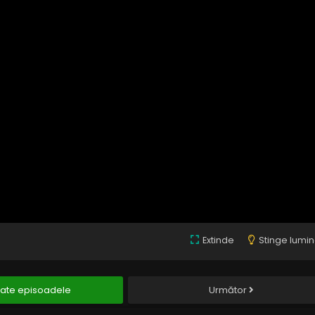
Extinde
Stinge lumi
ate episoadele
Următor