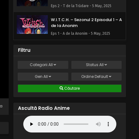
Eps 2 - T de la Trădare - 5 May, 2025
W.I.T.C.H. – Sezonul 2 Episodul 1 – A
de la Anonim
Eps 1 - A de la Anonim - 5 May, 2025
Filtru
Categorii
All
Status
All
Gen
All
Ordine
Default
Căutare
na
Ascultă Radio Anime