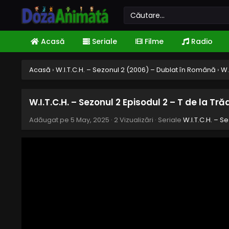
Acasă
Seriale
Filme
Radio
Acasă
›
W.I.T.C.H. – Sezonul 2 (2006) – Dublat în Română
›
W.
W.I.T.C.H. – Sezonul 2 Episodul 2 – T de la Tr
Adăugat pe
5 May, 2025
·
2 Vizualizări
· Seriale
W.I.T.C.H. – 