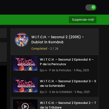
Eps 7 - G de la Gunoaie - 5 May, 2025
W.I.T.C.H. – Sezonul 2 Episodul 6 – F
Surprinde-mă!
de la Fațadă
Eps 6 - F de la Fațadă - 5 May, 2025
W.I.T.C.H. – Sezonul 2 (2006) –
W.I.T.C.H. – Sezonul 2 Episodul 5 – I
Dublat în Română
de la Inamic
Completed
-
2
/ 26
Eps 5 - I de la Inamic - 5 May, 2025
W.I.T.C.H. – Sezonul 2 Episodul 4 –
P de la Periculos
Eps 4 - P de la Periculos - 5 May, 2025
W.I.T.C.H. – Sezonul 2 Episodul 3 – S
de la Schimbări
Eps 3 - S de la Schimbări - 5 May, 2025
W.I.T.C.H. – Sezonul 2 Episodul 2 – T
de la Trădare