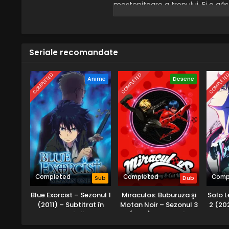
moștenitoare a tronului. Ei o gă
Când Meridian se eliberează de r
misterioasă pe nume Nerissa îi el
Cavalerii răzbunării.
Seriale recomandate
COMPLETED
COMPLETED
COMPLETE
Anime
Desene
Completed
Completed
Comp
Sub
Dub
Blue Exorcist – Sezonul 1
Miraculos: Buburuza şi
Solo L
(2011) – Subtitrat în
Motan Noir – Sezonul 3
2 (202
Română
(2019) – Dublat în
Română