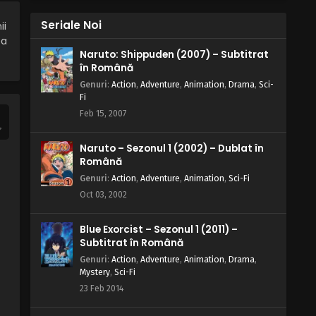
Seriale Noi
ii
ea
Naruto: Shippuden (2007) – Subtitrat
în Română
Genuri
:
Action
,
Adventure
,
Animation
,
Drama
,
Sci-
Fi
Feb 15, 2007
Naruto – Sezonul 1 (2002) – Dublat în
Română
Genuri
:
Action
,
Adventure
,
Animation
,
Sci-Fi
Oct 03, 2002
Blue Exorcist – Sezonul 1 (2011) –
Subtitrat în Română
Genuri
:
Action
,
Adventure
,
Animation
,
Drama
,
Mystery
,
Sci-Fi
23 Feb 2014