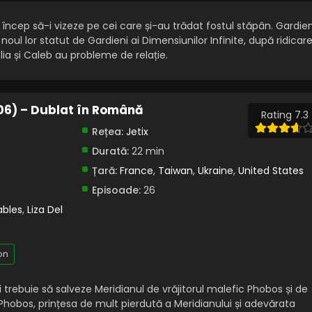
i încep să-i vizeze pe cei care și-au trădat fostul stăpân. Gardien
oul lor statut de Gardieni ai Dimensiunilor Infinite, după ridicar
elia și Caleb au probleme de relație.
006) – Dublat în Română
Rating 7.3
Rețea:
Jetix
Durată:
22 min
Țară:
France
,
Taiwan
,
Ukraine
,
United States
Episoade:
26
ables
,
Liza Del
on
ii trebuie să salveze Meridianul de vrăjitorul malefic Phobos și de
 Phobos, prințesa de mult pierdută a Meridianului și adevărata