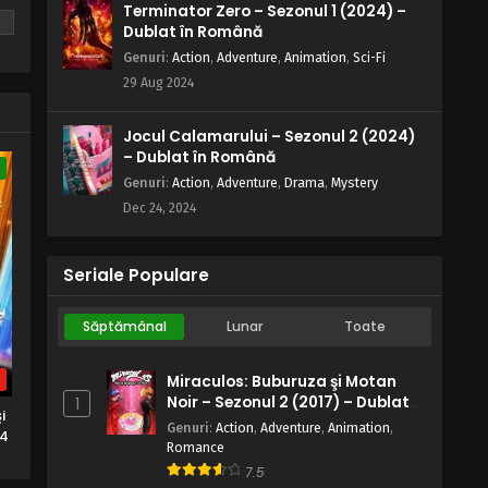
Terminator Zero – Sezonul 1 (2024) –
Dublat în Română
n
Genuri
:
Action
,
Adventure
,
Animation
,
Sci-Fi
29 Aug 2024
Jocul Calamarului – Sezonul 2 (2024)
– Dublat în Română
e
Genuri
:
Action
,
Adventure
,
Drama
,
Mystery
Dec 24, 2024
Seriale Populare
Săptămânal
Lunar
Toate
b
Miraculos: Buburuza şi Motan
Noir – Sezonul 2 (2017) – Dublat
1
i
în Română
Genuri
:
Action
,
Adventure
,
Animation
,
 4
Romance
7.5