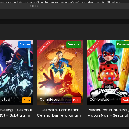
sesc mai târziu, iar Gardienii se apucă să o salveze de Phobos.
ău și adevăratul moștenitor urcă pe tron, o nouă vrăjitoare
iberează pe cei mai buni securiști ai lui Phobos și îi transformă î
D
COMPLETED
COMPLETED
Anime
Desene
Desen
leted
Completed
Completed
Sub
Dub
Du
eveling – Sezonul
Cei patru Fantastici:
Miraculos: Buburuza ş
5) – Subtitrat în
Cei mai buni eroi ai lumii
Motan Noir – Sezonul
Română
– Sezonul 1 (2006) –
(2021) – Dublat în
Dublat în Română
Română