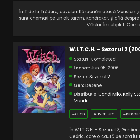
În T de la Trădare, cavalerii Răzbunării atacă Meridian ș
sunt chemați pe un alt tărâm, Kandrakar, și află despre n
Vălului. În subplot, Corn
W.I.T.C.H. – Sezonul 2 (2
Status:
Completed
Lansat:
Jun 05, 2006
Sezon:
Sezonul 2
Gen:
Desene
Distribuție:
Candi Milo
,
Kelly St
Mundo
Action
Adventure
Animati
În W.I.T.C.H. - Sezonul 2, Gardien
Cedric, care o caută pe sora lui