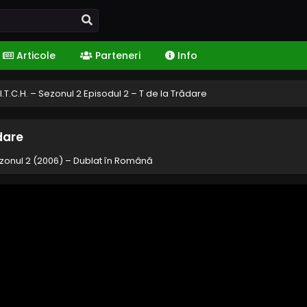
Articole
Parteneri
Info
I.T.C.H. – Sezonul 2 Episodul 2 – T de la Trădare
ădare
Sezonul 2 (2006) – Dublat în Română