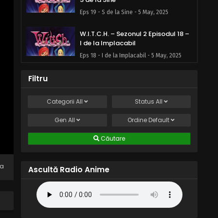
Eps 19 - S de la Sine - 5 May, 2025
W.I.T.C.H. – Sezonul 2 Episodul 18 –
I de la Implacabil
Eps 18 - I de la Implacabil - 5 May, 2025
W.I.T.C.H. – Sezonul 2 Episodul 17 –
Filtru
C de la Carieră
Eps 17 - C de la Carieră - 5 May, 2025
Categorii
All
Status
All
Gen
All
W.I.T.C.H. – Sezonul 2 Episodul 16 –
Ordine
Default
P de la Protectori
Căutare
Eps 16 - P de la Protectori - 5 May, 2025
W.I.T.C.H. – Sezonul 2 Episodul 15 –
na
Ascultă Radio Anime
O de la Obediență
Eps 15 - O de la Obediență - 5 May, 2025
W.I.T.C.H. – Sezonul 2 Episodul 14 –
N de la Narcisist