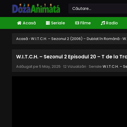
Acasă
Seriale
Filme
Radio
Acasă
›
W.I.T.C.H. – Sezonul 2 (2006) – Dublat în Română
›
W.
W.I.T.C.H. – Sezonul 2 Episodul 20 – T de la 
Adăugat pe
5 May, 2025
·
12 Vizualizări
· Seriale
W.I.T.C.H. – 