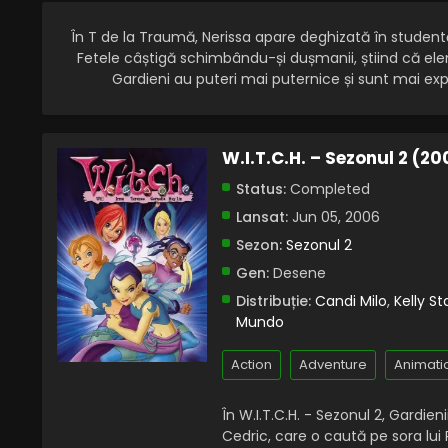
În T de la Traumă, Nerissa apare deghizată în studentă
Fetele câștigă schimbându-și dușmanii, știind că ele
Gardieni au puteri mai puternice și sunt mai exp
W.I.T.C.H. – Sezonul 2 (2
Status:
Completed
Lansat:
Jun 05, 2006
Sezon:
Sezonul 2
Gen:
Desene
Distribuție:
Candi Milo
,
Kelly St
Mundo
Action
Adventure
Animati
În W.I.T.C.H. - Sezonul 2, Gardien
Cedric, care o caută pe sora lui