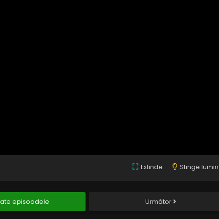
Extinde
Stinge lumi
ate episoadele
Următor