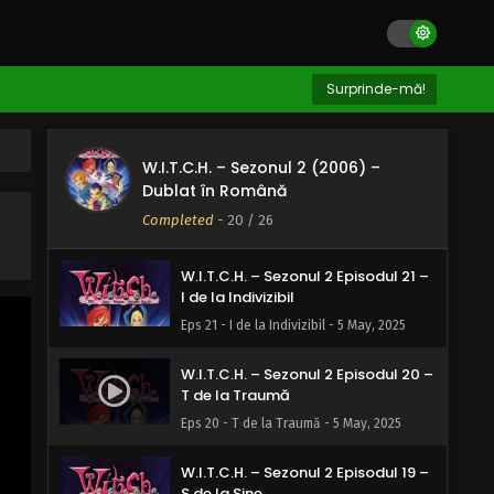
X de la Xanadu
Eps 24 - X de la Xanadu - 5 May, 2025
W.I.T.C.H. – Sezonul 2 Episodul 23 –
Surprinde-mă!
W de la W.I.T.C.H
Eps 23 - W de la W.I.T.C.H - 5 May, 2025
W.I.T.C.H. – Sezonul 2 (2006) –
W.I.T.C.H. – Sezonul 2 Episodul 22 –
Dublat în Română
V de la Victorie
Completed
-
20
/ 26
Eps 22 - V de la Victorie - 5 May, 2025
W.I.T.C.H. – Sezonul 2 Episodul 21 –
I de la Indivizibil
Eps 21 - I de la Indivizibil - 5 May, 2025
W.I.T.C.H. – Sezonul 2 Episodul 20 –
T de la Traumă
Eps 20 - T de la Traumă - 5 May, 2025
W.I.T.C.H. – Sezonul 2 Episodul 19 –
S de la Sine