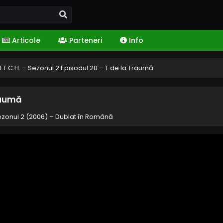
Articole
Parteneri
Info
I.T.C.H. – Sezonul 2 Episodul 20 – T de la Traumă
Traumă
Sezonul 2 (2006) – Dublat în Română