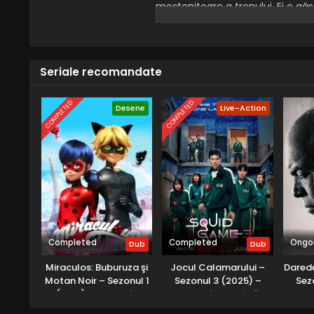
moștenitoare a tronului. Ei o gă
Când Meridian se eliberează de r
misterioasă pe nume Nerissa îi el
Cavalerii răzbunării.
Seriale recomandate
COMPLETED
COMPLETED
Desene
Live-Action
Completed
Completed
Ongo
Dub
Dub
Miraculos: Buburuza şi
Jocul Calamarului –
Darede
Motan Noir – Sezonul 1
Sezonul 3 (2025) –
Sez
(2015) – Dublat în
Dublat în Română
Dub
Română