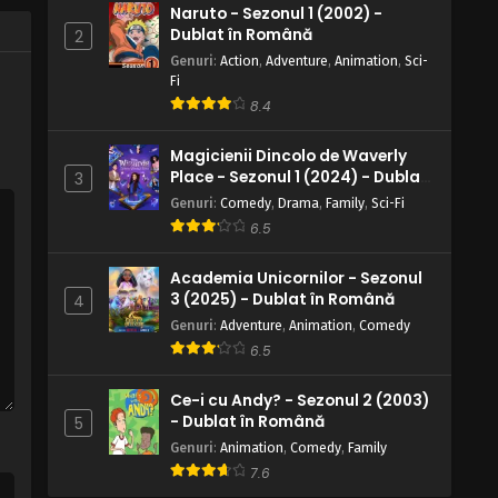
Naruto - Sezonul 1 (2002) -
Eps 4 - P de la Periculos - 5 May, 2025
Dublat în Română
2
Genuri
:
Action
,
Adventure
,
Animation
,
Sci-
W.I.T.C.H. – Sezonul 2 Episodul 3 – S
Fi
de la Schimbări
8.4
Eps 3 - S de la Schimbări - 5 May, 2025
Magicienii Dincolo de Waverly
W.I.T.C.H. – Sezonul 2 Episodul 2 – T
Place - Sezonul 1 (2024) - Dublat
3
de la Trădare
în Română
Genuri
:
Comedy
,
Drama
,
Family
,
Sci-Fi
Eps 2 - T de la Trădare - 5 May, 2025
6.5
W.I.T.C.H. – Sezonul 2 Episodul 1 – A
Academia Unicornilor - Sezonul
de la Anonim
3 (2025) - Dublat în Română
4
Eps 1 - A de la Anonim - 5 May, 2025
Genuri
:
Adventure
,
Animation
,
Comedy
6.5
Ce-i cu Andy? - Sezonul 2 (2003)
- Dublat în Română
5
Genuri
:
Animation
,
Comedy
,
Family
7.6