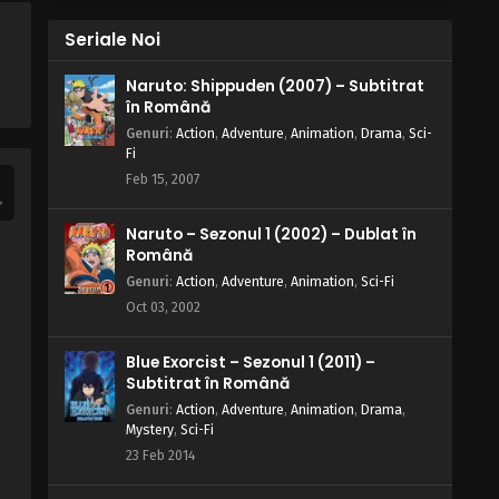
Eps 14 - N de la Narcisist - 5 May, 2025
Seriale Noi
W.I.T.C.H. – Sezonul 2 Episodul 13 –
Naruto: Shippuden (2007) – Subtitrat
M de la Milă
în Română
Eps 13 - M de la Milă - 5 May, 2025
Genuri
:
Action
,
Adventure
,
Animation
,
Drama
,
Sci-
Fi
W.I.T.C.H. – Sezonul 2 Episodul 12 –
Feb 15, 2007
Î de la Învinși
Eps 12 - Î de la Învinși - 5 May, 2025
Naruto – Sezonul 1 (2002) – Dublat în
Română
W.I.T.C.H. – Sezonul 2 Episodul 11 –
Genuri
:
Action
,
Adventure
,
Animation
,
Sci-Fi
C de la Cunoaștere
Oct 03, 2002
Eps 11 - C de la Cunoaștere - 5 May, 2025
Blue Exorcist – Sezonul 1 (2011) –
W.I.T.C.H. – Sezonul 2 Episodul 10 –
Subtitrat în Română
G de la Giuvaer
Genuri
:
Action
,
Adventure
,
Animation
,
Drama
,
Eps 10 - G de la Giuvaer - 5 May, 2025
Mystery
,
Sci-Fi
23 Feb 2014
W.I.T.C.H. – Sezonul 2 Episodul 9 – I
de la Iluzie