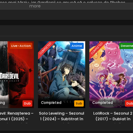
sesc mai târziu, iar Gardienii se apucă să o salveze de Phobos.
ău și adevăratul moștenitor urcă pe tron, o nouă vrăjitoare
iberează pe cei mai buni securiști ai lui Phobos și îi transformă î
COMPLETED
COMPLETED
Live-Action
Anime
Desen
ing
Completed
Completed
Dub
Sub
Du
vil: Renașterea –
Solo Leveling – Sezonul
LoliRock – Sezonul 2
onul 1 (2025) –
1 (2024) – Subtitrat în
(2017) – Dublat în
lat în Română
Română
Română