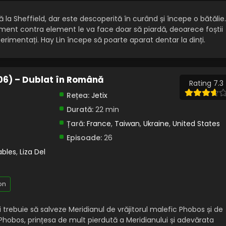
 la Sheffield, dar este descoperită în curând și începe o bătălie.
ment contra element le va face doar să piardă, deoarece foștii
erimentați. Hay Lin începe să poarte aparat dentar la dinți.
006) – Dublat în Română
Rating 7.3
Rețea:
Jetix
Durată:
22 min
Țară:
France
,
Taiwan
,
Ukraine
,
United States
Episoade:
26
ables
,
Liza Del
on
ii trebuie să salveze Meridianul de vrăjitorul malefic Phobos și de
 Phobos, prințesa de mult pierdută a Meridianului și adevărata