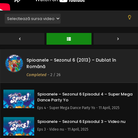
Spioanele – Sezonul 6 Episodul 7 – Spărgătorul
de nunți
Eps 7 - Spărgătorul de nunți - 11 April, 2025
Spioanele – Sezonul 6 Episodul 6 – Să luăm
taurul de coarne
Eps 6 - Să luăm taurul de coarne - 11 April, 2025
Spioanele – Sezonul 6 (2013) – Dublat în
Română
Spioanele – Sezonul 6 Episodul 5 – Probleme de
frumusețe
Completed
-
2
/ 26
Eps 5 - Probleme de frumusețe - 11 April, 2025
Spioanele – Sezonul 6 Episodul 4 – Super Mega
Dance Party Yo
Eps 4 - Super Mega Dance Party Yo - 11 April, 2025
Spioanele – Sezonul 6 Episodul 3 – Video nu
Eps 3 - Video nu - 11 April, 2025