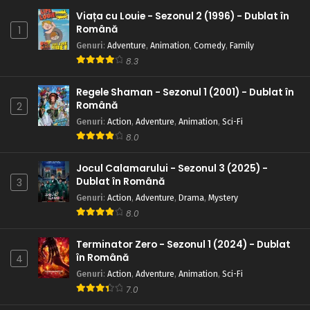
Viața cu Louie - Sezonul 2 (1996) - Dublat în
Română
1
Genuri
:
Adventure
,
Animation
,
Comedy
,
Family
8.3
Regele Shaman - Sezonul 1 (2001) - Dublat în
Română
2
Genuri
:
Action
,
Adventure
,
Animation
,
Sci-Fi
8.0
Jocul Calamarului - Sezonul 3 (2025) -
Dublat în Română
3
Genuri
:
Action
,
Adventure
,
Drama
,
Mystery
8.0
Terminator Zero - Sezonul 1 (2024) - Dublat
în Română
4
Genuri
:
Action
,
Adventure
,
Animation
,
Sci-Fi
7.0