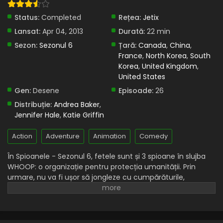
Status:
Completed
Rețea:
Jetix
Lansat:
Apr 04, 2013
Durată:
22 min
Sezon:
Sezonul 6
Țară:
Canada
,
China
,
France
,
North Korea
,
South
Korea
,
United Kingdom
,
United States
Gen:
Desene
Episoade:
26
Distribuție:
Andrea Baker
,
Jennifer Hale
,
Katie Griffin
Action
Adventure
Animation
Comedy
În Spioanele - Sezonul 6, fetele sunt și 3 spioane în slujba
WHOOP: o organizație pentru protecția umanității. Prin
urmare, nu va fi ușor să jongleze cu cumpărăturile,
misiunile periculoase și studiile. Dar, în cele din urmă, cei 3
spioni se asigură întotdeauna ca niște profesioniști! De la
spargerile comise de infractori la încălzirea bruscă a
planetei, trecând prin dispariții misterioase, spionii nu sunt