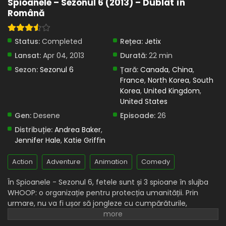
Spioanele – Sezonul 6 (2013) – Dublat în
Spioanele – Sezonul 6 Episodul 18 – Schimbare
Română
Totală Reloaded
Eps 18 - Schimbare Totală Reloaded - 11 April, 2025
Status:
Completed
Rețea:
Jetix
Spioanele – Sezonul 6 Episodul 17 – Lil Dude
Lansat:
Apr 04, 2013
Durată:
22 min
Eps 17 - Lil Dude - 11 April, 2025
Sezon:
Sezonul 6
Țară:
Canada
,
China
,
France
,
North Korea
,
South
Spioanele – Sezonul 6 Episodul 16 – Trent
Korea
,
United Kingdom
,
înnebunește
United States
Eps 16 - Trent înnebunește - 11 April, 2025
Gen:
Desene
Episoade:
26
Distribuție:
Andrea Baker
,
Spioanele – Sezonul 6 Episodul 15 – WOOHP-
Jennifer Hale
,
Katie Griffin
Ahoy!
Eps 15 - WOOHP-Ahoy! - 11 April, 2025
Action
Adventure
Animation
Comedy
Spioanele – Sezonul 6 Episodul 14 – Designer
În Spioanele - Sezonul 6, fetele sunt și 3 spioane în slujba
interior
WHOOP: o organizație pentru protecția umanității. Prin
urmare, nu va fi ușor să jongleze cu cumpărăturile,
Eps 14 - Designer interior - 11 April, 2025
misiunile periculoase și studiile. Dar, în cele din urmă, cei 3
spioni se asigură întotdeauna ca niște profesioniști! De la
Spioanele – Sezonul 6 Episodul 13 –