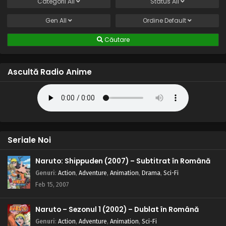
Categorii
All
Status
All
Gen
All
Ordine
Default
Căutare
Ascultă Radio Anime
Seriale Noi
Naruto: Shippuden (2007) – Subtitrat în Română
Genuri
:
Action
,
Adventure
,
Animation
,
Drama
,
Sci-Fi
Feb 15, 2007
Naruto – Sezonul 1 (2002) – Dublat în Română
Genuri
:
Action
,
Adventure
,
Animation
,
Sci-Fi