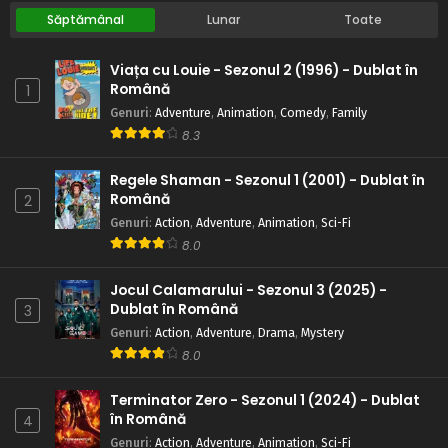
Săptămânal
Lunar
Toate
Viața cu Louie - Sezonul 2 (1996) - Dublat în
Română
1
Genuri
:
Adventure
,
Animation
,
Comedy
,
Family
8.3
Regele Shaman - Sezonul 1 (2001) - Dublat în
Română
2
Genuri
:
Action
,
Adventure
,
Animation
,
Sci-Fi
8.0
Jocul Calamarului - Sezonul 3 (2025) -
Dublat în Română
3
Genuri
:
Action
,
Adventure
,
Drama
,
Mystery
8.0
Terminator Zero - Sezonul 1 (2024) - Dublat
în Română
4
Genuri
:
Action
,
Adventure
,
Animation
,
Sci-Fi