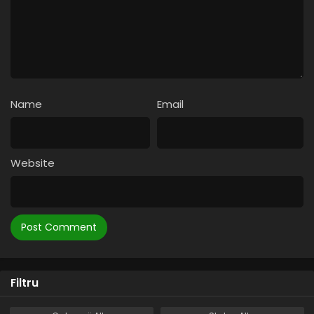
Eps 3 - Video nu - 11 April, 2025
Spioanele – Sezonul 6 Episodul 2 – Nouă vieți
Eps 2 - Nouă vieți - 11 April, 2025
Name
Email
Spioanele – Sezonul 6 Episodul 1 – Rețeaua
Anti-Socială
Eps 1 - Rețeaua Anti-Socială - 11 April, 2025
Website
Filtru