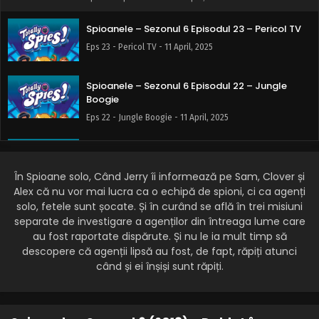
Spioanele – Sezonul 6 Episodul 23 – Pericol TV
Eps 23 - Pericol TV - 11 April, 2025
Spioanele – Sezonul 6 Episodul 22 – Jungle
Boogie
Eps 22 - Jungle Boogie - 11 April, 2025
Spioanele – Sezonul 6 Episodul 21 – Bandiți pe
dirijabil
În Spioane solo, Când Jerry îi informează pe Sam, Clover și
Eps 21 - Bandiți pe dirijabil - 11 April, 2025
Alex că nu vor mai lucra ca o echipă de spioni, ci ca agenți
solo, fetele sunt șocate. Și în curând se află în trei misiuni
Spioanele – Sezonul 6 Episodul 20 – Astro nu
separate de investigare a agenților din întreaga lume care
Eps 20 - Astro nu - 11 April, 2025
au fost raportate dispărute. Și nu le ia mult timp să
descopere că agenții lipsă au fost, de fapt, răpiți atunci
când și ei înșiși sunt răpiți.
Spioanele – Sezonul 6 Episodul 19 – Clownik
Eps 19 - Clownik - 11 April, 2025