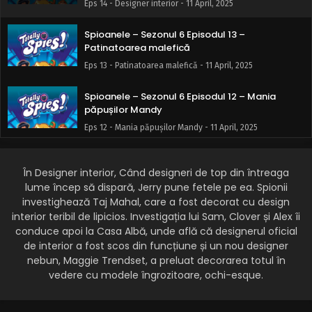
Eps 14 - Designer interior - 11 April, 2025
Spioanele – Sezonul 6 Episodul 13 –
Patinatoarea malefică
Eps 13 - Patinatoarea malefică - 11 April, 2025
Spioanele – Sezonul 6 Episodul 12 – Mania
păpușilor Mandy
Eps 12 - Mania păpușilor Mandy - 11 April, 2025
Spioanele – Sezonul 6 Episodul 11 – Peripețiile
concursului de câini
În Designer interior, Când designeri de top din întreaga
lume încep să dispară, Jerry pune fetele pe ea. Spionii
Eps 11 - Peripețiile concursului de câini - 11 April, 2025
investighează Taj Mahal, care a fost decorat cu design
interior teribil de lipicios. Investigația lui Sam, Clover și Alex îi
Spioanele – Sezonul 6 Episodul 10 – Amurg la
conduce apoi la Casa Albă, unde află că designerul oficial
răsărit
de interior a fost scos din funcțiune și un nou designer
Eps 10 - Amurg la răsărit - 11 April, 2025
nebun, Maggie Trendset, a preluat decorarea totul în
vedere cu modele îngrozitoare, ochi-esque.
Spioanele – Sezonul 6 Episodul 9 – Compania
de prăjituri super-dulce