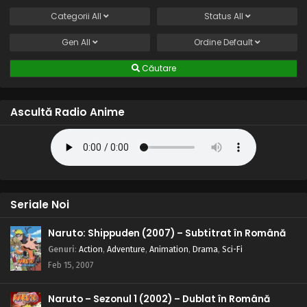
Categorii
All
Status
All
Gen
All
Ordine
Default
Căutare
Ascultă Radio Anime
Seriale Noi
Naruto: Shippuden (2007) – Subtitrat în Română
Genuri
:
Action
,
Adventure
,
Animation
,
Drama
,
Sci-Fi
Feb 15, 2007
Naruto – Sezonul 1 (2002) – Dublat în Română