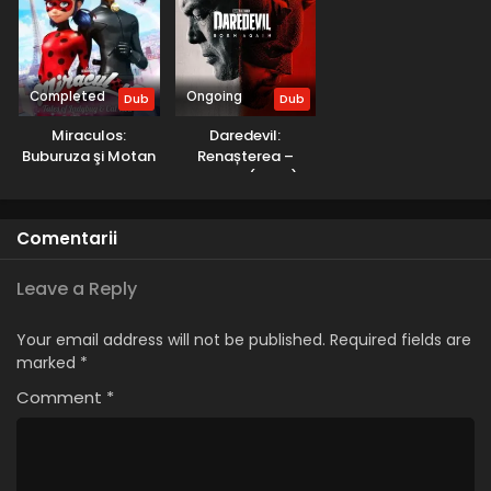
Completed
Ongoing
Dub
Dub
Miraculos:
Daredevil:
Buburuza şi Motan
Renașterea –
Noir – Sezonul 1
Sezonul 1 (2025) –
(2015) – Dublat în
Dublat în Română
Română
Comentarii
Leave a Reply
Your email address will not be published.
Required fields are
marked
*
Comment
*