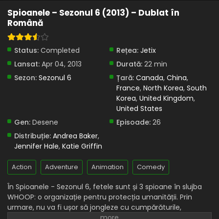
Eps 9 - Compania de prăjituri super-dulce - 11 April, 2025
Spioanele – Sezonul 6 (2013) – Dublat în
Română
Spioanele – Sezonul 6 Episodul 8 – Furt de
celebritate
Eps 8 - Furt de celebritate - 11 April, 2025
Status:
Completed
Rețea:
Jetix
Lansat:
Apr 04, 2013
Durată:
22 min
Spioanele – Sezonul 6 Episodul 7 – Spărgătorul
de nunți
Sezon:
Sezonul 6
Țară:
Canada
,
China
,
France
,
North Korea
,
South
Eps 7 - Spărgătorul de nunți - 11 April, 2025
Korea
,
United Kingdom
,
United States
Spioanele – Sezonul 6 Episodul 6 – Să luăm
taurul de coarne
Gen:
Desene
Episoade:
26
Eps 6 - Să luăm taurul de coarne - 11 April, 2025
Distribuție:
Andrea Baker
,
Jennifer Hale
,
Katie Griffin
Spioanele – Sezonul 6 Episodul 5 – Probleme de
frumusețe
Action
Adventure
Animation
Comedy
Eps 5 - Probleme de frumusețe - 11 April, 2025
În Spioanele - Sezonul 6, fetele sunt și 3 spioane în slujba
WHOOP: o organizație pentru protecția umanității. Prin
Spioanele – Sezonul 6 Episodul 4 – Super Mega
Dance Party Yo
urmare, nu va fi ușor să jongleze cu cumpărăturile,
misiunile periculoase și studiile. Dar, în cele din urmă, cei 3
Eps 4 - Super Mega Dance Party Yo - 11 April, 2025