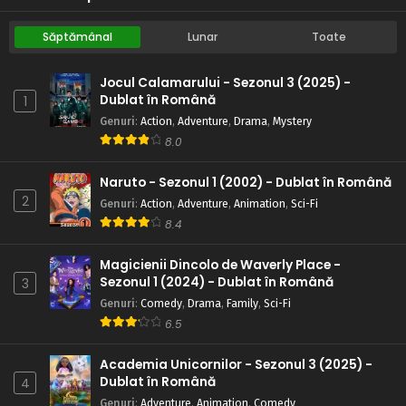
Săptămânal
Lunar
Toate
Jocul Calamarului - Sezonul 3 (2025) -
Dublat în Română
1
Genuri
:
Action
,
Adventure
,
Drama
,
Mystery
8.0
Naruto - Sezonul 1 (2002) - Dublat în Română
2
Genuri
:
Action
,
Adventure
,
Animation
,
Sci-Fi
8.4
Magicienii Dincolo de Waverly Place -
Sezonul 1 (2024) - Dublat în Română
3
Genuri
:
Comedy
,
Drama
,
Family
,
Sci-Fi
6.5
Academia Unicornilor - Sezonul 3 (2025) -
Dublat în Română
4
Genuri
:
Adventure
,
Animation
,
Comedy