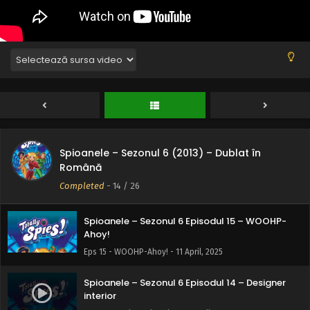
Eps 19 - Clownik - 11 April, 2025
Spioanele – Sezonul 6 Episodul 18 – Schimbare
Totală Reloaded
Eps 18 - Schimbare Totală Reloaded - 11 April, 2025
Spioanele – Sezonul 6 Episodul 17 – Lil Dude
Eps 17 - Lil Dude - 11 April, 2025
Spioanele – Sezonul 6 (2013) – Dublat în
Spioanele – Sezonul 6 Episodul 16 – Trent
Română
înnebunește
Completed
-
14
/ 26
Eps 16 - Trent înnebunește - 11 April, 2025
Spioanele – Sezonul 6 Episodul 15 – WOOHP-
Ahoy!
Eps 15 - WOOHP-Ahoy! - 11 April, 2025
Spioanele – Sezonul 6 Episodul 14 – Designer
interior