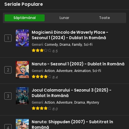
Seriale Populare
Săptămânal
Lunar
Toate
Magicienii Dincolo de Waverly Place -
Sezonul 1 (2024) - Dublat în Română
1
Genuri
:
Comedy
,
Drama
,
Family
,
Sci-Fi
6.5
Naruto - Sezonul 1 (2002) - Dublat în Română
2
Genuri
:
Action
,
Adventure
,
Animation
,
Sci-Fi
8.4
Jocul Calamarului - Sezonul 3 (2025) -
Dublat în Română
3
Genuri
:
Action
,
Adventure
,
Drama
,
Mystery
8.0
Naruto: Shippuden (2007) - Subtitrat în
Română
4