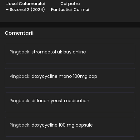
Jocul Calamarului
Cei patru
– Sezonul 2 (2024)
Fantastici: Cei mai
– Dublat în
buni eroi ai lumii –
Română
Sezonul 1 (2006) –
Dublat în Română
Comentarii
Pingback:
stromectol uk buy online
Pingback:
doxycycline mono 100mg cap
Pingback:
diflucan yeast medication
Pingback:
doxycycline 100 mg capsule