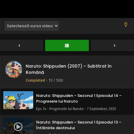
Naruto: Shippuden – Sezonul 1 Episodul 17 –
Moartea lui Gaara
Eps 17 - Moartea lui Gaara - 7 September, 2025
Naruto: Shippuden – Sezonul 1 Episodul 16 –
Secretul din spatele Jinchuurikilor
Eps 16 - Secretul din spatele Jinchuurikilor - 7 September,
2025
Naruto: Shippuden (2007) – Subtitrat în
Naruto: Shippuden – Sezonul 1 Episodul 15 –
Română
Numele sferei tainice…
Completed
-
13
/ 500
Eps 15 - Numele sferei tainice… - 7 September, 2025
Naruto: Shippuden – Sezonul 1 Episodul 14 –
Progresele lui Naruto
Eps 14 - Progresele lui Naruto - 7 September, 2025
Naruto: Shippuden – Sezonul 1 Episodul 13 –
Întâlnirile destinului