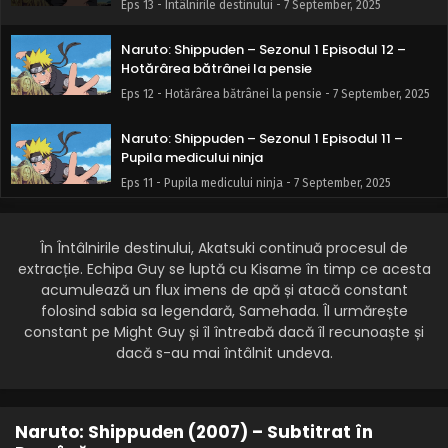
Eps 13 - Întâlnirile destinului - 7 September, 2025
Naruto: Shippuden – Sezonul 1 Episodul 12 –
Hotărârea bătrânei la pensie
Eps 12 - Hotărârea bătrânei la pensie - 7 September, 2025
Naruto: Shippuden – Sezonul 1 Episodul 11 –
Pupila medicului ninja
Eps 11 - Pupila medicului ninja - 7 September, 2025
Naruto: Shippuden – Sezonul 1 Episodul 10 –
Jutsu de sigilare: Nouă sigilii ale Dragonului
În Întâlnirile destinului, Akatsuki continuă procesul de
Fantomă
extracție. Echipa Guy se luptă cu Kisame în timp ce acesta
Eps 10 - Jutsu de sigilare: Nouă sigilii ale Dragonului
acumulează un flux imens de apă și atacă constant
Fantomă - 7 September, 2025
folosind sabia sa legendară, Samehada. Îl urmărește
constant pe Might Guy și îl întreabă dacă îl recunoaște și
Naruto: Shippuden – Sezonul 1 Episodul 9 –
dacă s-au mai întâlnit undeva.
Lacrimile unui Jinchuuriki
Eps 9 - Lacrimile unui Jinchuuriki - 7 September, 2025
Naruto: Shippuden – Sezonul 1 Episodul 8 –
Naruto: Shippuden (2007) – Subtitrat în
Misiune Echipa Kakashi