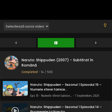
Naruto: Shippuden – Sezonul 1 Episodul 17 –
Moartea lui Gaara
Eps 17 - Moartea lui Gaara - 7 September, 2025
Naruto: Shippuden – Sezonul 1 Episodul 16 –
Naruto: Shippuden (2007) – Subtitrat în
Secretul din spatele Jinchuurikilor
Română
Eps 16 - Secretul din spatele Jinchuurikilor - 7 September,
Completed
-
14
/ 500
2025
Naruto: Shippuden – Sezonul 1 Episodul 15 –
Numele sferei tainice…
Eps 15 - Numele sferei tainice… - 7 September, 2025
Naruto: Shippuden – Sezonul 1 Episodul 14 –
Progresele lui Naruto