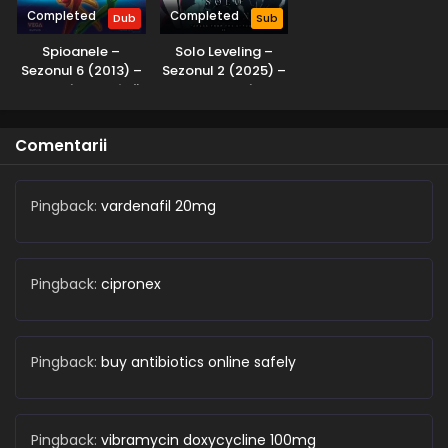
Completed
Completed
Dub
Sub
Spioanele –
Solo Leveling –
Sezonul 6 (2013) –
Sezonul 2 (2025) –
Dublat în Română
Subtitrat în
Română
Comentarii
Pingback:
vardenafil 20mg
Pingback:
cipronex
Pingback:
buy antibiotics online safely
Pingback:
vibramycin doxycycline 100mg