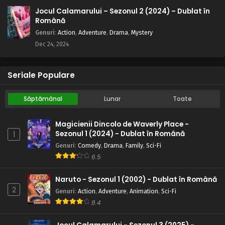
Jocul Calamarului – Sezonul 2 (2024) – Dublat în
Română
Genuri
:
Action
,
Adventure
,
Drama
,
Mystery
Dec 24, 2024
Seriale Populare
Săptămânal
Lunar
Toate
Magicienii Dincolo de Waverly Place -
Sezonul 1 (2024) - Dublat în Română
1
Genuri
:
Comedy
,
Drama
,
Family
,
Sci-Fi
6.5
Naruto - Sezonul 1 (2002) - Dublat în Română
2
Genuri
:
Action
,
Adventure
,
Animation
,
Sci-Fi
8.4