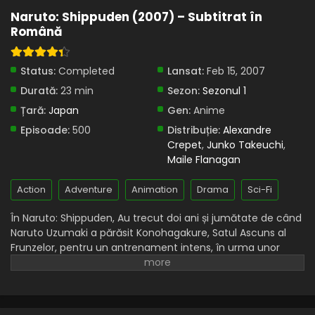
Lacrimile unui Jinchuuriki
Naruto: Shippuden (2007) – Subtitrat în
Română
Eps 9 - Lacrimile unui Jinchuuriki - 7 September, 2025
Naruto: Shippuden – Sezonul 1 Episodul 8 –
Status:
Completed
Lansat:
Feb 15, 2007
Misiune Echipa Kakashi
Durată:
23 min
Sezon:
Sezonul 1
Eps 8 - Misiune Echipa Kakashi - 7 September, 2025
Țară:
Japan
Gen:
Anime
Naruto: Shippuden – Sezonul 1 Episodul 7 – Fugi
Episoade:
500
Distribuție:
Alexandre
Kankurou!
Crepet
,
Junko Takeuchi
,
Eps 7 - Fugi Kankurou! - 7 September, 2025
Maile Flanagan
Naruto: Shippuden – Sezonul 1 Episodul 6 –
Action
Adventure
Animation
Drama
Sci-Fi
Norma eliberată
În Naruto: Shippuden, Au trecut doi ani și jumătate de când
Eps 6 - Norma eliberată - 7 September, 2025
Naruto Uzumaki a părăsit Konohagakure, Satul Ascuns al
Frunzelor, pentru un antrenament intens, în urma unor
Naruto: Shippuden – Sezonul 1 Episodul 5 – Ca și
evenimente care i-au alimentat dorința de a deveni mai
Kazekage…!
puternic. Acum, Akatsuki, misterioasa organizație de ninja
Eps 5 - Ca și Kazekage…! - 7 September, 2025
rebeli de elită, se apropie de marele lor plan, care ar putea
amenința siguranța întregii lumi shinobi. Deși Naruto este
Naruto: Shippuden – Sezonul 1 Episodul 4 –