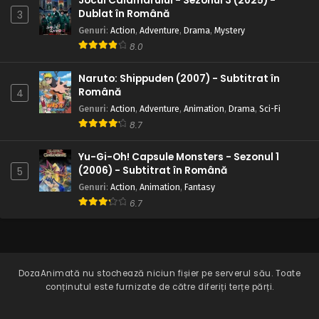
Jocul Calamarului - Sezonul 3 (2025) -
Dublat în Română
3
Genuri
:
Action
,
Adventure
,
Drama
,
Mystery
8.0
Naruto: Shippuden (2007) - Subtitrat în
Română
4
Genuri
:
Action
,
Adventure
,
Animation
,
Drama
,
Sci-Fi
8.7
Yu-Gi-Oh! Capsule Monsters - Sezonul 1
(2006) - Subtitrat în Română
5
Genuri
:
Action
,
Animation
,
Fantasy
6.7
DozaAnimată
nu stochează niciun fișier pe serverul său. Toate
conținutul este furnizate de către diferiți terțe părți.