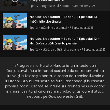
Eps 14 - Progresele lui Naruto - 7 September, 2025
Naruto: Shippuden – Sezonul 1 Episodul 13 –
Întâlnirile destinului
Eps 13 - Întâlnirile destinului - 7 September, 2025
Naruto: Shippuden – Sezonul 1 Episodul 12 –
Hotărârea bătrânei la pensie
Eps 12 - Hotărârea bătrânei la pensie - 7 September, 2025
Naruto: Shippuden – Sezonul 1 Episodul 11 –
Pupila medicului ninja
În Progresele lui Naruto, Naruto își amintește cum
Genjutsu-ul său a întrerupt sesiunile de antrenament cu
Eps 11 - Pupila medicului ninja - 7 September, 2025
Jiraiya și le folosește pentru a scăpa de Tehnica Iluzorie a
lui Itachi. Guy nu reușește să fure Samehada și își rănește
Naruto: Shippuden – Sezonul 1 Episodul 10 –
propriile mâini. Kisame se înfurie și îl aruncă pe Guy adânc
Jutsu de sigilare: Nouă sigilii ale Dragonului
în mare, trimițând cinci rechini chakra uriași care îl atacă
Fantomă
Eps 10 - Jutsu de sigilare: Nouă sigilii ale Dragonului
neobosit pe Guy, care este rănit.
Fantomă - 7 September, 2025
Naruto: Shippuden – Sezonul 1 Episodul 9 –