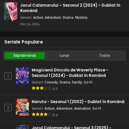
Jocul Calamarului – Sezonul 2 (2024) – Dublat în
Română
Genuri
:
Action
,
Adventure
,
Drama
,
Mystery
Dec 24, 2024
Seriale Populare
Săptămânal
Lunar
Toate
Magicienii Dincolo de Waverly Place -
Sezonul 1 (2024) - Dublat în Română
1
Genuri
:
Comedy
,
Drama
,
Family
,
Sci-Fi
6.5
Naruto - Sezonul 1 (2002) - Dublat în Română
2
Genuri
:
Action
,
Adventure
,
Animation
,
Sci-Fi
8.4
Jocul Calamarului - Sezonul 3 (2025) -