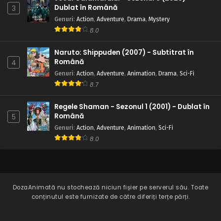
Dublat în Română
3
Genuri
:
Action
,
Adventure
,
Drama
,
Mystery
8.0
Naruto: Shippuden (2007) - Subtitrat în
Română
4
Genuri
:
Action
,
Adventure
,
Animation
,
Drama
,
Sci-Fi
8.7
Regele Shaman - Sezonul 1 (2001) - Dublat în
Română
5
Genuri
:
Action
,
Adventure
,
Animation
,
Sci-Fi
8.0
DozaAnimată
nu stochează niciun fișier pe serverul său. Toate
conținutul este furnizate de către diferiți terțe părți.