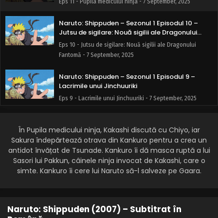
Eps 11 - Pupila medicului ninja - 7 September, 2025
Naruto: Shippuden – Sezonul 1 Episodul 10 –
Jutsu de sigilare: Nouă sigilii ale Dragonului
Fantomă
Eps 10 - Jutsu de sigilare: Nouă sigilii ale Dragonului
Fantomă - 7 September, 2025
Naruto: Shippuden – Sezonul 1 Episodul 9 –
Lacrimile unui Jinchuuriki
Eps 9 - Lacrimile unui Jinchuuriki - 7 September, 2025
Naruto: Shippuden – Sezonul 1 Episodul 8 –
Misiune Echipa Kakashi
În Pupila medicului ninja, Kakashi discută cu Chiyo, iar
Sakura îndepărtează otrava din Kankuro pentru a crea un
Eps 8 - Misiune Echipa Kakashi - 7 September, 2025
antidot învățat de Tsunade. Kankuro îi dă masca ruptă a lui
Sasori lui Pakkun, câinele ninja invocat de Kakashi, care o
Naruto: Shippuden – Sezonul 1 Episodul 7 – Fugi
simte. Kankuro îi cere lui Naruto să-l salveze pe Gaara.
Kankurou!
Eps 7 - Fugi Kankurou! - 7 September, 2025
Naruto: Shippuden – Sezonul 1 Episodul 6 –
Naruto: Shippuden (2007) – Subtitrat în
Norma eliberată