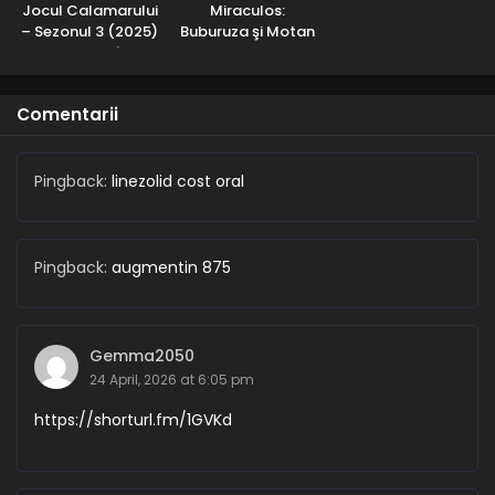
Jocul Calamarului
Miraculos:
– Sezonul 3 (2025)
Buburuza şi Motan
– Dublat în
Noir – Sezonul 2
Română
(2017) – Dublat în
Română
Comentarii
Pingback:
linezolid cost oral
Pingback:
augmentin 875
Gemma2050
24 April, 2026 at 6:05 pm
https://shorturl.fm/1GVKd