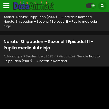
Acasă
›
Naruto: Shippuden (2007) – Subtitrat în Română
›
Naruto: Shippuden – Sezonul 1 Episodul 11 – Pupila medicului
ninja
Naruto: Shippuden – Sezonul 1 Episodul 11 –
Pupila medicului ninja
Adăugat pe
7 September, 2025
·
17 Vizualizări
· Seriale
Naruto:
Shippuden (2007) – Subtitrat în Română
Naruto: Shippuden – Sezonul 1 Episodul 17 –
Moartea lui Gaara
Eps 17 - Moartea lui Gaara - 7 September, 2025
Naruto: Shippuden – Sezonul 1 Episodul 16 –
Secretul din spatele Jinchuurikilor
Eps 16 - Secretul din spatele Jinchuurikilor - 7 September,