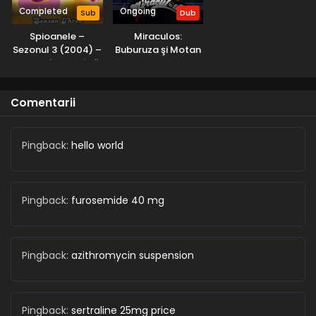
Naruto: Shippuden – Sezonul 1 Episodul 1 –
Completed
Ongoing
Sub
Dub
Întoarcerea acasă
Spioanele –
Miraculos:
Eps 1 - Întoarcerea acasă - 28 August, 2025
Sezonul 3 (2004) –
Buburuza şi Motan
Dublat în Română
Noir – Sezonul 6
Naruto: Shippuden – Sezonul 1 Episodul 0 –
(2025) – Dublat în
Partea însorită a bătăliei
Română
Comentarii
Eps 0 - Partea însorită a bătăliei - 28 August, 2025
Pingback:
hello world
Pingback:
furosemide 40 mg
Pingback:
azithromycin suspension
Pingback:
sertraline 25mg price