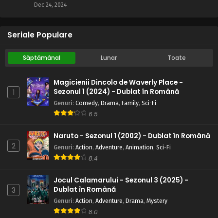
Dec 24, 2024
Seriale Populare
Săptămânal
Lunar
Toate
Magicienii Dincolo de Waverly Place -
Sezonul 1 (2024) - Dublat în Română
1
Genuri
:
Comedy
,
Drama
,
Family
,
Sci-Fi
6.5
Naruto - Sezonul 1 (2002) - Dublat în Română
2
Genuri
:
Action
,
Adventure
,
Animation
,
Sci-Fi
8.4
Jocul Calamarului - Sezonul 3 (2025) -
Dublat în Română
3
Genuri
:
Action
,
Adventure
,
Drama
,
Mystery
8.0