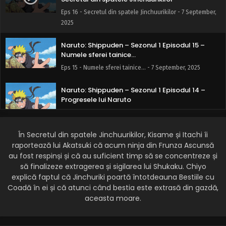
Eps 16 - Secretul din spatele Jinchuurikilor - 7 September,
2025
Naruto: Shippuden – Sezonul 1 Episodul 15 –
Numele sferei tainice…
Eps 15 - Numele sferei tainice… - 7 September, 2025
Naruto: Shippuden – Sezonul 1 Episodul 14 –
Progresele lui Naruto
Eps 14 - Progresele lui Naruto - 7 September, 2025
În Secretul din spatele Jinchuurikilor, Kisame și Itachi îi
Naruto: Shippuden – Sezonul 1 Episodul 13 –
Întâlnirile destinului
raportează lui Akatsuki că acum ninja din Frunza Ascunsă
au fost respinși și că au suficient timp să se concentreze și
Eps 13 - Întâlnirile destinului - 7 September, 2025
să finalizeze extragerea și sigilarea lui Shukaku. Chiyo
explică faptul că Jinchuriki poartă întotdeauna Bestiile cu
Naruto: Shippuden – Sezonul 1 Episodul 12 –
Coadă în ei și că atunci când bestia este extrasă din gazdă,
Hotărârea bătrânei la pensie
aceasta moare.
Eps 12 - Hotărârea bătrânei la pensie - 7 September, 2025
Naruto: Shippuden – Sezonul 1 Episodul 11 –