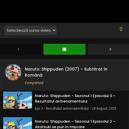
Eps 7 - Fugi Kankurou! - 7 September, 2025
Naruto: Shippuden – Sezonul 1 Episodul 6 –
Norma eliberată
Eps 6 - Norma eliberată - 7 September, 2025
Naruto: Shippuden – Sezonul 1 Episodul 5 – Ca și
Kazekage…!
Eps 5 - Ca și Kazekage…! - 7 September, 2025
Naruto: Shippuden (2007) – Subtitrat în
Naruto: Shippuden – Sezonul 1 Episodul 4 –
Română
Jinchuuriki al Nisipului
Completed
Eps 4 - Jinchuuriki al Nisipului - 7 September, 2025
Naruto: Shippuden – Sezonul 1 Episodul 3 –
Rezultatul antrenamentului
Eps 3 - Rezultatul antrenamentului - 28 August, 2025
Naruto: Shippuden – Sezonul 1 Episodul 2 –
Akatsuki se pun în mișcare