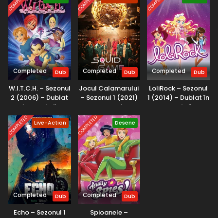
COMPLETED
COMPLETED
COMPLETED
proteja prietenii și casa.
Completed
Completed
Completed
Dub
Dub
Dub
W.I.T.C.H. – Sezonul
Jocul Calamarului
LoliRock – Sezonul
2 (2006) – Dublat
– Sezonul 1 (2021)
1 (2014) – Dublat în
în Română
– Dublat în
Română
Română
COMPLETED
COMPLETED
Live-Action
Desene
Completed
Completed
Dub
Dub
Echo – Sezonul 1
Spioanele –