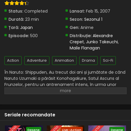
Status:
Completed
Lansat:
Feb 15, 2007
Durată:
23 min
Sezon:
Sezonul 1
Țară:
Japan
Gen:
Anime
Episoade:
500
Distribuție:
Alexandre
Crepet
,
Junko Takeuchi
,
Maile Flanagan
Action
Adventure
Animation
Drama
Sci-Fi
În Naruto: Shippuden, Au trecut doi ani și jumătate de când
Naruto Uzumaki a părăsit Konohagakure, Satul Ascuns al
Frunzelor, pentru un antrenament intens, în urma unor
evenimente care i-au alimentat dorința de a deveni mai
puternic. Acum, Akatsuki, misterioasa organizație de ninja
rebeli de elită, se apropie de marele lor plan, care ar putea
amenința siguranța întregii lumi shinobi. Deși Naruto este
Seriale recomandate
mai în vârstă și evenimente sinistre se profilează la orizont,
personalitatea sa s-a schimbat puțin deși acum este mult
mai încrezător și posedă o hotărâre și mai mare de a-și
Desene
Live-Action
Desene