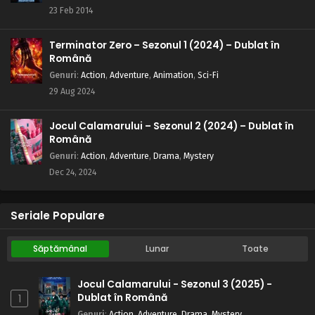
23 Feb 2014
Terminator Zero – Sezonul 1 (2024) – Dublat în
Română
Genuri
:
Action
,
Adventure
,
Animation
,
Sci-Fi
29 Aug 2024
Jocul Calamarului – Sezonul 2 (2024) – Dublat în
Română
Genuri
:
Action
,
Adventure
,
Drama
,
Mystery
Dec 24, 2024
Seriale Populare
Săptămânal
Lunar
Toate
Jocul Calamarului - Sezonul 3 (2025) -
Dublat în Română
1
Genuri
:
Action
,
Adventure
,
Drama
,
Mystery