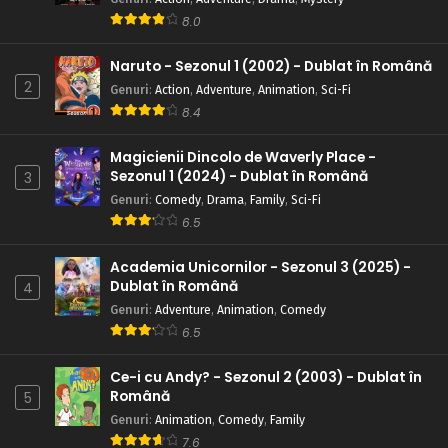
8.0
Naruto - Sezonul 1 (2002) - Dublat în Română
2
Genuri
:
Action
,
Adventure
,
Animation
,
Sci-Fi
8.4
Magicienii Dincolo de Waverly Place -
Sezonul 1 (2024) - Dublat în Română
3
Genuri
:
Comedy
,
Drama
,
Family
,
Sci-Fi
6.5
Academia Unicornilor - Sezonul 3 (2025) -
Dublat în Română
4
Genuri
:
Adventure
,
Animation
,
Comedy
6.5
Ce-i cu Andy? - Sezonul 2 (2003) - Dublat în
Română
5
Genuri
:
Animation
,
Comedy
,
Family
7.6