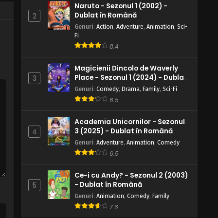
Naruto - Sezonul 1 (2002) -
Dublat în Română
2
Blue Exorcist – Sezonul 1 Episodul 8
– Un om oarecare era bolnav
Genuri
:
Action
,
Adventure
,
Animation
,
Sci-
Fi
Eps 8 - Un om oarecare era bolnav - 6 July,
8.4
2025
Magicienii Dincolo de Waverly
Blue Exorcist – Sezonul 1 Episodul 7
Place - Sezonul 1 (2024) - Dublat
3
– Un stol de fluierar
în Română
Genuri
:
Comedy
,
Drama
,
Family
,
Sci-Fi
Eps 7 - Un stol de fluierar - 6 July, 2025
6.5
Blue Exorcist – Sezonul 1 Episodul 6
Academia Unicornilor - Sezonul
– Bucătarul fantomă
3 (2025) - Dublat în Română
4
Eps 6 - Bucătarul fantomă - 6 July, 2025
Genuri
:
Adventure
,
Animation
,
Comedy
6.5
Blue Exorcist – Sezonul 1 Episodul 5
– Un băiat din templul blestemat
Ce-i cu Andy? - Sezonul 2 (2003)
Eps 5 - Un băiat din templul blestemat - 6
- Dublat în Română
5
July, 2025
Genuri
:
Animation
,
Comedy
,
Family
7.6
Blue Exorcist – Sezonul 1 Episodul 4