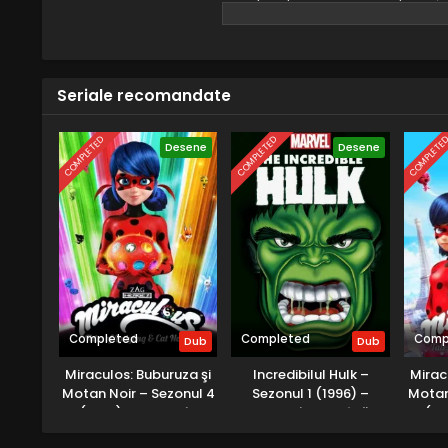
găsește un gazdă potrivită pe ca
încercare disperată de a cuceri As
devină în cele din urmă un vas c
Seriale recomandate
COMPLETED
COMPLETED
COMPLETE
Desene
Desene
Completed
Completed
Comp
Dub
Dub
Miraculos: Buburuza şi
Incredibilul Hulk –
Mirac
Motan Noir – Sezonul 4
Sezonul 1 (1996) –
Motan
(2021) – Dublat în
Dublat în Română
(20
Română