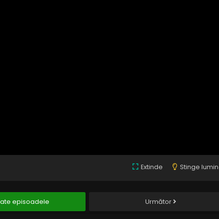
Extinde
Stinge lumi
ate episoadele
Următor