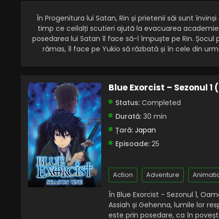
În Progenitura lui Satan, Rin și prietenii săi sunt învi
timp ce ceilalți scutieri ajută la evacuarea academiei
posedarea lui Satan îl face să-l împuște pe Rin. Șocul
rămas, îl face pe Yukio să răzbată și în cele din urm
Blue Exorcist – Sezonul 1
Status:
Completed
Durată:
30 min
Țară:
Japan
Episoade:
25
Action
Adventure
Animati
În Blue Exorcist - Sezonul 1, Oam
Assiah și Gehenna, lumile lor re
este prin posedare, ca în poveș