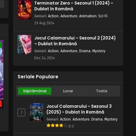
Terminator Zero – Sezonul 1 (2024) –
o
Blue Exorcist – Sezonul 1 Episodul
Dublat în Română
să
13 – Dovada
Genuri
:
Action
,
Adventure
,
Animation
,
Sci-Fi
Eps 13 - Dovada - 6 July, 2025
29 Aug 2024
Blue Exorcist – Sezonul 1 Episodul
12 – Leapșa
Jocul Calamarului – Sezonul 2 (2024)
– Dublat în Română
e
Eps 12 - Leapșa - 6 July, 2025
Genuri
:
Action
,
Adventure
,
Drama
,
Mystery
Dec 24, 2024
Blue Exorcist – Sezonul 1 Episodul 11
– Demonul din adâncuri
Eps 11 - Demonul din adâncuri - 6 July,
Seriale Populare
2025
Săptămânal
Lunar
Toate
Blue Exorcist – Sezonul 1 Episodul
10 – Pisica neagră
b
Jocul Calamarului - Sezonul 3
Eps 10 - Pisica neagră - 6 July, 2025
(2025) - Dublat în Română
1
Blue Exorcist – Sezonul 1 Episodul 9
Genuri
:
Action
,
Adventure
,
Drama
,
Mystery
– Amintiri
8.0
Eps 9 - Amintiri - 6 July, 2025