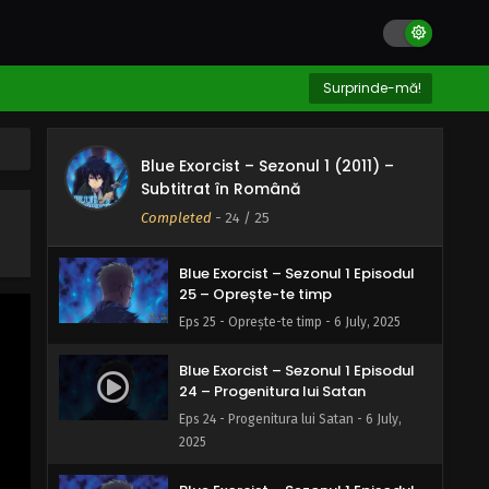
Surprinde-mă!
Blue Exorcist – Sezonul 1 (2011) –
Subtitrat în Română
Completed
-
24
/ 25
Blue Exorcist – Sezonul 1 Episodul
25 – Oprește-te timp
Eps 25 - Oprește-te timp - 6 July, 2025
Blue Exorcist – Sezonul 1 Episodul
24 – Progenitura lui Satan
Eps 24 - Progenitura lui Satan - 6 July,
2025