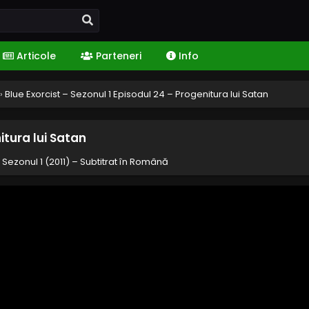
Articole
Parteneri
Info
›
Blue Exorcist – Sezonul 1 Episodul 24 – Progenitura lui Satan
itura lui Satan
– Sezonul 1 (2011) – Subtitrat în Română