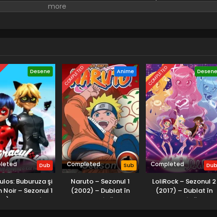
re să o posede și, prin urmare, rămâne închis în lumea sa. Într-
siah, el îl trimite în locul său pe fiul său, cu intenția ca acesta 
apabil să fie posedat de regele demonilor.
D
COMPLETED
COMPLETED
Desene
Anime
Desen
leted
Completed
Completed
Dub
Sub
Du
ulos: Buburuza şi
Naruto – Sezonul 1
LoliRock – Sezonul 2
 Noir – Sezonul 1
(2002) – Dublat în
(2017) – Dublat în
15) – Dublat în
Română
Română
Română