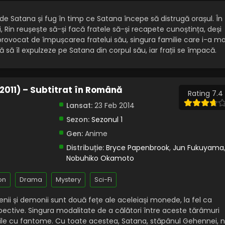
nși de Satana și fug în timp ce Satana începe să distrugă orașul. În
, Rin reușește să-și facă fratele să-și recapete cunoștința, deși
 provocat de împușcarea fratelui său, singura familie care i-a ma
ă să îl expulzeze pe Satana din corpul său, iar frații se împacă.
 (2011) – Subtitrat în Română
Rating 7.4
Lansat:
23 Feb 2014
Sezon:
Sezonul 1
Gen:
Anime
Distribuție:
Bryce Papenbrook
,
Jun Fukuyama
Nobuhiko Okamoto
on
Drama
Mystery
Sci-Fi
enii și demonii sunt două fețe ale aceleiași monede, la fel ca
spective. Singura modalitate de a călători între aceste tărâmuri
tile cu fantome. Cu toate acestea, Satana, stăpânul Gehennei, 