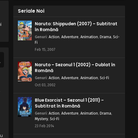
Blue Exorcist – Sezonul 1 Episodul
Seriale Noi
18 – Furtuna
Eps 18 - Furtuna - 6 July, 2025
Naruto: Shippuden (2007) – Subtitrat
i
în Română
Blue Exorcist – Sezonul 1 Episodul
Genuri
:
Action
,
Adventure
,
Animation
,
Drama
,
Sci-
17 – Ispita
Fi
Eps 17 - Ispita - 6 July, 2025
Feb 15, 2007
Blue Exorcist – Sezonul 1 Episodul
Naruto – Sezonul 1 (2002) – Dublat în
16 – Pariul
Română
Eps 16 - Pariul - 6 July, 2025
Genuri
:
Action
,
Adventure
,
Animation
,
Sci-Fi
Oct 03, 2002
Blue Exorcist – Sezonul 1 Episodul
,
15 – Un act de binefacere
Blue Exorcist – Sezonul 1 (2011) –
Eps 15 - Un act de binefacere - 6 July, 2025
Subtitrat în Română
Genuri
:
Action
,
Adventure
,
Animation
,
Drama
,
Blue Exorcist – Sezonul 1 Episodul
Mystery
,
Sci-Fi
14 – Un picnic distractiv
23 Feb 2014
Eps 14 - Un picnic distractiv - 6 July, 2025
nu