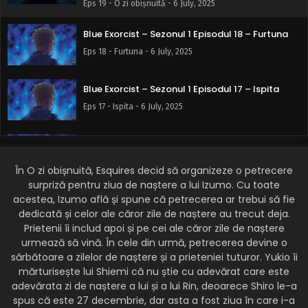
Eps 19 - O zi obișnuită - 6 July, 2025
Blue Exorcist – Sezonul 1 Episodul 18 – Furtuna
Eps 18 - Furtuna - 6 July, 2025
Blue Exorcist – Sezonul 1 Episodul 17 – Ispita
Eps 17 - Ispita - 6 July, 2025
Blue Exorcist – Sezonul 1 Episodul 16 – Pariul
Eps 16 - Pariul - 6 July, 2025
În O zi obișnuită, Esquires decid să organizeze o petrecere
surpriză pentru ziua de naștere a lui Izumo. Cu toate
acestea, Izumo află și spune că petrecerea ar trebui să fie
Blue Exorcist – Sezonul 1 Episodul 15 – Un act de
binefacere
dedicată și celor ale căror zile de naștere au trecut deja.
Prietenii îi includ apoi și pe cei ale căror zile de naștere
Eps 15 - Un act de binefacere - 6 July, 2025
urmează să vină. În cele din urmă, petrecerea devine o
sărbătoare a zilelor de naștere și a prieteniei tuturor. Yukio îi
Blue Exorcist – Sezonul 1 Episodul 14 – Un picnic
mărturisește lui Shiemi că nu știe cu adevărat care este
distractiv
adevărata zi de naștere a lui și a lui Rin, deoarece Shiro le-a
Eps 14 - Un picnic distractiv - 6 July, 2025
spus că este 27 decembrie, dar asta a fost ziua în care i-a