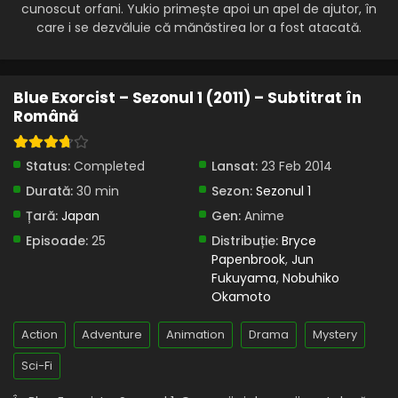
cunoscut orfani. Yukio primește apoi un apel de ajutor, în
Blue Exorcist – Sezonul 1 Episodul 13 – Dovada
care i se dezvăluie că mănăstirea lor a fost atacată.
Eps 13 - Dovada - 6 July, 2025
Blue Exorcist – Sezonul 1 Episodul 12 – Leapșa
Blue Exorcist – Sezonul 1 (2011) – Subtitrat în
Eps 12 - Leapșa - 6 July, 2025
Română
Blue Exorcist – Sezonul 1 Episodul 11 – Demonul
Status:
Completed
Lansat:
23 Feb 2014
din adâncuri
Durată:
30 min
Sezon:
Sezonul 1
Eps 11 - Demonul din adâncuri - 6 July, 2025
Țară:
Japan
Gen:
Anime
Blue Exorcist – Sezonul 1 Episodul 10 – Pisica
Episoade:
25
Distribuție:
Bryce
neagră
Papenbrook
,
Jun
Fukuyama
,
Nobuhiko
Eps 10 - Pisica neagră - 6 July, 2025
Okamoto
Blue Exorcist – Sezonul 1 Episodul 9 – Amintiri
Action
Adventure
Animation
Drama
Mystery
Eps 9 - Amintiri - 6 July, 2025
Sci-Fi
Blue Exorcist – Sezonul 1 Episodul 8 – Un om