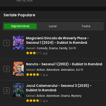
Dec 24, 2024
Seriale Populare
Săptămânal
Lunar
Toate
Magicienii Dincolo de Waverly Place -
Sezonul 1 (2024) - Dublat în Română
1
Genuri
:
Comedy
,
Drama
,
Family
,
Sci-Fi
6.5
Naruto - Sezonul 1 (2002) - Dublat în Română
2
Genuri
:
Action
,
Adventure
,
Animation
,
Sci-Fi
8.4
Jocul Calamarului - Sezonul 3 (2025) -
Dublat în Română
3
Genuri
:
Action
,
Adventure
,
Drama
,
Mystery
8.0