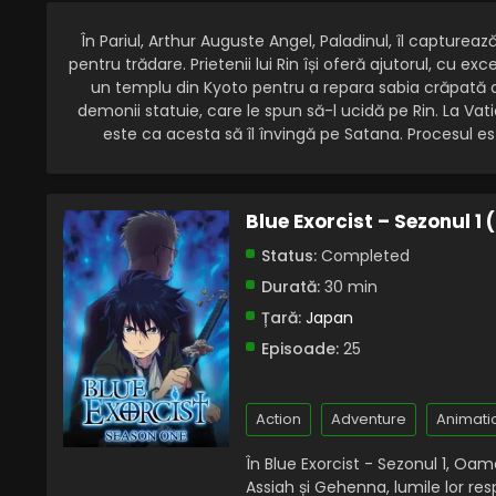
În Pariul, Arthur Auguste Angel, Paladinul, îl captureaz
pentru trădare. Prietenii lui Rin își oferă ajutorul, cu e
un templu din Kyoto pentru a repara sabia crăpată a l
demonii statuie, care le spun să-l ucidă pe Rin. La Vati
este ca acesta să îl învingă pe Satana. Procesul es
Blue Exorcist – Sezonul 1
Status:
Completed
Durată:
30 min
Țară:
Japan
Episoade:
25
Action
Adventure
Animati
În Blue Exorcist - Sezonul 1, Oam
Assiah și Gehenna, lumile lor re