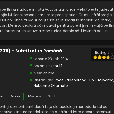
ă pe Rin și îl aduce în fața Vaticanului, unde Mefisto este judecat
xcepția lui Konekomaru, care este prea speriat. Grupul călătorește 
ui Rin, unde Yukio și Ryuji sunt scufundați în îndoială de mara,
can, Mefisto declară că motivul pentru care îl ține în viață pe Ri
te întrerupt de un Amaimon furios, dornic să-l învingă pe Rin.
 (2011) – Subtitrat în Română
Rating 7.4
Lansat:
23 Feb 2014
Sezon:
Sezonul 1
Gen:
Anime
Distribuție:
Bryce Papenbrook
,
Jun Fukuyama
Nobuhiko Okamoto
on
Drama
Mystery
Sci-Fi
enii și demonii sunt două fețe ale aceleiași monede, la fel ca
spective. Singura modalitate de a călători între aceste tărâmuri