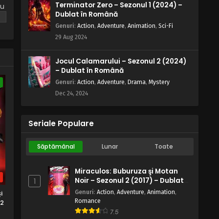
Terminator Zero – Sezonul 1 (2024) –
nu
Blue Exorcist – Sezonul 1 Episodul 5
Dublat în Română
o
– Un băiat din templul blestemat
Genuri
:
Action
,
Adventure
,
Animation
,
Sci-Fi
să
Eps 5 - Un băiat din templul blestemat - 6
29 Aug 2024
July, 2025
Jocul Calamarului – Sezonul 2 (2024)
Blue Exorcist – Sezonul 1 Episodul 4
– Dublat în Română
– Grădina din Amahara
Genuri
:
Action
,
Adventure
,
Drama
,
Mystery
e
Eps 4 - Grădina din Amahara - 6 July, 2025
Dec 24, 2024
Blue Exorcist – Sezonul 1 Episodul 3
– Frații
Seriale Populare
Eps 3 - Frații - 6 July, 2025
Săptămânal
Lunar
Toate
Blue Exorcist – Sezonul 1 Episodul 2
– Poarta Gheenei
Miraculos: Buburuza şi Motan
Eps 2 - Poarta Gheenei - 6 July, 2025
b
Noir – Sezonul 2 (2017) – Dublat
1
în Română
Blue Exorcist – Sezonul 1 Episodul 1
Genuri
:
Action
,
Adventure
,
Animation
,
i
Romance
– Diavolul e în sufletul omenesc
 2
7.5
Eps 1 - Diavolul e în sufletul omenesc - 6