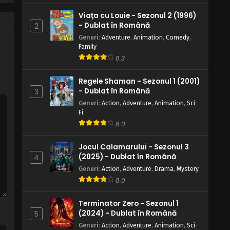
July, 2025
Viața cu Louie - Sezonul 2 (1996)
- Dublat în Română
2
Genuri
:
Adventure
,
Animation
,
Comedy
,
Family
8.3
Regele Shaman - Sezonul 1 (2001)
- Dublat în Română
3
Genuri
:
Action
,
Adventure
,
Animation
,
Sci-
Fi
8.0
Jocul Calamarului - Sezonul 3
(2025) - Dublat în Română
4
Genuri
:
Action
,
Adventure
,
Drama
,
Mystery
8.0
Terminator Zero - Sezonul 1
(2024) - Dublat în Română
5
Genuri
:
Action
,
Adventure
,
Animation
,
Sci-