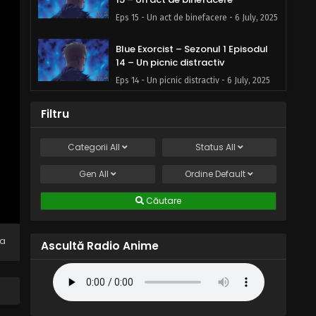
Eps 15 - Un act de binefacere - 6 July, 2025
Blue Exorcist – Sezonul 1 Episodul
14 – Un picnic distractiv
Eps 14 - Un picnic distractiv - 6 July, 2025
Blue Exorcist – Sezonul 1 Episodul
Filtru
13 – Dovada
Eps 13 - Dovada - 6 July, 2025
Categorii
All
Status
All
Gen
All
Blue Exorcist – Sezonul 1 Episodul
Ordine
Default
12 – Leapșa
Căutare
Eps 12 - Leapșa - 6 July, 2025
Blue Exorcist – Sezonul 1 Episodul 11
na
Ascultă Radio Anime
– Demonul din adâncuri
Eps 11 - Demonul din adâncuri - 6 July,
2025
Blue Exorcist – Sezonul 1 Episodul