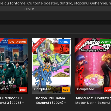
tile cu fantome. Cu toate acestea, Satana, stăpânul Gehennei, 
re să o posede și, prin urmare, rămâne închis în lumea sa. Într-
siah, el îl trimite în locul său pe fiul său, cu intenția ca acesta 
apabil să fie posedat de regele demonilor.
D
COMPLETED
COMPLETED
Live-Action
Anime
Desen
leted
Completed
Completed
Dub
Sub
Du
l Calamarului –
Dragon Ball DAIMA –
Miraculos: Buburuza ş
onul 3 (2025) –
Sezonul 1 (2024) –
Motan Noir – Sezonul
lat în Română
Subtitrat în Română
(2017) – Dublat în