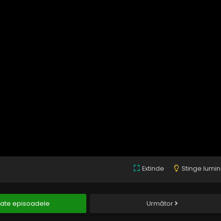
Extinde
Stinge lumi
ate episoadele
Următor