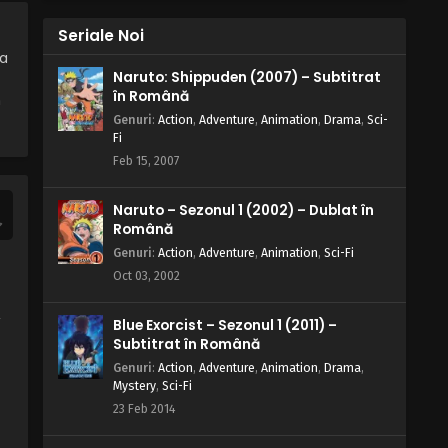
10 – Pisica neagră
Seriale Noi
Eps 10 - Pisica neagră - 6 July, 2025
la
Naruto: Shippuden (2007) – Subtitrat
Blue Exorcist – Sezonul 1 Episodul 9
în Română
n
– Amintiri
Genuri
:
Action
,
Adventure
,
Animation
,
Drama
,
Sci-
Eps 9 - Amintiri - 6 July, 2025
Fi
Feb 15, 2007
Blue Exorcist – Sezonul 1 Episodul 8
– Un om oarecare era bolnav
Naruto – Sezonul 1 (2002) – Dublat în
Eps 8 - Un om oarecare era bolnav - 6 July,
Română
2025
Genuri
:
Action
,
Adventure
,
Animation
,
Sci-Fi
Oct 03, 2002
Blue Exorcist – Sezonul 1 Episodul 7
– Un stol de fluierar
,
Blue Exorcist – Sezonul 1 (2011) –
Eps 7 - Un stol de fluierar - 6 July, 2025
Subtitrat în Română
Genuri
:
Action
,
Adventure
,
Animation
,
Drama
,
Blue Exorcist – Sezonul 1 Episodul 6
Mystery
,
Sci-Fi
– Bucătarul fantomă
23 Feb 2014
Eps 6 - Bucătarul fantomă - 6 July, 2025