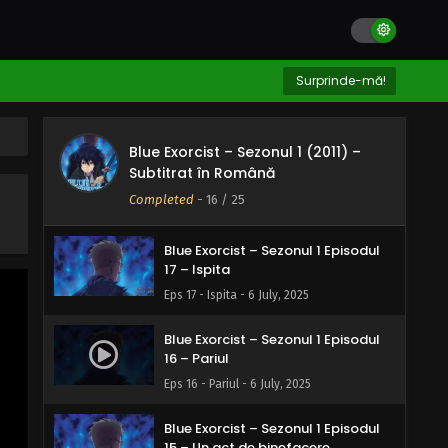
20 – Masca
Eps 20 - Masca - 6 July, 2025
Blue Exorcist – Sezonul 1 Episodul
Surprinde-mă!
19 – O zi obișnuită
Eps 19 - O zi obișnuită - 6 July, 2025
Blue Exorcist – Sezonul 1 (2011) –
Blue Exorcist – Sezonul 1 Episodul
Subtitrat în Română
18 – Furtuna
Completed
-
16
/ 25
Eps 18 - Furtuna - 6 July, 2025
Blue Exorcist – Sezonul 1 Episodul
17 – Ispita
Eps 17 - Ispita - 6 July, 2025
Blue Exorcist – Sezonul 1 Episodul
16 – Pariul
Eps 16 - Pariul - 6 July, 2025
Blue Exorcist – Sezonul 1 Episodul
15 – Un act de binefacere