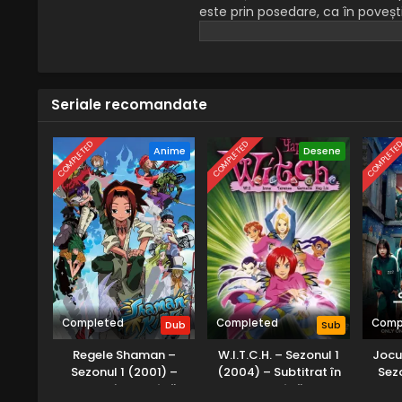
este prin posedare, ca în poveș
găsește un gazdă potrivită pe ca
încercare disperată de a cuceri As
devină în cele din urmă un vas c
Seriale recomandate
COMPLETED
COMPLETED
COMPLETE
Anime
Desene
Completed
Completed
Comp
Dub
Sub
Regele Shaman –
W.I.T.C.H. – Sezonul 1
Jocu
Sezonul 1 (2001) –
(2004) – Subtitrat în
Sez
Dublat în Română
Română
Dub