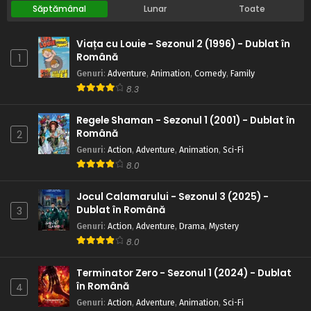
Săptămânal
Lunar
Toate
Viața cu Louie - Sezonul 2 (1996) - Dublat în
Română
1
Genuri
:
Adventure
,
Animation
,
Comedy
,
Family
8.3
Regele Shaman - Sezonul 1 (2001) - Dublat în
Română
2
Genuri
:
Action
,
Adventure
,
Animation
,
Sci-Fi
8.0
Jocul Calamarului - Sezonul 3 (2025) -
Dublat în Română
3
Genuri
:
Action
,
Adventure
,
Drama
,
Mystery
8.0
Terminator Zero - Sezonul 1 (2024) - Dublat
în Română
4
Genuri
:
Action
,
Adventure
,
Animation
,
Sci-Fi