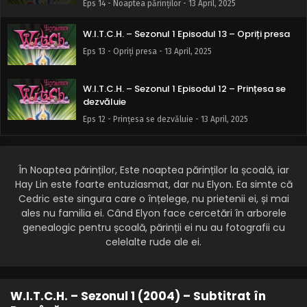
Eps 14 - Noaptea părinților - 13 April, 2025
W.I.T.C.H. – Sezonul 1 Episodul 13 – Opriți presa
Eps 13 - Opriți presa - 13 April, 2025
W.I.T.C.H. – Sezonul 1 Episodul 12 – Prințesa se
dezvăluie
Eps 12 - Prințesa se dezvăluie - 13 April, 2025
W.I.T.C.H. – Sezonul 1 Episodul 11 – Steaua din
Threbe
În Noaptea părinților, Este noaptea părinților la școală, iar
Eps 11 - Steaua din Threbe - 13 April, 2025
Hay Lin este foarte entuziasmat, dar nu Elyon. Ea simte că
Cedric este singura care o înțelege, nu prietenii ei, și mai
W.I.T.C.H. – Sezonul 1 Episodul 10 – Capcana din
ales nu familia ei. Când Elyon face cercetări în arborele
tablou
genealogic pentru școală, părinții ei nu au fotografii cu
celelalte rude ale ei.
Eps 10 - Capcana din tablou - 13 April, 2025
W.I.T.C.H. – Sezonul 1 Episodul 9 – Întoarcerea
căutătorului
W.I.T.C.H. – Sezonul 1 (2004) – Subtitrat în
Eps 9 - Întoarcerea căutătorului - 13 April, 2025