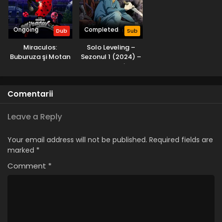
Ongoing
Completed
Dub
Sub
Miraculos:
Solo Leveling –
Buburuza şi Motan
Sezonul 1 (2024) –
Noir – Sezonul 6
Subtitrat în
(2025) – Dublat în
Română
Română
Comentarii
Leave a Reply
Your email address will not be published.
Required fields are
marked
*
Comment
*