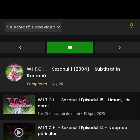
Eps 19 - Minele subacvatice - 13 April, 2025
W.I.T.C.H. – Sezonul 1 Episodul 18 – Cornul lui
Hypnos
Eps 18 - Cornul lui Hypnos - 13 April, 2025
W.I.T.C.H. – Sezonul 1 Episodul 17 – Cameleonii
Mogriffs
Eps 17 - Cameleonii Mogriffs - 13 April, 2025
W.I.T.C.H. – Sezonul 1 (2004) – Subtitrat în
W.I.T.C.H. – Sezonul 1 Episodul 16 – Fantomele lui
Română
Elyon
Completed
-
14
/ 26
Eps 16 - Fantomele lui Elyon - 13 April, 2025
W.I.T.C.H. – Sezonul 1 Episodul 15 – Limacșii de
noroi
Eps 15 - Limacșii de noroi - 13 April, 2025
W.I.T.C.H. – Sezonul 1 Episodul 14 – Noaptea
părinților