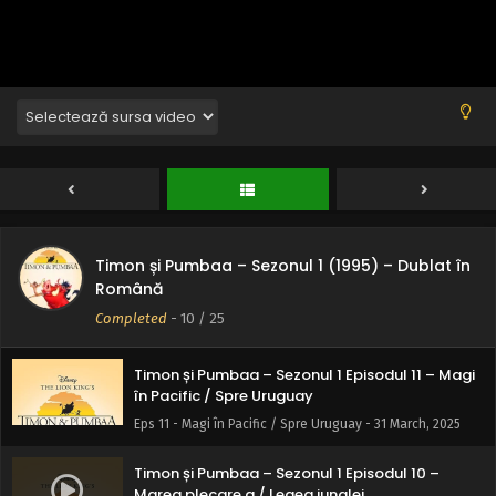
Timon și Pumbaa – Sezonul 1 Episodul 14 –
Nebunie braziliană / Bolnav la marea sudului
Eps 14 - Nebunie braziliană / Bolnav la marea sudului - 31
March, 2025
Timon și Pumbaa – Sezonul 1 Episodul 13 –
Pasărea din Mozambic / Agitație pe ocean
Eps 13 - Pasărea din Mozambic / Agitație pe ocean - 31
March, 2025
Timon și Pumbaa – Sezonul 1 Episodul 12 – Să-ți
Timon și Pumbaa – Sezonul 1 (1995) – Dublat în
faci dreptate / Poveștile lui Rafiki: Chemarea
Română
din ceruri
Eps 12 - Să-ți faci dreptate / Poveștile lui Rafiki: Chemarea
Completed
-
10
/ 25
din ceruri - 31 March, 2025
Timon și Pumbaa – Sezonul 1 Episodul 11 – Magi
în Pacific / Spre Uruguay
Eps 11 - Magi în Pacific / Spre Uruguay - 31 March, 2025
Timon și Pumbaa – Sezonul 1 Episodul 10 –
Marea plecare a / Legea junglei