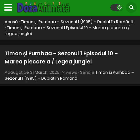
Timon și Pumbaa – Sezonul 1 Episodul 18 –
Dragoste în Madagascar / Minciună și Adevăr
Acasă
›
Timon și Pumbaa – Sezonul 1 (1995) – Dublat în Română
Eps 18 - Dragoste în Madagascar / Minciună și Adevăr - 31
›
Timon și Pumbaa – Sezonul 1 Episodul 10 – Marea plecare a /
March, 2025
Legea junglei
Timon și Pumbaa – Sezonul 1 Episodul 17 –
Minciuna de la Munții Stâncoși / Tremurat în
Timon și Pumbaa – Sezonul 1 Episodul 10 –
Amazon
Marea plecare a / Legea junglei
Eps 17 - Minciuna de la Munții Stâncoși / Tremurat în
Amazon - 31 March, 2025
Adăugat pe
31 March, 2025
·
? views
· Seriale
Timon și Pumbaa –
Sezonul 1 (1995) – Dublat în Română
Timon și Pumbaa – Sezonul 1 Episodul 16 – Ora
Rusiei / Înscrie-te în club
Eps 16 - Ora Rusiei / Înscrie-te în club - 31 March, 2025
Timon și Pumbaa – Sezonul 1 Episodul 15 –
Înșelăciune în Yucon / Dubii în Africa
Eps 15 - Înșelăciune în Yucon / Dubii în Africa - 31 March,
2025