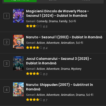
Magicienii Dincolo de Waverly Place -
Sezonul 1 (2024) - Dublat în Română
1
Genuri
:
Comedy
,
Drama
,
Family
,
Sci-Fi
6.5
Naruto - Sezonul 1 (2002) - Dublat în Română
2
Genuri
:
Action
,
Adventure
,
Animation
,
Sci-Fi
8.4
Jocul Calamarului - Sezonul 3 (2025) -
Dublat în Română
3
Genuri
:
Action
,
Adventure
,
Drama
,
Mystery
8.0
Naruto: Shippuden (2007) - Subtitrat în
Română
4
Genuri
:
Action
,
Adventure
,
Animation
,
Drama
,
Sci-Fi
8.7