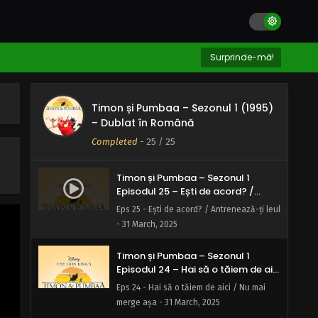
Surprinde-mă!
Timon și Pumbaa – Sezonul 1 (1995)
– Dublat în Română
Completed
-
25
/ 25
Timon și Pumbaa – Sezonul 1
Episodul 25 – Ești de acord? /
Antrenează-ți leul
Eps 25 - Ești de acord? / Antrenează-ți leul
- 31 March, 2025
Timon și Pumbaa – Sezonul 1
Episodul 24 – Hai să o tăiem de aici
/ Nu mai merge așa
Eps 24 - Hai să o tăiem de aici / Nu mai
merge așa - 31 March, 2025