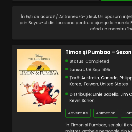
În Ești de acord? / Antrenează-ți leul, Un oposum înț
prin Bayou-ul din Louisiana pentru a ajunge la marel
când un monstru înal
Timon și Pumbaa – Sezonu
Status:
Completed
Lansat:
08 Sep 1995
Țară:
Australia
,
Canada
,
Philip
Korea
,
Taiwan
,
United States
Distribuție:
Ernie Sabella
,
Jim 
Kevin Schon
Adventure
Animation
Com
În Timon și Pumbaa, serialul îi 
mistreț, ambele personaje din R