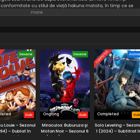
conformitate cu stilul de viață hakuna matata, în timp ce se
ndriei și pleacă în aventuri. Din junglele Africii până în alte
entat în diverse misiuni și aventuri, fie în căutare de hrană,
recum și pentru a scăpa de pericole, cum ar fi prădătorii, întâlni
lungul călătoriei lor.
D
COMPLETED
Desene
Desene
Anim
leted
Ongoing
Completed
Dub
Dub
Su
cu Louie – Sezonul
Miraculos: Buburuza şi
Solo Leveling – Sezon
994) – Dublat în
Motan Noir – Sezonul 6
1 (2024) – Subtitrat î
Română
(2025) – Dublat în
Română