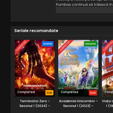
Pumbaa continuă să trăiască în 
aventurează dincolo de Tărâmul Mâ
locuri din lume, duo-ul este prez
distracție, obiecte de valoare, p
diverși noi aliați și dușmani de-a 
Seriale recomandate
COMPLETED
COMPLETED
COMPLETE
Anime
Desene
Completed
Completed
Comp
Sub
Dub
Terminator Zero –
Academia Unicornilor –
Viața 
Sezonul 1 (2024) –
Sezonul 1 (2023) –
1 (1
Dublat în Română
Dublat în Română