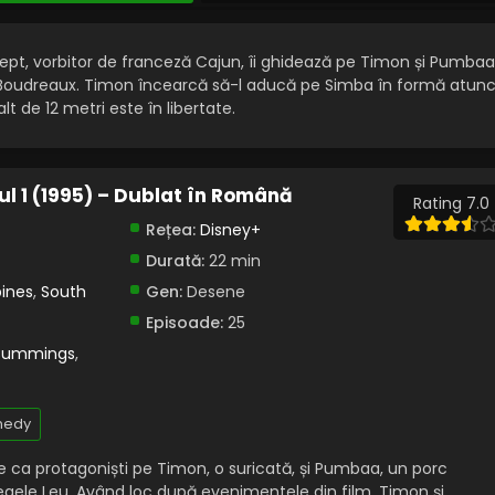
elept, vorbitor de franceză Cajun, îi ghidează pe Timon și Pumbaa
e Boudreaux. Timon încearcă să-l aducă pe Simba în formă atunc
t de 12 metri este în libertate.
l 1 (1995) – Dublat în Română
Rating 7.0
Rețea:
Disney+
Durată:
22 min
pines
,
South
Gen:
Desene
Episoade:
25
Cummings
,
edy
are ca protagoniști pe Timon, o suricată, și Pumbaa, un porc
egele Leu. Având loc după evenimentele din film, Timon și