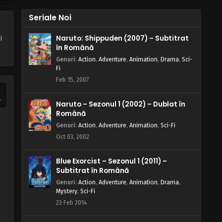
Seriale Noi
Timon și Pumbaa – Sezonul 1
Episodul 19 – Prieteni în deșert /
Poveștile lui Rakini: Frumoasa și
i
Naruto: Shippuden (2007) – Subtitrat
Eps 19 - Prieteni în deșert / Poveștile lui
Urâtul
în Română
Rakini: Frumoasa și Urâtul - 31 March, 2025
Genuri
:
Action
,
Adventure
,
Animation
,
Drama
,
Sci-
Fi
Timon și Pumbaa – Sezonul 1
Feb 15, 2007
Episodul 18 – Dragoste în
Madagascar / Minciună și Adevăr
Eps 18 - Dragoste în Madagascar /
Naruto – Sezonul 1 (2002) – Dublat în
Minciună și Adevăr - 31 March, 2025
Română
Genuri
:
Action
,
Adventure
,
Animation
,
Sci-Fi
Timon și Pumbaa – Sezonul 1
Episodul 17 – Minciuna de la Munții
Oct 03, 2002
Stâncoși / Tremurat în Amazon
Eps 17 - Minciuna de la Munții Stâncoși /
Tremurat în Amazon - 31 March, 2025
Blue Exorcist – Sezonul 1 (2011) –
Subtitrat în Română
Timon și Pumbaa – Sezonul 1
Genuri
:
Action
,
Adventure
,
Animation
,
Drama
,
Episodul 16 – Ora Rusiei / Înscrie-te
Mystery
,
Sci-Fi
în club
23 Feb 2014
Eps 16 - Ora Rusiei / Înscrie-te în club - 31
March, 2025