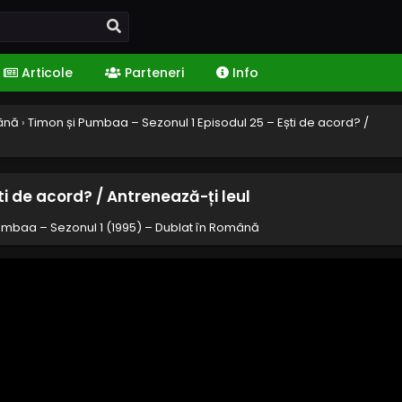
Articole
Parteneri
Info
mână
›
Timon și Pumbaa – Sezonul 1 Episodul 25 – Ești de acord? /
ti de acord? / Antrenează-ți leul
umbaa – Sezonul 1 (1995) – Dublat în Română