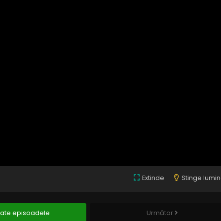
Extinde
Stinge lumi
ate episoadele
Următor