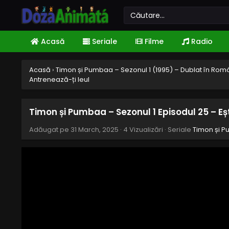
Acasă
Seriale
Filme
Radio
Acasă
›
Timon și Pumbaa – Sezonul 1 (1995) – Dublat în Ro
Antrenează-ți leul
Timon și Pumbaa – Sezonul 1 Episodul 25 – Eș
Adăugat pe
31 March, 2025
·
4 Vizualizări
· Seriale
Timon și P