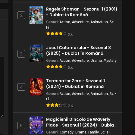
Regele Shaman - Sezonul 1 (2001)
Timon și Pumbaa – Sezonul 1
- Dublat în Română
2
Episodul 11 – Magi în Pacific / Spre
Genuri
:
Action
,
Adventure
,
Animation
,
Sci-
Uruguay
Eps 11 - Magi în Pacific / Spre Uruguay - 31
Fi
March, 2025
8.0
Timon și Pumbaa – Sezonul 1
Jocul Calamarului - Sezonul 3
Episodul 10 – Marea plecare a /
(2025) - Dublat în Română
3
Legea junglei
Eps 10 - Marea plecare a / Legea junglei -
Genuri
:
Action
,
Adventure
,
Drama
,
Mystery
31 March, 2025
8.0
Timon și Pumbaa – Sezonul 1
Terminator Zero - Sezonul 1
Episodul 9 – Înapoi în pustietate /
(2024) - Dublat în Română
4
Aventură în Gabon
Eps 9 - Înapoi în pustietate / Aventură în
Genuri
:
Action
,
Adventure
,
Animation
,
Sci-
Gabon - 31 March, 2025
Fi
7.0
Timon și Pumbaa – Sezonul 1
Episodul 8 – Distracție în Tanzania
Magicienii Dincolo de Waverly
/ Baliverne în Guatemala
Place - Sezonul 1 (2024) - Dublat
5
Eps 8 - Distracție în Tanzania / Baliverne
în Română
în Guatemala - 31 March, 2025
Genuri
:
Comedy
,
Drama
,
Family
,
Sci-Fi