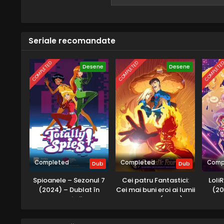
ani. Anna Kyoyama, logodnica lui 
antrenament pentru a-l pregăti
Seriale recomandate
COMPLETED
COMPLETED
COMPLETE
Desene
Desene
Completed
Completed
Comp
Dub
Dub
Spioanele – Sezonul 7
Cei patru Fantastici:
Loli
(2024) – Dublat în
Cei mai buni eroi ai lumii
(20
Română
– Sezonul 1 (2006) –
Dublat în Română