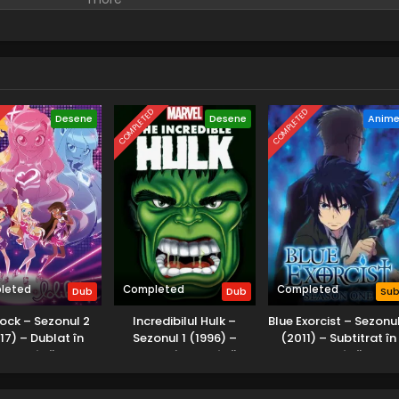
Yoh, intră curând în scenă și îi prescrie un regim brutal de
 pentru turneu.
D
COMPLETED
COMPLETED
Desene
Desene
Anim
leted
Completed
Completed
Dub
Dub
Su
Rock – Sezonul 2
Incredibilul Hulk –
Blue Exorcist – Sezonul
17) – Dublat în
Sezonul 1 (1996) –
(2011) – Subtitrat în
Română
Dublat în Română
Română