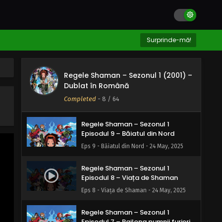
May, 2025
Regele Shaman – Sezonul 1
Episodul 11 – Ploaia care cade în
Surprinde-mă!
primăvară
Eps 11 - Ploaia care cade în primăvară - 24
May, 2025
Regele Shaman – Sezonul 1 (2001) –
Regele Shaman – Sezonul 1
Dublat în Română
Episodul 10 – Soarta a 600 de ani
Completed
-
8
/ 64
Eps 10 - Soarta a 600 de ani - 24 May, 2025
Regele Shaman – Sezonul 1
Episodul 9 – Băiatul din Nord
Eps 9 - Băiatul din Nord - 24 May, 2025
Regele Shaman – Sezonul 1
Episodul 8 – Viața de Shaman
Eps 8 - Viața de Shaman - 24 May, 2025
Regele Shaman – Sezonul 1
Episodul 7 – Pailong pumnii furieri