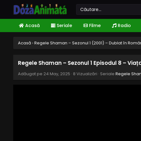
Acasă
Seriale
Filme
Radio
Acasă
›
Regele Shaman – Sezonul 1 (2001) – Dublat în Rom
Regele Shaman – Sezonul 1 Episodul 8 – Via
Adăugat pe
24 May, 2025
·
8 Vizualizări
· Seriale
Regele Sham