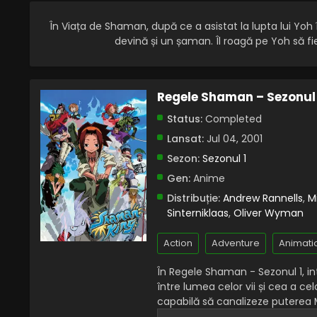
În Viața de Shaman, după ce a asistat la lupta lui Yoh
devină și un șaman. Îl roagă pe Yoh să f
Regele Shaman – Sezonul 
Status:
Completed
Lansat:
Jul 04, 2001
Sezon:
Sezonul 1
Gen:
Anime
Distribuție:
Andrew Rannells
,
M
Sinterniklaas
,
Oliver Wyman
Action
Adventure
Animati
În Regele Shaman - Sezonul 1, in
între lumea celor vii și cea a c
capabilă să canalizeze puterea 
câștigând Lupta Șamanilor, un t