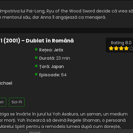
 împotriva lui Pai-Long, Ryu of the Wood Sword decide că vrea s
ie mentorul său, dar Anna îl angajează ca menajeră.
1 (2001) – Dublat în Română
Rating 8.0
Rețea:
Jetix
Durată:
23 min
Țară:
Japan
Episoade:
64
ichael
on
Sci-Fi
triga se învârte în jurul lui Yoh Asakura, un șaman, un medium
elor morți. Yoh încearcă să devină Regele Shaman, o persoană
Marelui Spirit pentru a remodela lumea după cum dorește,
urneu supravegheat de Tribul Patch care are loc o dată la 500 d