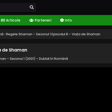
Articole
Parteneri
Info
ână
›
Regele Shaman – Sezonul 1 Episodul 8 – Viața de Shaman
ța de Shaman
an – Sezonul 1 (2001) – Dublat în Română