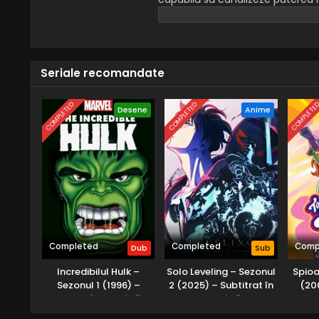
câștigând Lupta Șamanilor, un t
ani. Anna Kyoyama, logodnica lui 
antrenament pentru a-l pregăti
Seriale recomandate
COMPLETED
COMPLETED
COMPLETE
Desene
Anime
Completed
Completed
Comp
Dub
Sub
Incredibilul Hulk –
Solo Leveling – Sezonul
Spioa
Sezonul 1 (1996) –
2 (2025) – Subtitrat în
(20
Dublat în Română
Română