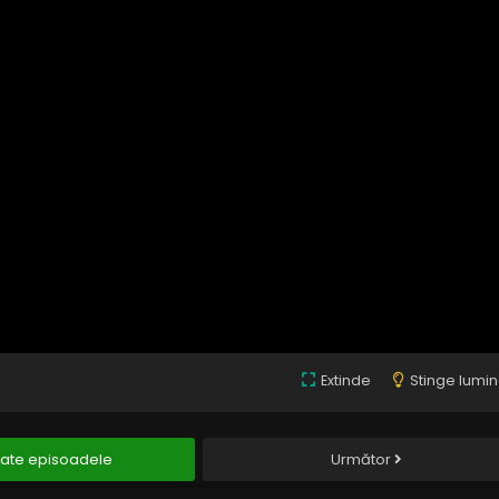
Extinde
Stinge lumi
ate episoadele
Următor