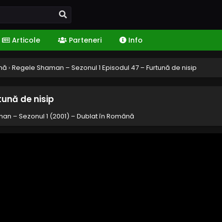
Articole
Parteneri
Info
ână
›
Regele Shaman – Sezonul 1 Episodul 47 – Furtună de nisip
tună de nisip
an – Sezonul 1 (2001) – Dublat în Română