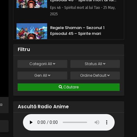
Tao
Eps 46 - Spiritul mort al lui Tao - 25 May,
2025
Regele Shaman – Sezonul 1
Episodul 45 – Spirite mari
Eps 45 - Spirite mari - 25 May, 2025
Filtru
Regele Shaman – Sezonul 1
Episodul 44 – Încă o împingere
Categorii
All
Status
All
Eps 44 - Încă o împingere - 25 May, 2025
Gen
All
Ordine
Default
Regele Shaman – Sezonul 1
Căutare
Episodul 43 – Bătălia Zeilor
Eps 43 - Bătălia Zeilor - 25 May, 2025
na
Ascultă Radio Anime
Regele Shaman – Sezonul 1
Episodul 42 – Spiritul sabiei
Eps 42 - Spiritul sabiei - 25 May, 2025
Regele Shaman – Sezonul 1