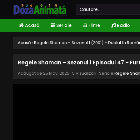
Acasă
Seriale
Filme
Radio
Acasă
›
Regele Shaman – Sezonul 1 (2001) – Dublat în Rom
Regele Shaman – Sezonul 1 Episodul 47 – Fur
Adăugat pe
25 May, 2025
·
5 Vizualizări
· Seriale
Regele Sham