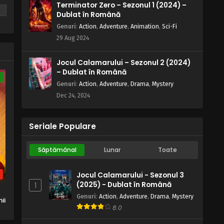
Terminator Zero – Sezonul 1 (2024) –
Eps 37 - Regele glumelor - 25 May, 2025
e
Dublat în Română
Genuri
:
Action
,
Adventure
,
Animation
,
Sci-Fi
Regele Shaman – Sezonul 1
29 Aug 2024
Episodul 36 – Pistolul îngerului
Eps 36 - Pistolul îngerului - 25 May, 2025
Jocul Calamarului – Sezonul 2 (2024)
– Dublat în Română
Regele Shaman – Sezonul 1
e
Episodul 35 – Legenda vampirului
Genuri
:
Action
,
Adventure
,
Drama
,
Mystery
Dec 24, 2024
Eps 35 - Legenda vampirului - 25 May, 2025
Regele Shaman – Sezonul 1
Seriale Populare
Episodul 34 – Marele spa din vest
Eps 34 - Marele spa din vest - 25 May, 2025
Săptămânal
Lunar
Toate
Regele Shaman – Sezonul 1
Episodul 33 – Atacul lui Zeke
b
Jocul Calamarului - Sezonul 3
(2025) - Dublat în Română
1
Eps 33 - Atacul lui Zeke - 25 May, 2025
Genuri
:
Action
,
Adventure
,
Drama
,
Mystery
ii
Regele Shaman – Sezonul 1
8.0
Episodul 32 – Gustul prieteniei