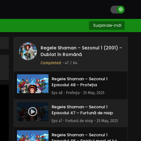
2025
Regele Shaman – Sezonul 1
Episodul 50 – Am un întuneric în
Surprinde-mă!
inima mea
Eps 50 - Am un întuneric în inima mea - 25
May, 2025
Regele Shaman – Sezonul 1 (2001) –
Regele Shaman – Sezonul 1
Dublat în Română
Episodul 49 – Gladiatori
Completed
-
47
/ 64
Eps 49 - Gladiatori - 25 May, 2025
Regele Shaman – Sezonul 1
Episodul 48 – Profeția
Eps 48 - Profeția - 25 May, 2025
Regele Shaman – Sezonul 1
Episodul 47 – Furtună de nisip
Eps 47 - Furtună de nisip - 25 May, 2025
Regele Shaman – Sezonul 1
Episodul 46 – Spiritul mort al lui