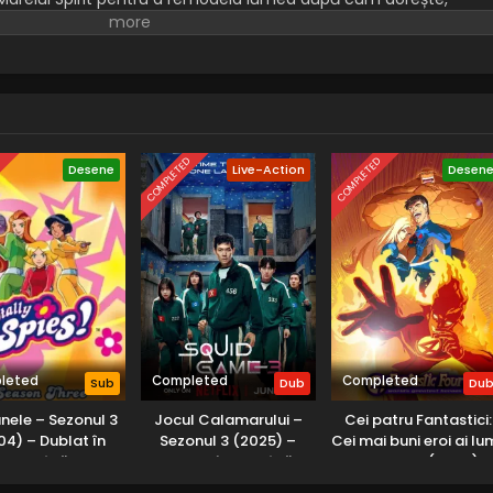
urneu supravegheat de Tribul Patch care are loc o dată la 500 d
Yoh, intră curând în scenă și îi prescrie un regim brutal de
 pentru turneu.
D
COMPLETED
COMPLETED
Desene
Live-Action
Desen
leted
Completed
Completed
Sub
Dub
Du
nele – Sezonul 3
Jocul Calamarului –
Cei patru Fantastici:
04) – Dublat în
Sezonul 3 (2025) –
Cei mai buni eroi ai lum
Română
Dublat în Română
– Sezonul 1 (2006) –
Dublat în Română