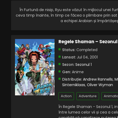
În Furtună de nisip, Ryu este văzut în mijlocul unei f
ceva timp înainte, în timp ce făcea o plimbare prin sa
a echipei Arabian și împărtășeș
Regele Shaman – Sezonul 
Status:
Completed
Lansat:
Jul 04, 2001
Sezon:
Sezonul 1
Gen:
Anime
Distribuție:
Andrew Rannells
,
M
Sinterniklaas
,
Oliver Wyman
Action
Adventure
Animati
În Regele Shaman - Sezonul 1, in
între lumea celor vii și cea a c
capabilă să canalizeze puterea 