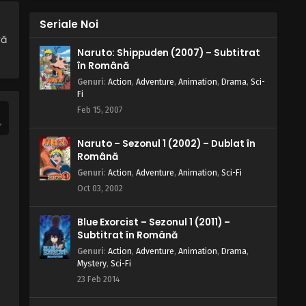
Episodul 41 – Explozibil peste
Seriale Noi
Suflete
Eps 41 - Explozibil peste Suflete - 25 May,
ră
2025
Naruto: Shippuden (2007) – Subtitrat
în Română
Regele Shaman – Sezonul 1
Genuri
:
Action
,
Adventure
,
Animation
,
Drama
,
Sci-
Episodul 40 – O atingere a
Fi
Diavolului
Eps 41 - O atingere a Diavolului - 25 May,
Feb 15, 2007
2025
Naruto – Sezonul 1 (2002) – Dublat în
Regele Shaman – Sezonul 1
Română
Episodul 39 – Echipa Floare
Genuri
:
Action
,
Adventure
,
Animation
,
Sci-Fi
Eps 39 - Echipa Floare - 25 May, 2025
Oct 03, 2002
Regele Shaman – Sezonul 1
Blue Exorcist – Sezonul 1 (2011) –
Episodul 38 – Legenda lui Seminoa
Subtitrat în Română
Eps 38 - Legenda lui Seminoa - 25 May,
Genuri
:
Action
,
Adventure
,
Animation
,
Drama
,
2025
Mystery
,
Sci-Fi
23 Feb 2014
Regele Shaman – Sezonul 1
Episodul 37 – Regele glumelor