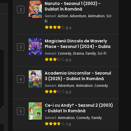
amare a lui Horohoro
Naruto - Sezonul 1 (2002) -
Eps 32 - Gustul prieteniei amare a lui
Dublat în Română
2
Horohoro - 25 May, 2025
Genuri
:
Action
,
Adventure
,
Animation
,
Sci-
Fi
Regele Shaman – Sezonul 1
Episodul 31 – Pădurea spiritelor
8.4
Eps 31 - Pădurea spiritelor - 25 May, 2025
Magicienii Dincolo de Waverly
Place - Sezonul 1 (2024) - Dublat
3
Regele Shaman – Sezonul 1
în Română
Genuri
Episodul 30 – Clopotul oracol
:
Comedy
,
Drama
,
Family
,
Sci-Fi
furat
6.5
Eps 30 - Clopotul oracol furat - 25 May,
2025
Academia Unicornilor - Sezonul
3 (2025) - Dublat în Română
4
Regele Shaman – Sezonul 1
Genuri
Episodul 29 – Super intestine
:
Adventure
,
Animation
,
Comedy
6.5
Eps 29 - Super intestine - 25 May, 2025
Ce-i cu Andy? - Sezonul 2 (2003)
Regele Shaman – Sezonul 1
- Dublat în Română
5
Episodul 28 – Revanșa lui Lyserg
Genuri
:
Animation
,
Comedy
,
Family
Eps 28 - Revanșa lui Lyserg - 25 May, 2025
7.6