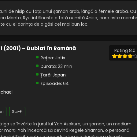
urtuni de nisip cu fața unui șaman arab, lângă o femeie arabă. Cu
t cu Manta, Ryu întâlnește o fată numită Anise, care este memb
te cu el dorința de a găsi cel mai bun loc.
1 (2001) – Dublat în Română
Rating 8.0
Rețea:
Jetix
Durată:
23 min
Țară:
Japan
Episoade:
64
ichael
on
Sci-Fi
triga se învârte în jurul lui Yoh Asakura, un șaman, un medium
elor morți. Yoh încearcă să devină Regele Shaman, o persoană
Marelui Spirit pentru a remodela lumea după cum dorește,