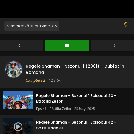
Eps 47 - Furtună de nisip - 25 May, 2025
Regele Shaman – Sezonul 1 Episodul 46 –
Spiritul mort al lui Tao
Eps 46 - Spiritul mort al lui Tao - 25 May, 2025
Regele Shaman – Sezonul 1 Episodul 45 – Spirite
mari
Eps 45 - Spirite mari - 25 May, 2025
Regele Shaman – Sezonul 1 (2001) – Dublat în
Regele Shaman – Sezonul 1 Episodul 44 – Încă o
Română
împingere
Completed
-
42
/ 64
Eps 44 - Încă o împingere - 25 May, 2025
Regele Shaman – Sezonul 1 Episodul 43 –
Bătălia Zeilor
Eps 43 - Bătălia Zeilor - 25 May, 2025
Regele Shaman – Sezonul 1 Episodul 42 –
Spiritul sabiei