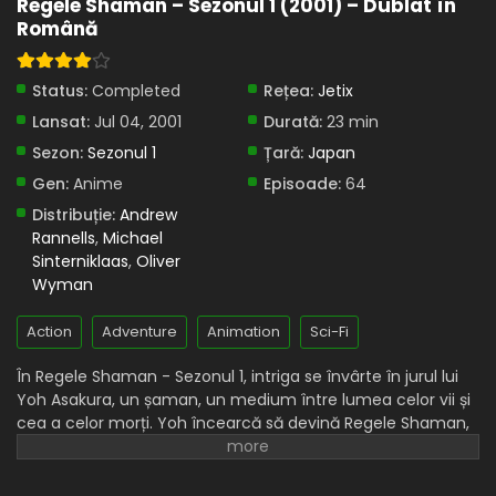
Regele Shaman – Sezonul 1 (2001) – Dublat în
Eps 37 - Regele glumelor - 25 May, 2025
Română
Regele Shaman – Sezonul 1 Episodul 36 –
Pistolul îngerului
Status:
Completed
Rețea:
Jetix
Eps 36 - Pistolul îngerului - 25 May, 2025
Lansat:
Jul 04, 2001
Durată:
23 min
Regele Shaman – Sezonul 1 Episodul 35 –
Sezon:
Sezonul 1
Țară:
Japan
Legenda vampirului
Gen:
Anime
Episoade:
64
Eps 35 - Legenda vampirului - 25 May, 2025
Distribuție:
Andrew
Rannells
,
Michael
Regele Shaman – Sezonul 1 Episodul 34 –
Sinterniklaas
,
Oliver
Marele spa din vest
Wyman
Eps 34 - Marele spa din vest - 25 May, 2025
Action
Adventure
Animation
Sci-Fi
Regele Shaman – Sezonul 1 Episodul 33 – Atacul
lui Zeke
În Regele Shaman - Sezonul 1, intriga se învârte în jurul lui
Yoh Asakura, un șaman, un medium între lumea celor vii și
Eps 33 - Atacul lui Zeke - 25 May, 2025
cea a celor morți. Yoh încearcă să devină Regele Shaman,
o persoană capabilă să canalizeze puterea Marelui Spirit
Regele Shaman – Sezonul 1 Episodul 32 – Gustul
prieteniei amare a lui Horohoro
pentru a remodela lumea după cum dorește, câștigând
Lupta Șamanilor, un turneu supravegheat de Tribul Patch
Eps 32 - Gustul prieteniei amare a lui Horohoro - 25 May,