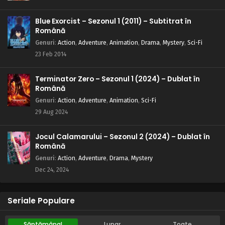
care anunță începutul
Eps 12 - Steaua care anunță începutul - 24 May, 2025
Blue Exorcist – Sezonul 1 (2011) – Subtitrat în
Română
Regele Shaman – Sezonul 1 Episodul 11 – Ploaia
Genuri
:
Action
,
Adventure
,
Animation
,
Drama
,
Mystery
,
Sci-Fi
care cade în primăvară
23 Feb 2014
Eps 11 - Ploaia care cade în primăvară - 24 May, 2025
Terminator Zero – Sezonul 1 (2024) – Dublat în
Regele Shaman – Sezonul 1 Episodul 10 – Soarta
Română
a 600 de ani
Genuri
:
Action
,
Adventure
,
Animation
,
Sci-Fi
Eps 10 - Soarta a 600 de ani - 24 May, 2025
29 Aug 2024
Regele Shaman – Sezonul 1 Episodul 9 – Băiatul
din Nord
Jocul Calamarului – Sezonul 2 (2024) – Dublat în
Română
Eps 9 - Băiatul din Nord - 24 May, 2025
Genuri
:
Action
,
Adventure
,
Drama
,
Mystery
Dec 24, 2024
Regele Shaman – Sezonul 1 Episodul 8 – Viața
de Shaman
Eps 8 - Viața de Shaman - 24 May, 2025
Seriale Populare
Regele Shaman – Sezonul 1 Episodul 7 – Pailong
Săptămânal
Lunar
Toate