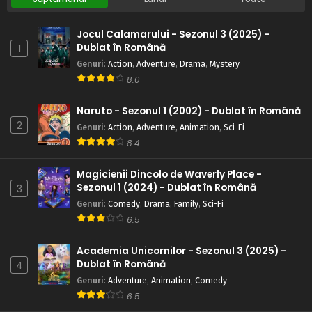
pumnii furieri
Eps 7 - Pailong pumnii furieri - 24 May, 2025
Jocul Calamarului - Sezonul 3 (2025) -
Dublat în Română
1
Regele Shaman – Sezonul 1 Episodul 6 –
Maestrul Kung-Fu
Genuri
:
Action
,
Adventure
,
Drama
,
Mystery
8.0
Eps 6 - Maestrul Kung-Fu - 24 May, 2025
Regele Shaman – Sezonul 1 Episodul 5 – O
Naruto - Sezonul 1 (2002) - Dublat în Română
șamană care e matură pentru vârsta ei
2
Genuri
:
Action
,
Adventure
,
Animation
,
Sci-Fi
Eps 5 - O șamană care e matură pentru vârsta ei - 24 May,
8.4
2025
Magicienii Dincolo de Waverly Place -
Regele Shaman – Sezonul 1 Episodul 4 – Unire
Sezonul 1 (2024) - Dublat în Română
3
perfectă
Genuri
:
Comedy
,
Drama
,
Family
,
Sci-Fi
Eps 4 - Unire perfectă - 24 May, 2025
6.5
Regele Shaman – Sezonul 1 Episodul 3 – Un alt
Academia Unicornilor - Sezonul 3 (2025) -
șaman
Dublat în Română
4
Genuri
:
Adventure
,
Animation
,
Comedy
Eps 3 - Un alt șaman - 24 May, 2025
6.5
Regele Shaman – Sezonul 1 Episodul 2 –