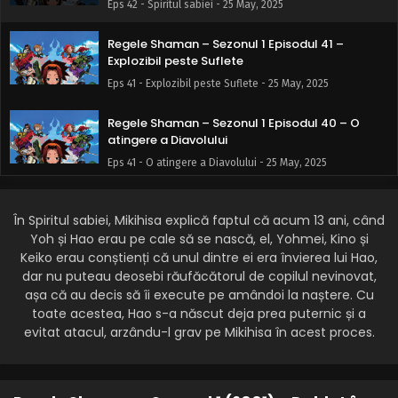
Eps 42 - Spiritul sabiei - 25 May, 2025
Regele Shaman – Sezonul 1 Episodul 41 –
Explozibil peste Suflete
Eps 41 - Explozibil peste Suflete - 25 May, 2025
Regele Shaman – Sezonul 1 Episodul 40 – O
atingere a Diavolului
Eps 41 - O atingere a Diavolului - 25 May, 2025
Regele Shaman – Sezonul 1 Episodul 39 – Echipa
Floare
În Spiritul sabiei, Mikihisa explică faptul că acum 13 ani, când
Yoh și Hao erau pe cale să se nască, el, Yohmei, Kino și
Eps 39 - Echipa Floare - 25 May, 2025
Keiko erau conștienți că unul dintre ei era învierea lui Hao,
dar nu puteau deosebi răufăcătorul de copilul nevinovat,
Regele Shaman – Sezonul 1 Episodul 38 –
așa că au decis să îi execute pe amândoi la naștere. Cu
Legenda lui Seminoa
toate acestea, Hao s-a născut deja prea puternic și a
Eps 38 - Legenda lui Seminoa - 25 May, 2025
evitat atacul, arzându-l grav pe Mikihisa în acest proces.
Regele Shaman – Sezonul 1 Episodul 37 – Regele
glumelor