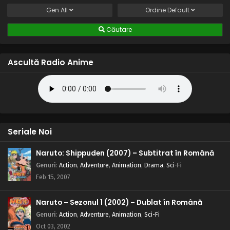
Eps 17 - Călătoria a doi oameni în cel mai bun loc - 25 May,
Gen
All
Ordine
Default
2025
Căutare
Regele Shaman – Sezonul 1 Episodul 16 –
Dragostea lui Faust
Ascultă Radio Anime
Eps 16 - Dragostea lui Faust - 24 May, 2025
Regele Shaman – Sezonul 1 Episodul 15 –
Ucigașii oaselor
Eps 15 - Ucigașii oaselor - 24 May, 2025
Regele Shaman – Sezonul 1 Episodul 14 – Lupta
Seriale Noi
șaman
Naruto: Shippuden (2007) – Subtitrat în Română
Eps 14 - Lupta șaman - 24 May, 2025
Genuri
:
Action
,
Adventure
,
Animation
,
Drama
,
Sci-Fi
Regele Shaman – Sezonul 1 Episodul 13 – Steaua
Feb 15, 2007
destinului
Eps 13 - Steaua destinului - 24 May, 2025
Naruto – Sezonul 1 (2002) – Dublat în Română
Genuri
:
Action
,
Adventure
,
Animation
,
Sci-Fi
Regele Shaman – Sezonul 1 Episodul 12 – Steaua
Oct 03, 2002