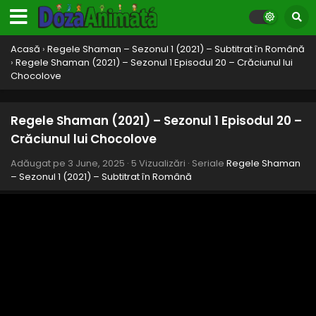
Osore Le Voile Partea I
Eps 30 - Osore Le Voile Partea I - 16 June, 2025
Acasă
›
Regele Shaman – Sezonul 1 (2021) – Subtitrat în Română
Regele Shaman (2021) – Sezonul 1 Episodul 29 –
›
Regele Shaman (2021) – Sezonul 1 Episodul 20 – Crăciunul lui
Emeth
Chocolove
Eps 29 - Emeth - 16 June, 2025
Regele Shaman (2021) – Sezonul 1 Episodul 28 –
Regele Shaman (2021) – Sezonul 1 Episodul 20 –
Decizia lui Yoh
Crăciunul lui Chocolove
Eps 28 - Decizia lui Yoh - 16 June, 2025
Adăugat pe
3 June, 2025
·
5 Vizualizări
· Seriale
Regele Shaman
– Sezonul 1 (2021) – Subtitrat în Română
Regele Shaman (2021) – Sezonul 1 Episodul 27 –
Adio pentru totdeauna
Eps 27 - Adio pentru totdeauna - 16 June, 2025
Regele Shaman (2021) – Sezonul 1 Episodul 26 –
Mikihisa Typhoon
Eps 26 - Mikihisa Typhoon - 16 June, 2025
Regele Shaman (2021) – Sezonul 1 Episodul 25 –