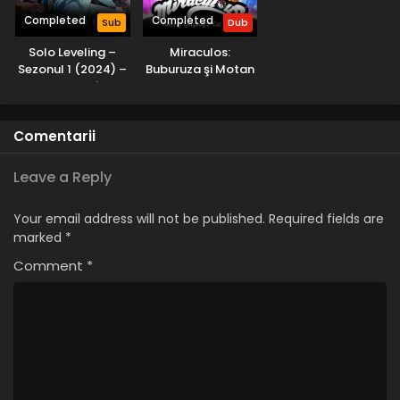
Eps 5 - Suflet divin - 31 May, 2025
Completed
Completed
Sub
Dub
Solo Leveling –
Miraculos:
Regele Shaman (2021) – Sezonul 1 Episodul 4 –
Sezonul 1 (2024) –
Buburuza şi Motan
Cel mai bun loc
Subtitrat în
Noir – Sezonul 4
Eps 4 - Cel mai bun loc - 31 May, 2025
Română
(2021) – Dublat în
Română
Regele Shaman (2021) – Sezonul 1 Episodul 3 –
Comentarii
Anna și Tao Jun
Eps 3 - Anna și Tao Jun - 25 May, 2025
Leave a Reply
Regele Shaman (2021) – Sezonul 1 Episodul 2 –
Your email address will not be published.
Required fields are
Un alt Shaman
marked
*
Eps 2 - Un alt Shaman - 25 May, 2025
Comment
*
Regele Shaman (2021) – Sezonul 1 Episodul 1 –
Băiatul care dansează cu fantome
Eps 1 - Băiatul care dansează cu fantome - 25 May, 2025