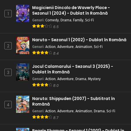
Magicienii Dincolo de Waverly Place -
Sezonul 1 (2024) - Dublat în Română
1
Genuri
:
Comedy
,
Drama
,
Family
,
Sci-Fi
6.5
Naruto - Sezonul 1 (2002) - Dublat în Română
2
Genuri
:
Action
,
Adventure
,
Animation
,
Sci-Fi
8.4
Jocul Calamarului - Sezonul 3 (2025) -
Dublat în Română
3
Genuri
:
Action
,
Adventure
,
Drama
,
Mystery
8.0
Naruto: Shippuden (2007) - Subtitrat în
Română
4
Genuri
:
Action
,
Adventure
,
Animation
,
Drama
,
Sci-Fi
8.7
Regele Shaman - Sezonul 1 (2001) - Dublat în