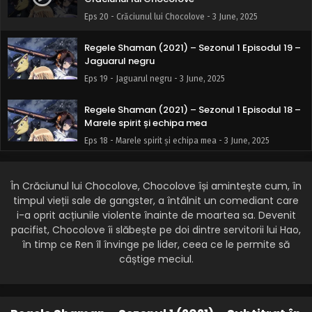
Eps 20 - Crăciunul lui Chocolove - 3 June, 2025
Regele Shaman (2021) – Sezonul 1 Episodul 19 –
Jaguarul negru
Eps 19 - Jaguarul negru - 3 June, 2025
Regele Shaman (2021) – Sezonul 1 Episodul 18 –
Marele spirit și echipa mea
Eps 18 - Marele spirit și echipa mea - 3 June, 2025
Regele Shaman (2021) – Sezonul 1 Episodul 17 –
Pistolele îngerilor
În Crăciunul lui Chocolove, Chocolove își amintește cum, în
timpul vieții sale de gangster, a întâlnit un comediant care
Eps 17 - Pistolele îngerilor - 3 June, 2025
i-a oprit acțiunile violente înainte de moartea sa. Devenit
pacifist, Chocolove îi slăbește pe doi dintre servitorii lui Hao,
Regele Shaman (2021) – Sezonul 1 Episodul 16 –
în timp ce Ren îl învinge pe lider, ceea ce le permite să
Intrați în Ultra-Pompadour
câștige meciul.
Eps 16 - Intrați în Ultra-Pompadour - 3 June, 2025
Regele Shaman (2021) – Sezonul 1 Episodul 15 –
Când piesele se unesc