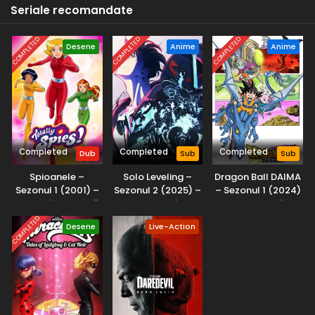
Seriale recomandate
atotputernicul Rege Șaman.
Eps 27 - Adio pentru totdeauna - 16 June, 2025
COMPLETED
COMPLETED
COMPLETED
Regele Shaman (2021) – Sezonul 1 Episodul 26 –
Desene
Anime
Anime
Mikihisa Typhoon
Eps 26 - Mikihisa Typhoon - 16 June, 2025
Regele Shaman (2021) – Sezonul 1 Episodul 25 –
Marele Onmyoji Hao Asakura
Eps 25 - Marele Onmyoji Hao Asakura - 16 June, 2025
Completed
Completed
Completed
Dub
Sub
Sub
Regele Shaman (2021) – Sezonul 1 Episodul 24 –
Spioanele –
Solo Leveling –
Dragon Ball DAIMA
Nu ai încredere în nimeni
Sezonul 1 (2001) –
Sezonul 2 (2025) –
– Sezonul 1 (2024)
Eps 24 - Nu ai încredere în nimeni - 16 June, 2025
Dublat în Română
Subtitrat în
– Subtitrat în
Română
Română
COMPLETED
Desene
Live-Action
Regele Shaman (2021) – Sezonul 1 Episodul 23 –
Puterea lui Yoh
Eps 23 - Puterea lui Yoh - 16 June, 2025
Regele Shaman (2021) – Sezonul 1 Episodul 22 –
Voi merge oriunde cu tine