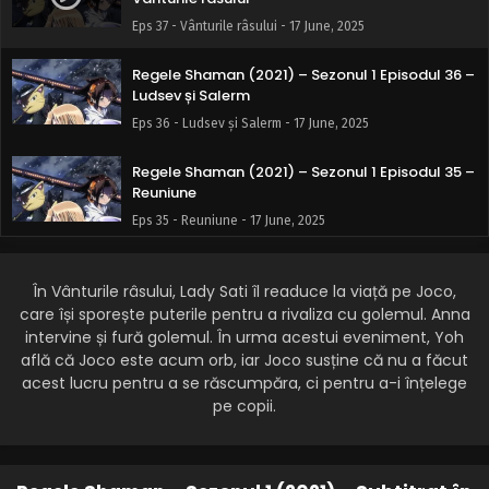
Eps 37 - Vânturile râsului - 17 June, 2025
Regele Shaman (2021) – Sezonul 1 Episodul 36 –
Ludsev și Salerm
Eps 36 - Ludsev și Salerm - 17 June, 2025
Regele Shaman (2021) – Sezonul 1 Episodul 35 –
Reuniune
Eps 35 - Reuniune - 17 June, 2025
Regele Shaman (2021) – Sezonul 1 Episodul 34 –
Să fii rege
În Vânturile râsului, Lady Sati îl readuce la viață pe Joco,
care își sporește puterile pentru a rivaliza cu golemul. Anna
Eps 34 - Să fii rege - 17 June, 2025
intervine și fură golemul. În urma acestui eveniment, Yoh
află că Joco este acum orb, iar Joco susține că nu a făcut
Regele Shaman (2021) – Sezonul 1 Episodul 33 –
acest lucru pentru a se răscumpăra, ci pentru a-i înțelege
Osore Le Voile Partea IV
pe copii.
Eps 33 - Osore Le Voile Partea IV - 17 June, 2025
Regele Shaman (2021) – Sezonul 1 Episodul 32 –
Osore Le Voile Partea III