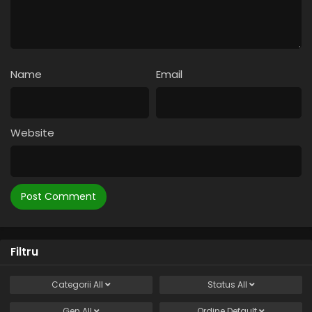
Regele Shaman (2021) – Sezonul 1 Episodul 2 –
Un alt Shaman
Eps 2 - Un alt Shaman - 25 May, 2025
Name
Email
Regele Shaman (2021) – Sezonul 1 Episodul 1 –
Băiatul care dansează cu fantome
Eps 1 - Băiatul care dansează cu fantome - 25 May, 2025
Website
Filtru
Categorii
All
Status
All
Gen
All
Ordine
Default