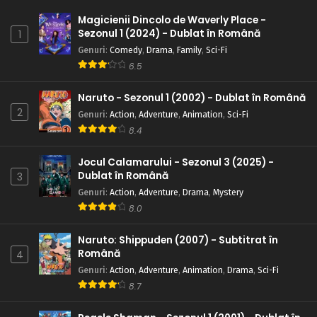
Magicienii Dincolo de Waverly Place -
Sezonul 1 (2024) - Dublat în Română
1
Genuri
:
Comedy
,
Drama
,
Family
,
Sci-Fi
6.5
Naruto - Sezonul 1 (2002) - Dublat în Română
2
Genuri
:
Action
,
Adventure
,
Animation
,
Sci-Fi
8.4
Jocul Calamarului - Sezonul 3 (2025) -
Dublat în Română
3
Genuri
:
Action
,
Adventure
,
Drama
,
Mystery
8.0
Naruto: Shippuden (2007) - Subtitrat în
Română
4
Genuri
:
Action
,
Adventure
,
Animation
,
Drama
,
Sci-Fi
8.7