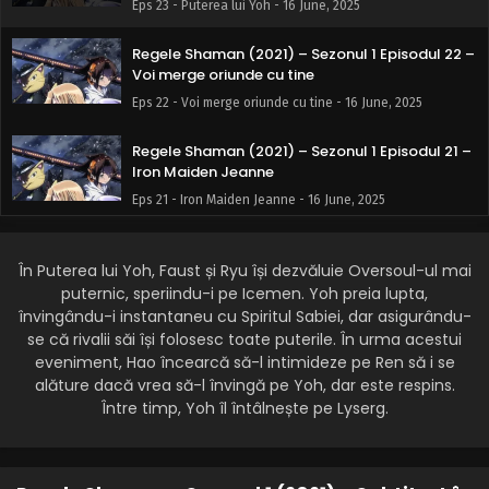
Eps 23 - Puterea lui Yoh - 16 June, 2025
Regele Shaman (2021) – Sezonul 1 Episodul 22 –
Voi merge oriunde cu tine
Eps 22 - Voi merge oriunde cu tine - 16 June, 2025
Regele Shaman (2021) – Sezonul 1 Episodul 21 –
Iron Maiden Jeanne
Eps 21 - Iron Maiden Jeanne - 16 June, 2025
Regele Shaman (2021) – Sezonul 1 Episodul 20 –
Crăciunul lui Chocolove
În Puterea lui Yoh, Faust și Ryu își dezvăluie Oversoul-ul mai
puternic, speriindu-i pe Icemen. Yoh preia lupta,
Eps 20 - Crăciunul lui Chocolove - 3 June, 2025
învingându-i instantaneu cu Spiritul Sabiei, dar asigurându-
se că rivalii săi își folosesc toate puterile. În urma acestui
Regele Shaman (2021) – Sezonul 1 Episodul 19 –
eveniment, Hao încearcă să-l intimideze pe Ren să i se
Jaguarul negru
alăture dacă vrea să-l învingă pe Yoh, dar este respins.
Eps 19 - Jaguarul negru - 3 June, 2025
Între timp, Yoh îl întâlnește pe Lyserg.
Regele Shaman (2021) – Sezonul 1 Episodul 18 –
Marele spirit și echipa mea