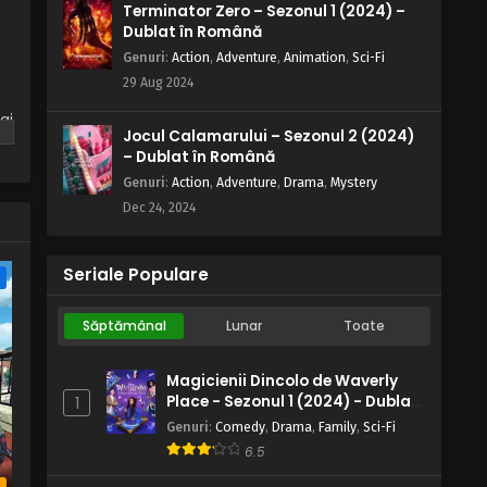
Terminator Zero – Sezonul 1 (2024) –
Dublat în Română
Genuri
:
Action
,
Adventure
,
Animation
,
Sci-Fi
29 Aug 2024
ai
Jocul Calamarului – Sezonul 2 (2024)
– Dublat în Română
Genuri
:
Action
,
Adventure
,
Drama
,
Mystery
Dec 24, 2024
Seriale Populare
e
Săptămânal
Lunar
Toate
Magicienii Dincolo de Waverly
Place - Sezonul 1 (2024) - Dublat
1
în Română
Genuri
:
Comedy
,
Drama
,
Family
,
Sci-Fi
6.5