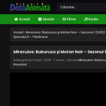
Acasă
Seriale
Filme
Radio
Acasă
›
Miraculos: Buburuza şi Motan Noir – Sezonul 1 (2015
Episodul 6 – Păsărarul
Miraculos: Buburuza și Motan Noir – Sezonul 1
Adăugat pe
9 April, 2025
·
? views
· Seriale
Miraculos: Buburuz
Română