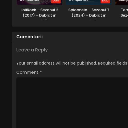
Dub
Dub
LoliRock – Sezonul 2
Spioanele – Sezonul 7
Ter
(2017) – Dublat în
(2024) – Dublat în
Sez
Română
Română
Dub
Comentarii
Leave a Reply
Your email address will not be published.
Required field
Comment
*