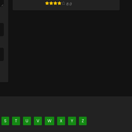
8.0
S
T
U
V
W
X
Y
Z