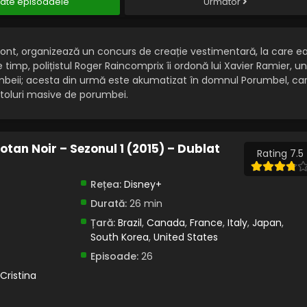
ate episoadele
Următor
upont, organizează un concurs de creație vestimentară, la care e
 timp, polițistul Roger Raincomprix îi ordonă lui Xavier Ramier, un
mbeii; acesta din urmă este akumatizat în domnul Porumbel, ca
toluri masive de porumbei.
tan Noir – Sezonul 1 (2015) – Dublat
Rating 7.5
Rețea:
Disney+
Durată:
26 min
Țară:
Brazil
,
Canada
,
France
,
Italy
,
Japan
,
South Korea
,
United States
Episoade:
26
Cristina