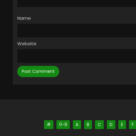
Name
Website
#
0-9
A
B
C
D
E
F