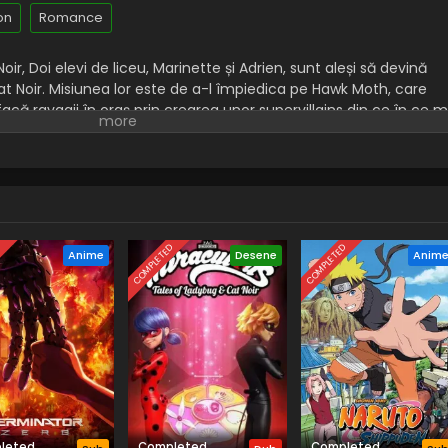
on
Romance
ir, Doi elevi de liceu, Marinette și Adrien, sunt aleși să devină
Cat Noir. Misiunea lor este de a-l împiedica pe Hawk Moth, care
facă ravagii în oraș prin crearea unor supervillains din ce în ce m
viața de liceeni și își păstrează identitatea secretă. La școală,
Adrien, dar nu-i poate spune, așa că se comportă ciudat ori de
ă.
D
COMPLETED
COMPLETED
Anime
Desene
Anim
leted
Completed
Completed