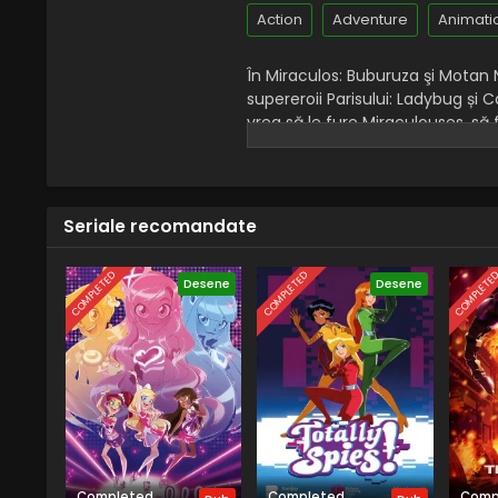
Action
Adventure
Animati
În Miraculos: Buburuza şi Motan No
supereroii Parisului: Ladybug și 
vrea să le fure Miraculouses, să 
periculoși, în timp ce își trăiesc 
Marinette este îndrăgostită de 
câte ori acesta este prin preajm
Seriale recomandate
COMPLETED
COMPLETED
COMPLETE
Desene
Desene
Completed
Completed
Comp