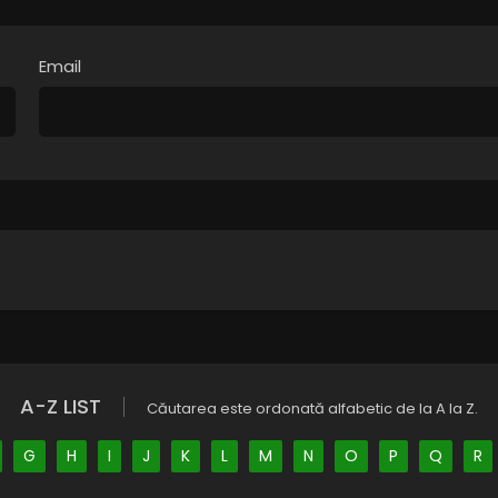
Email
A-Z LIST
Căutarea este ordonată alfabetic de la A la Z.
G
H
I
J
K
L
M
N
O
P
Q
R