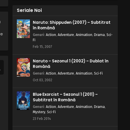
Seriale Noi
a
Naruto: Shippuden (2007) – Subtitrat
în Română
re
Genuri
:
Action
,
Adventure
,
Animation
,
Drama
,
Sci-
Fi
Feb 15, 2007
Naruto – Sezonul 1 (2002) – Dublat în
Română
Genuri
:
Action
,
Adventure
,
Animation
,
Sci-Fi
Oct 03, 2002
Blue Exorcist – Sezonul 1 (2011) –
Subtitrat în Română
Genuri
:
Action
,
Adventure
,
Animation
,
Drama
,
Mystery
,
Sci-Fi
23 Feb 2014