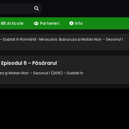
Articole
Parteneri
Info
) – Dublat în Română
›
Miraculos: Buburuza și Motan Noir – Sezonul 1
 Episodul 6 – Păsărarul
a şi Motan Noir – Sezonul 1 (2015) – Dublat în