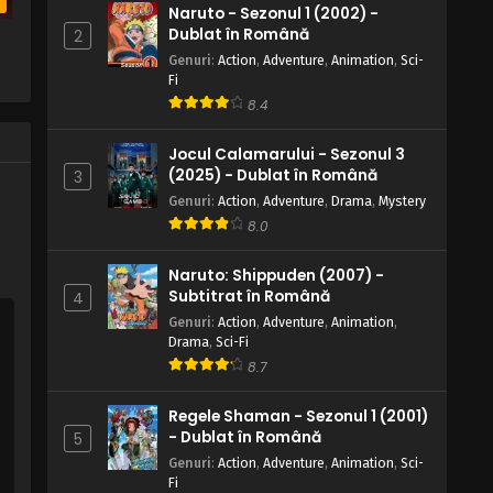
b
Naruto - Sezonul 1 (2002) -
Dublat în Română
2
n
Genuri
:
Action
,
Adventure
,
Animation
,
Sci-
Fi
8.4
Jocul Calamarului - Sezonul 3
(2025) - Dublat în Română
3
Genuri
:
Action
,
Adventure
,
Drama
,
Mystery
8.0
Naruto: Shippuden (2007) -
Subtitrat în Română
4
Genuri
:
Action
,
Adventure
,
Animation
,
Drama
,
Sci-Fi
8.7
Regele Shaman - Sezonul 1 (2001)
- Dublat în Română
5
Genuri
:
Action
,
Adventure
,
Animation
,
Sci-
Fi