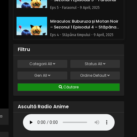
Eps 5 - Faraonul - 9 April, 2025
Miraculos: Buburuza și Motan Noir
– Sezonul 1 Episodul 4 – Stăpâna
timpului
Eps 4 - Stăpâna timpului - 9 April, 2025
Miraculos: Buburuza și Motan Noir
Filtru
– Sezonul 1 Episodul 3 – Plagiatorul
Eps 3 - Plagiatorul - 9 April, 2025
Categorii
All
Status
All
Gen
All
Miraculos: Buburuza și Motan Noir
Ordine
Default
– Sezonul 1 Episodul 2 – Balonarul
Căutare
Eps 2 - Balonarul - 9 April, 2025
Miraculos: Buburuza și Motan Noir
Ascultă Radio Anime
– Sezonul 1 Episodul 1 – Vreme
tulbure
na
Eps 1 - Vreme tulbure - 9 April, 2025