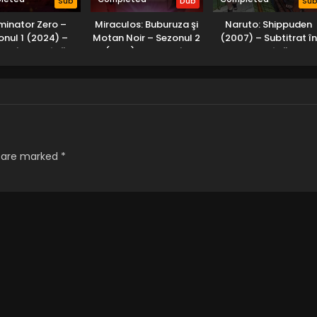
Sub
Dub
Su
minator Zero –
Miraculos: Buburuza şi
Naruto: Shippuden
onul 1 (2024) –
Motan Noir – Sezonul 2
(2007) – Subtitrat î
lat în Română
(2017) – Dublat în
Română
Română
s are marked
*