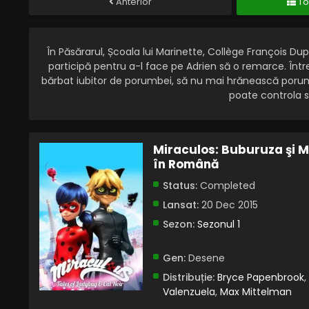
Anterior
To
În Păsărarul, Școala lui Marinette, Collège François D
participă pentru a-l face pe Adrien să o remarce. Între
bărbat iubitor de porumbei, să nu mai hrănească poru
poate controla s
Miraculos: Buburuza şi Mo
în Română
Status:
Completed
Lansat:
20 Dec 2015
Sezon:
Sezonul 1
Gen:
Desene
Distribuție:
Bryce Papenbrook
,
Valenzuela
,
Max Mittelman