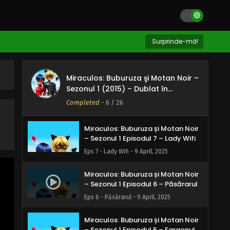
– Sezonul 1 Episodul 10 –
Orificatoarea
Eps 10 - Orificatoarea - 9 April, 2025
Miraculos: Buburuza și Motan Noir
Surprinde-mă!
– Sezonul 1 Episodul 9 – Rogercop
Eps 9 - Rogercop - 9 April, 2025
Miraculos: Buburuza şi Motan Noir –
Miraculos: Buburuza și Motan Noir
Sezonul 1 (2015) – Dublat în
– Sezonul 1 Episodul 8 – Graficianul
Română
malefic
Completed
-
6
/ 26
Eps 8 - Graficianul malefic - 9 April, 2025
Miraculos: Buburuza și Motan Noir
– Sezonul 1 Episodul 7 – Lady Wifi
Eps 7 - Lady Wifi - 9 April, 2025
Miraculos: Buburuza și Motan Noir
– Sezonul 1 Episodul 6 – Păsărarul
Eps 6 - Păsărarul - 9 April, 2025
Miraculos: Buburuza și Motan Noir
– Sezonul 1 Episodul 5 – Faraonul