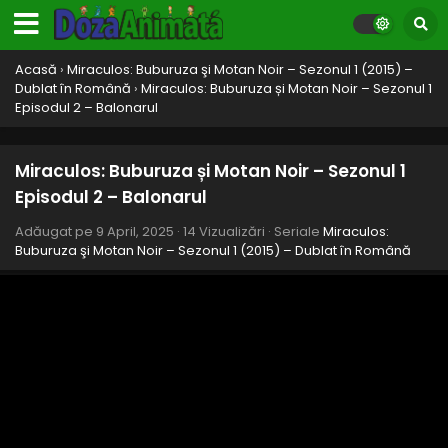
Eps 13 - Mimul - 9 April, 2025
Miraculos: Buburuza și Motan Noir – Sezonul 1
Acasă
›
Miraculos: Buburuza şi Motan Noir – Sezonul 1 (2015) –
Episodul 12 – Spadasinul întunecat
Dublat în Română
›
Miraculos: Buburuza și Motan Noir – Sezonul 1
Episodul 2 – Balonarul
Eps 12 - Spadasinul întunecat - 9 April, 2025
Miraculos: Buburuza și Motan Noir – Sezonul 1
Miraculos: Buburuza și Motan Noir – Sezonul 1
Episodul 11 – Cupidonul malefic
Episodul 2 – Balonarul
Eps 11 - Cupidonul malefic - 9 April, 2025
Adăugat pe
9 April, 2025
·
14 Vizualizări
· Seriale
Miraculos:
Miraculos: Buburuza și Motan Noir – Sezonul 1
Buburuza şi Motan Noir – Sezonul 1 (2015) – Dublat în Română
Episodul 10 – Orificatoarea
Eps 10 - Orificatoarea - 9 April, 2025
Miraculos: Buburuza și Motan Noir – Sezonul 1
Episodul 9 – Rogercop
Eps 9 - Rogercop - 9 April, 2025
Miraculos: Buburuza și Motan Noir – Sezonul 1
Episodul 8 – Graficianul malefic