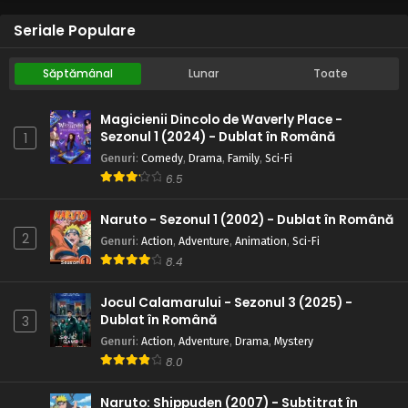
Seriale Populare
Săptămânal
Lunar
Toate
Magicienii Dincolo de Waverly Place -
Sezonul 1 (2024) - Dublat în Română
1
Genuri
:
Comedy
,
Drama
,
Family
,
Sci-Fi
6.5
Naruto - Sezonul 1 (2002) - Dublat în Română
2
Genuri
:
Action
,
Adventure
,
Animation
,
Sci-Fi
8.4
Jocul Calamarului - Sezonul 3 (2025) -
Dublat în Română
3
Genuri
:
Action
,
Adventure
,
Drama
,
Mystery
8.0
Naruto: Shippuden (2007) - Subtitrat în