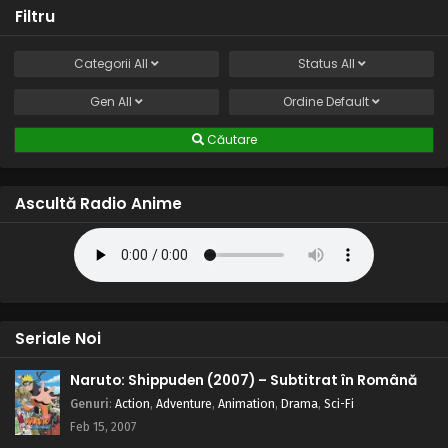
Filtru
Categorii
All
Status
All
Gen
All
Ordine
Default
Căutare
Ascultă Radio Anime
Seriale Noi
Naruto: Shippuden (2007) – Subtitrat în Română
Genuri
:
Action
,
Adventure
,
Animation
,
Drama
,
Sci-Fi
Feb 15, 2007