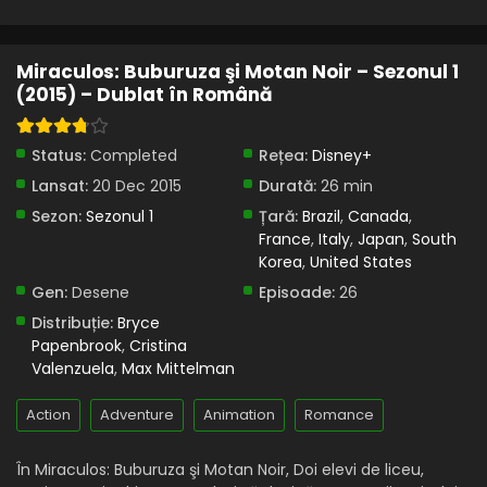
Miraculos: Buburuza şi Motan Noir – Sezonul 1
(2015) – Dublat în Română
Status:
Completed
Rețea:
Disney+
Lansat:
20 Dec 2015
Durată:
26 min
Sezon:
Sezonul 1
Țară:
Brazil
,
Canada
,
France
,
Italy
,
Japan
,
South
Korea
,
United States
Gen:
Desene
Episoade:
26
Distribuție:
Bryce
Papenbrook
,
Cristina
Valenzuela
,
Max Mittelman
Action
Adventure
Animation
Romance
În Miraculos: Buburuza şi Motan Noir, Doi elevi de liceu,