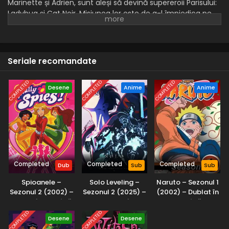
Marinette și Adrien, sunt aleși să devină supereroii Parisului:
Ladybug și Cat Noir. Misiunea lor este de a-l împiedica pe
Hawk Moth, care vrea să le fure Miraculouses, să facă
ravagii în oraș prin crearea unor supervillains din ce în ce
mai periculoși, în timp ce își trăiesc viața de liceeni și își
păstrează identitatea secretă. La școală, Marinette este
Seriale recomandate
îndrăgostită de Adrien, dar nu-i poate spune, așa că se
comportă ciudat ori de câte ori acesta este prin preajmă.
COMPLETED
COMPLETED
COMPLETED
Desene
Anime
Anime
Completed
Completed
Completed
Dub
Sub
Sub
Spioanele –
Solo Leveling –
Naruto – Sezonul 1
Sezonul 2 (2002) –
Sezonul 2 (2025) –
(2002) – Dublat în
Dublat în Română
Subtitrat în
Română
Română
COMPLETED
COMPLETED
Desene
Desene