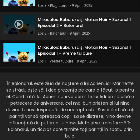
Eps 3 - Plagiatorul - 9 April, 2025
Miraculos: Buburuza și Motan Noir – Sezonul 1
Episodul 2 – Balonarul
Eps 2 - Balonarul - 9 April, 2025
Miraculos: Buburuza și Motan Noir – Sezonul 1
Episodul 1 – Vreme tulbure
Eps 1 - Vreme tulbure - 9 April, 2025
În Balonarul, este ziua de naștere a lui Adrien, iar Marinette
se străduiește să-i dea prezența pe care a făcut-o pentru
el. Când tatăl lui Adrien nu îi va permite lui Adrien să aibă o
petrecere de aniversare, cel mai bun prieten al lui Nino
devine furios despre cât de nedrept este. Susținând că toți
părinții vor să oprească copiii să se distreze, Nino devine
influențată de puterea lui Hawk Moth și se transformă în
Balonarul, un ticălos care trimite toți părinții în spațiu prin
bule.