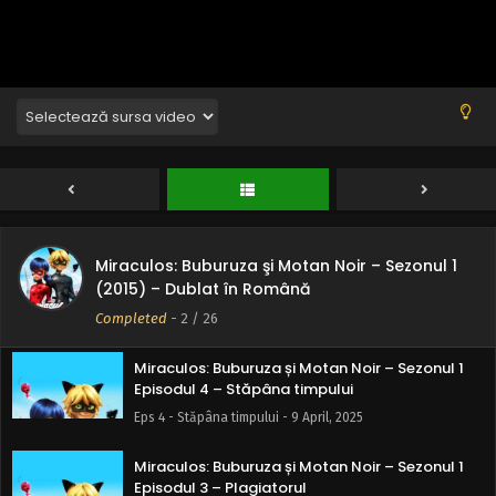
Eps 8 - Graficianul malefic - 9 April, 2025
Miraculos: Buburuza și Motan Noir – Sezonul 1
Episodul 7 – Lady Wifi
Eps 7 - Lady Wifi - 9 April, 2025
Miraculos: Buburuza și Motan Noir – Sezonul 1
Episodul 6 – Păsărarul
Eps 6 - Păsărarul - 9 April, 2025
Miraculos: Buburuza şi Motan Noir – Sezonul 1
Miraculos: Buburuza și Motan Noir – Sezonul 1
(2015) – Dublat în Română
Episodul 5 – Faraonul
Completed
-
2
/ 26
Eps 5 - Faraonul - 9 April, 2025
Miraculos: Buburuza și Motan Noir – Sezonul 1
Episodul 4 – Stăpâna timpului
Eps 4 - Stăpâna timpului - 9 April, 2025
Miraculos: Buburuza și Motan Noir – Sezonul 1
Episodul 3 – Plagiatorul